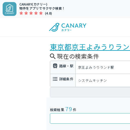
CANARY(カナリー)
物件をアプリでサクサク検索！
(4.8)
東京都
京王よみうりラン
現在の検索条件
路線・駅
京王よみうりランド駅
詳細条件
システムキッチン
79
検索結果
件