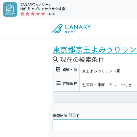
CANARY(カナリー)
物件をアプリでサクサク検索！
(4.8)
東京都
京王よみうりラン
現在の検索条件
路線・駅
京王よみうりランド駅
詳細条件
駐車場・車庫・ガレージ付き
90
検索結果
件