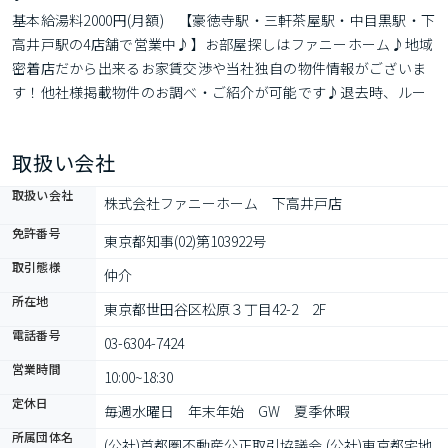
基本給湯料2000円(月額)　【豪徳寺駅・三軒茶屋駅・中目黒駅・下
高井戸駅の4店舗で営業中♪】お部屋探しはファニーホーム♪地域
密着店だから出来るお家賃交渉や当社独自の物件情報がございま
す！他社様掲載物件のお調べ・ご紹介が可能です♪退去時、ルー
ムクリーニング代借主負担有。
取扱い会社
取扱い会社
株式会社ファニーホーム　下高井戸店
免許番号
東京都知事(02)第103922号
取引態様
仲介
所在地
東京都世田谷区松原３丁目42-2　2F
電話番号
03-6304-7424
営業時間
10:00~18:30
定休日
毎週水曜日　年末年始　GW　夏季休暇
所属団体名
(公社)首都圏不動産公正取引協議会,(公社)東京都宅地