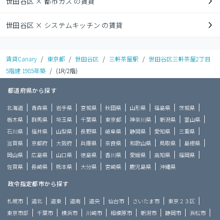
世田谷区 × 都市ガス の賃貸
世田谷区 × システムキッチン の賃貸
賃貸Canary
/
東京都
/
世田谷区
/
三軒茶屋駅
/
世田谷区三軒茶屋2丁目
5階建 1985年築
/
(1R/2階)
都道府県から探す
北海道
青森県
岩手県
宮城県
秋田県
山形県
福島県
茨城県
栃木県
群馬県
埼玉県
千葉県
東京都
神奈川県
新潟県
富山県
石川県
福井県
山梨県
長野県
岐阜県
静岡県
愛知県
三重県
滋賀県
京都府
大阪府
兵庫県
奈良県
和歌山県
鳥取県
島根県
岡山県
広島県
山口県
徳島県
香川県
愛媛県
高知県
福岡県
佐賀県
長崎県
熊本県
大分県
宮崎県
鹿児島県
沖縄県
政令指定都市から探す
札幌市
道北
道東
道南
道央
仙台市
さいたま市
東京２３区
東京市部
千葉市
横浜市
川崎市
相模原市
新潟市
静岡市
浜松市