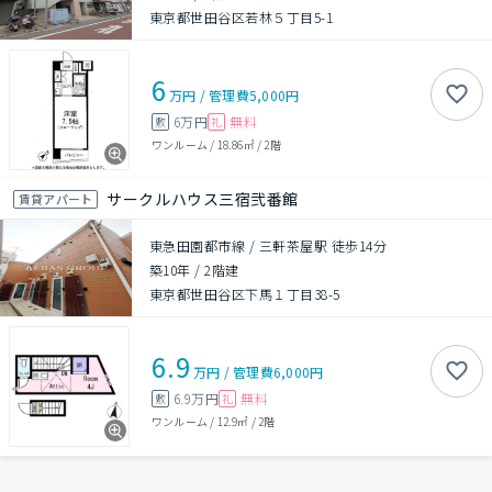
東京都世田谷区若林５丁目5-1
6
万円
/
管理費
5,000円
6万円
無料
敷
礼
ワンルーム
/
18.86㎡
/
2階
サークルハウス三宿弐番館
賃貸アパート
東急田園都市線 / 三軒茶屋駅 徒歩14分
築10年
/
2階建
東京都世田谷区下馬１丁目38-5
6.9
万円
/
管理費
6,000円
6.9万円
無料
敷
礼
ワンルーム
/
12.9㎡
/
2階