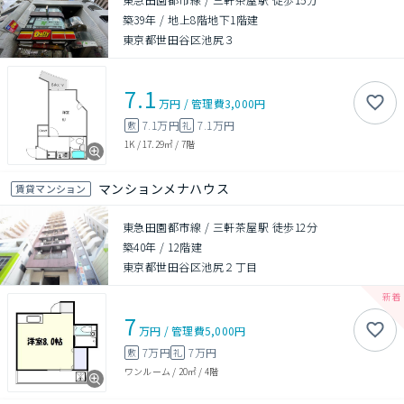
築39年
/
地上8階地下1階建
東京都世田谷区池尻３
7.1
万円
/
管理費
3,000円
7.1万円
7.1万円
敷
礼
1K
/
17.29㎡
/
7階
マンションメナハウス
賃貸マンション
東急田園都市線 / 三軒茶屋駅 徒歩12分
築40年
/
12階建
東京都世田谷区池尻２丁目
7
万円
/
管理費
5,000円
7万円
7万円
敷
礼
ワンルーム
/
20㎡
/
4階