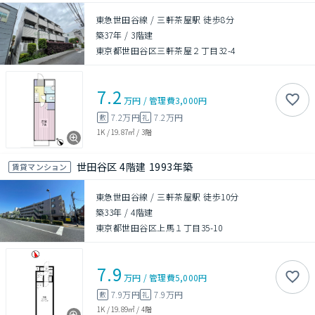
東急世田谷線 / 三軒茶屋駅 徒歩8分
築37年
/
3階建
東京都世田谷区三軒茶屋２丁目32-4
7.2
万円
/
管理費
3,000円
7.2万円
7.2万円
敷
礼
1K
/
19.87㎡
/
3階
世田谷区 4階建 1993年築
賃貸マンション
東急世田谷線 / 三軒茶屋駅 徒歩10分
築33年
/
4階建
東京都世田谷区上馬１丁目35-10
7.9
万円
/
管理費
5,000円
7.9万円
7.9万円
敷
礼
1K
/
19.89㎡
/
4階