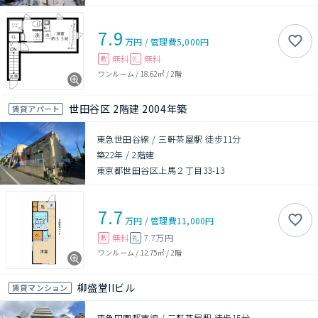
7.9
万円
/
管理費
5,000円
無料
無料
敷
礼
ワンルーム
/
18.62㎡
/
2階
世田谷区 2階建 2004年築
賃貸アパート
東急世田谷線 / 三軒茶屋駅 徒歩11分
築22年
/
2階建
東京都世田谷区上馬２丁目33-13
7.7
万円
/
管理費
11,000円
無料
7.7万円
敷
礼
ワンルーム
/
12.75㎡
/
2階
柳盛堂IIビル
賃貸マンション
東急田園都市線 / 三軒茶屋駅 徒歩15分