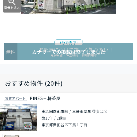
画像を拡大
1/26
1分で完了!
お部屋について詳しく知りたい !
カナリーでの掲載は終了しました
無料
見学希望・空室確認・初期費用など
おすすめ物件 (20件)
PINES三軒茶屋
賃貸アパート
東急田園都市線 / 三軒茶屋駅 徒歩12分
築10年
/
2階建
東京都世田谷区下馬１丁目