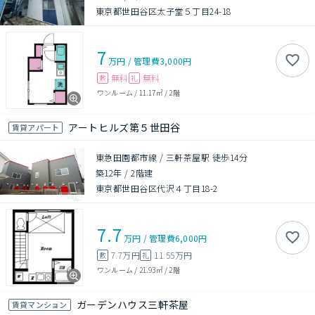
東京都世田谷区太子堂５丁目24-18
7
万円
/
管理費
3,000円
無料
無料
敷
礼
ワンルーム
/
11.17㎡
/
2階
アートヒルズ第５世田谷
賃貸アパート
東急田園都市線 / 三軒茶屋駅 徒歩14分
築12年
/
2階建
東京都世田谷区代沢４丁目18-2
7.7
万円
/
管理費
6,000円
7.7万円
11.55万円
敷
礼
ワンルーム
/
21.93㎡
/
2階
ガーデンハウス三軒茶屋
賃貸マンション