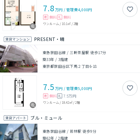
7.8
万円
/
管理費
4,000円
無料
無料
敷
礼
ワンルーム
/
10.1㎡
/
2階
PRESENT・晴
賃貸マンション
東急世田谷線 / 三軒茶屋駅 徒歩17分
築33年
/
3階建
東京都世田谷区下馬２丁目6-18
7.5
万円
/
管理費
5,000円
無料
7.5万円
敷
礼
ワンルーム
/
18.42㎡
/
2階
ブル・ミュール
賃貸アパート
東急世田谷線 / 若林駅 徒歩9分
築62年
/
2階建