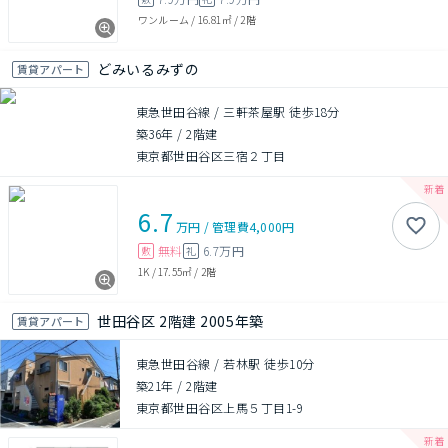
ワンルーム
/
16.81㎡
/
2階
どみいるみずの
賃貸アパート
東急世田谷線 / 三軒茶屋駅 徒歩18分
築36年
/
2階建
東京都世田谷区三宿２丁目
6.7
万円
/
管理費
4,000円
無料
6.7万円
敷
礼
1K
/
17.55㎡
/
2階
世田谷区 2階建 2005年築
賃貸アパート
東急世田谷線 / 若林駅 徒歩10分
築21年
/
2階建
東京都世田谷区上馬５丁目1-9