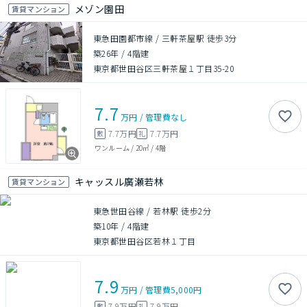
メゾン園田
賃貸マンション
東急田園都市線 / 三軒茶屋駅 徒歩3分
築26年
/
4階建
東京都世田谷区三軒茶屋１丁目35-20
7.7
万円
/
管理費
なし
7.7万円
7.7万円
敷
礼
ワンルーム
/
20㎡
/
4階
キャッスル廣瀬若林
賃貸マンション
東急世田谷線 / 若林駅 徒歩2分
築10年
/
4階建
東京都世田谷区若林１丁目
7.9
万円
/
管理費
5,000円
7.9万円
7.9万円
敷
礼