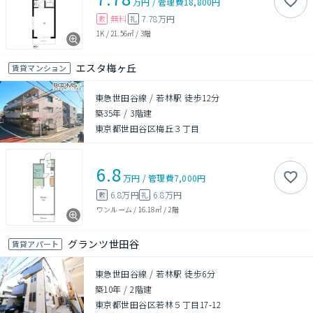
万円
/
管理費
18,800円
無料
7.78万円
敷
礼
1K
/
21.56㎡
/
3階
エスタ梅ヶ丘
賃貸マンション
東急世田谷線 / 若林駅 徒歩12分
築35年
/
3階建
東京都世田谷区梅丘３丁目
6.8
万円
/
管理費
7,000円
6.8万円
6.8万円
敷
礼
ワンルーム
/
16.18㎡
/
2階
グランツ世田谷
賃貸アパート
東急世田谷線 / 若林駅 徒歩6分
築10年
/
2階建
東京都世田谷区若林５丁目17-12