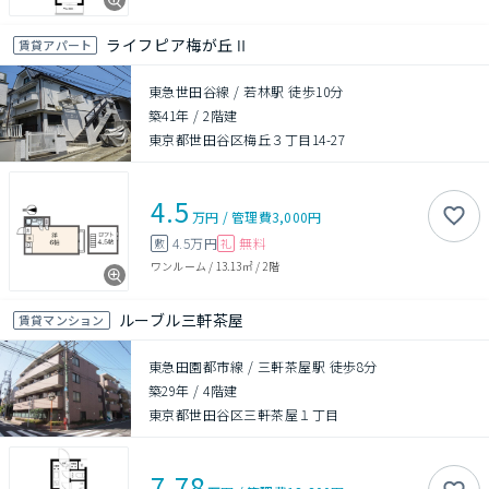
ライフピア梅が丘Ⅱ
賃貸アパート
東急世田谷線 / 若林駅 徒歩10分
築41年
/
2階建
東京都世田谷区梅丘３丁目14-27
4.5
万円
/
管理費
3,000円
4.5万円
無料
敷
礼
ワンルーム
/
13.13㎡
/
2階
ルーブル三軒茶屋
賃貸マンション
東急田園都市線 / 三軒茶屋駅 徒歩8分
築29年
/
4階建
東京都世田谷区三軒茶屋１丁目
7.78