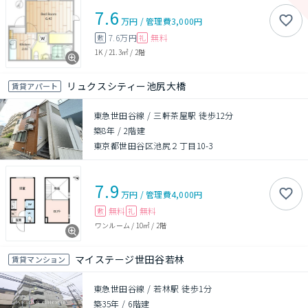
7.6
万円
/
管理費
3,000円
7.6万円
無料
敷
礼
1K
/
21.3㎡
/
2階
リュクスシティー池尻大橋
賃貸アパート
東急世田谷線 / 三軒茶屋駅 徒歩12分
築8年
/
2階建
東京都世田谷区池尻２丁目10-3
7.9
万円
/
管理費
4,000円
無料
無料
敷
礼
ワンルーム
/
10㎡
/
2階
マイステージ世田谷若林
賃貸マンション
東急世田谷線 / 若林駅 徒歩1分
築35年
/
6階建