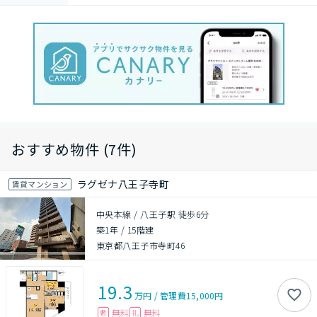
おすすめ物件 (7件)
ラグゼナ八王子寺町
賃貸マンション
中央本線 / 八王子駅 徒歩6分
築1年
/
15階建
東京都八王子市寺町46
19.3
万円
/
管理費
15,000円
無料
無料
敷
礼