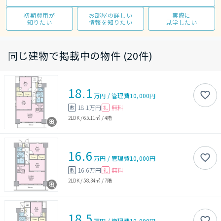
初期費用が
お部屋の詳しい
実際に
知りたい
情報を知りたい
見学したい
同じ建物で掲載中の物件 (20件)
18.1
万円
/
管理費
10,000円
18.1万円
無料
敷
礼
2LDK
/
65.11㎡
/
4階
16.6
万円
/
管理費
10,000円
16.6万円
無料
敷
礼
2LDK
/
58.34㎡
/
7階
18.5
万円
/
管理費
10,000円