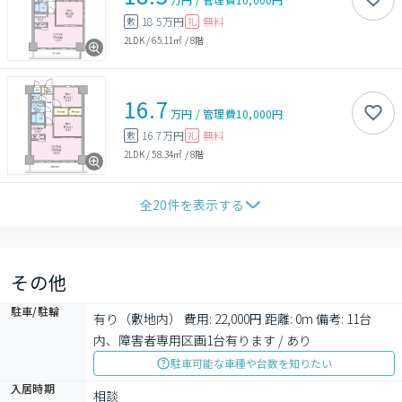
18.5万円
無料
敷
礼
2LDK
/
65.11㎡
/
8階
16.7
万円
/
管理費
10,000円
16.7万円
無料
敷
礼
2LDK
/
58.34㎡
/
8階
全
20
件を表示する
その他
駐車/駐輪
有り（敷地内） 費用: 22,000円 距離: 0m 備考: 11台
内、障害者専用区画1台有ります / あり
駐車可能な車種や台数を知りたい
入居時期
相談