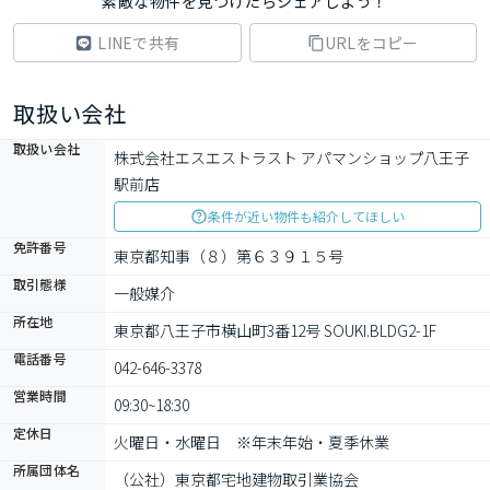
素敵な物件を見つけたらシェアしよう！
LINEで共有
URLをコピー
取扱い会社
取扱い会社
株式会社エスエストラスト アパマンショップ八王子
駅前店
条件が近い物件も紹介してほしい
免許番号
東京都知事（８）第６３９１５号
取引態様
一般媒介
所在地
東京都八王子市横山町3番12号 SOUKI.BLDG2-1F
電話番号
042-646-3378
営業時間
09:30~18:30
定休日
火曜日・水曜日　※年末年始・夏季休業
所属団体名
（公社）東京都宅地建物取引業協会　