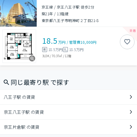
京王線 / 京王八王子駅 徒歩2分
築21年
/
13階建
東京都八王子市明神町２丁目21-8
18.5
万円
/
管理費
10,000円
18.5万円
18.5万円
敷
礼
3LDK
/
70.37㎡
/
12階
同じ最寄り駅 で探す
八王子駅 の賃貸
京王八王子駅 の賃貸
京王片倉駅 の賃貸