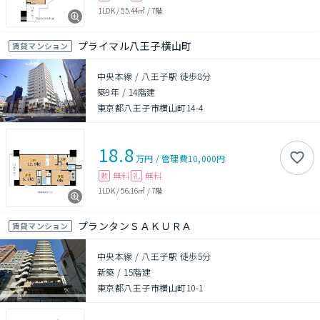
1LDK
/
55.44㎡
/
7階
プライマル八王子横山町
賃貸マンション
中央本線 / 八王子駅 徒歩8分
築9年
/
14階建
東京都八王子市横山町14-4
18.8
万円
/
管理費
10,000円
無料
無料
敷
礼
1LDK
/
56.16㎡
/
7階
プランタンＳＡＫＵＲＡ
賃貸マンション
中央本線 / 八王子駅 徒歩5分
新築
/
15階建
東京都八王子市横山町10-1