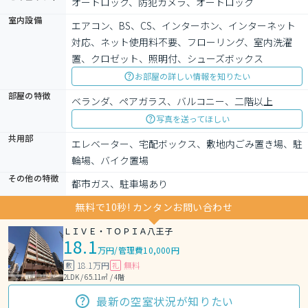
オートロック、防犯カメラ、オートロック
室内設備
エアコン、BS、CS、インターホン、インターネット
対応、ネット使用料不要、フローリング、室内洗濯
置、クロゼット、照明付、シューズボックス
お部屋の詳しい情報を知りたい
部屋の特徴
ベランダ、ペアガラス、バルコニー、二階以上
写真を送ってほしい
共用部
エレベーター、宅配ボックス、敷地内ごみ置き場、駐
輪場、バイク置場
その他の特徴
都市ガス、駐車場あり
無料で10秒! カンタンお問い合わせ
ＬＩＶＥ・ＴＯＰＩＡ八王子
18.1
万円
/
管理費10,000円
18.1万円
無料
敷
礼
2LDK / 65.11㎡ / 4階
最新の空室状況が知りたい