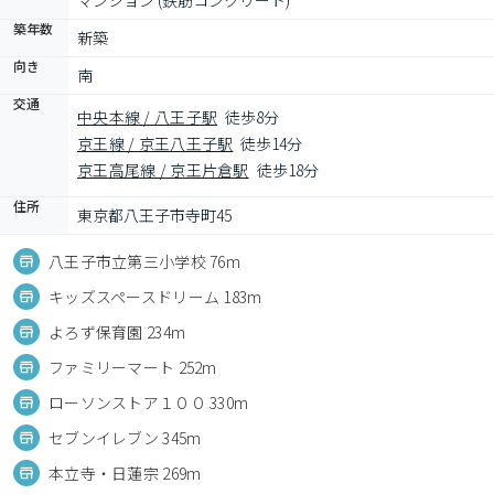
マンション (鉄筋コンクリート)
築年数
新築
向き
南
交通
中央本線 / 八王子駅
徒歩8分
京王線 / 京王八王子駅
徒歩14分
京王高尾線 / 京王片倉駅
徒歩18分
住所
東京都八王子市寺町45
八王子市立第三小学校 76m
キッズスペースドリーム 183m
よろず保育園 234m
ファミリーマート 252m
ローソンストア１００ 330m
セブンイレブン 345m
本立寺・日蓮宗 269m