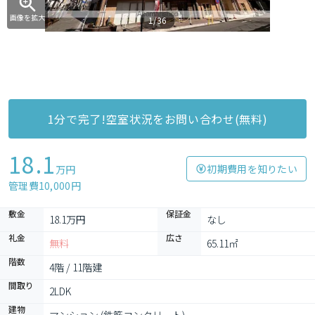
画像を拡大
1/36
1分で完了!空室状況をお問い合わせ(無料)
18.1
初期費用を知りたい
万円
管理費10,000円
敷金
保証金
18.1万円
なし
礼金
広さ
無料
65.11㎡
階数
4階 / 11階建
間取り
2LDK
建物