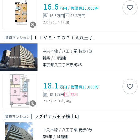
16.6
万円
/
管理費
10,000円
16.6万円
16.6万円
敷
礼
2LDK
/
56.7㎡
/
6階
ＬｉＶＥ・ＴＯＰｉＡ八王子
賃貸マンション
中央本線 / 八王子駅 徒歩7分
新築
/
11階建
東京都八王子市寺町45
18.1
万円
/
管理費
10,000円
18.1万円
無料
敷
礼
2LDK
/
65.11㎡
/
4階
ラグゼナ八王子横山町
賃貸マンション
中央本線 / 八王子駅 徒歩8分
築9年
/
14階建