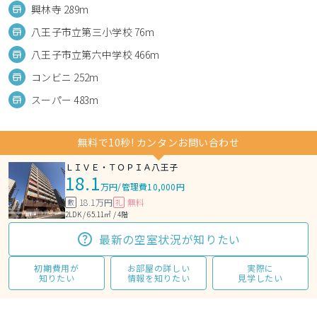
興林寺 289m
八王子市立第三小学校 76m
八王子市立第六中学校 466m
コンビニ 252m
スーパー 483m
無料で10秒! カンタンお問い合わせ
ＬＩＶＥ・ＴＯＰＩＡ八王子
18.1
万円
/
管理費10,000円
18.1万円
無料
敷
礼
2LDK / 65.11㎡ / 4階
最新の空室状況が知りたい
初期費用が
お部屋の詳しい
実際に
知りたい
情報を知りたい
見学したい