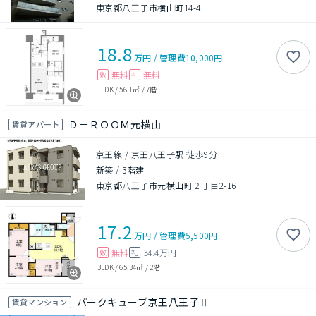
東京都八王子市横山町14-4
18.8
万円
/
管理費
10,000円
無料
無料
敷
礼
1LDK
/
56.1㎡
/
7階
Ｄ－ＲＯＯＭ元横山
賃貸アパート
京王線 / 京王八王子駅 徒歩9分
新築
/
3階建
東京都八王子市元横山町２丁目2-16
17.2
万円
/
管理費
5,500円
無料
34.4万円
敷
礼
3LDK
/
65.34㎡
/
2階
パークキューブ京王八王子Ⅱ
賃貸マンション