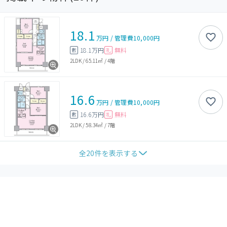
18.1
万円
/
管理費
10,000円
18.1万円
無料
敷
礼
2LDK
/
65.11㎡
/
4階
16.6
万円
/
管理費
10,000円
16.6万円
無料
敷
礼
2LDK
/
58.34㎡
/
7階
全
20
件を表示する