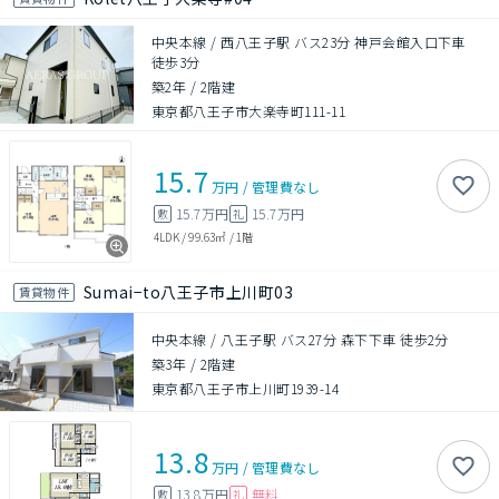
中央本線 / 西八王子駅 バス23分 神戸会館入口下車
徒歩3分
築2年
/
2階建
東京都八王子市大楽寺町111-11
15.7
万円
/
管理費
なし
15.7万円
15.7万円
敷
礼
4LDK
/
99.63㎡
/
1階
Sumai−to八王子市上川町03
賃貸物件
中央本線 / 八王子駅 バス27分 森下下車 徒歩2分
築3年
/
2階建
東京都八王子市上川町1939-14
13.8
万円
/
管理費
なし
13.8万円
無料
敷
礼