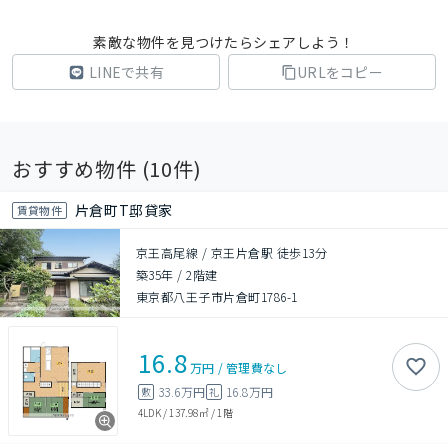
素敵な物件を見つけたらシェアしよう！
LINEで共有
URLをコピー
おすすめ物件 (
10
件)
片倉町T邸貸家
賃貸物件
京王高尾線 / 京王片倉駅 徒歩13分
築35年
/
2階建
東京都八王子市片倉町1786-1
16.8
万円
/
管理費
なし
33.6万円
16.8万円
敷
礼
4LDK
/
137.98㎡
/
1階