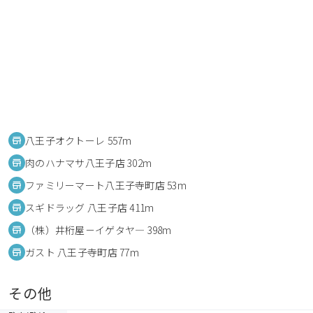
八王子オクトーレ 557m
肉のハナマサ八王子店 302m
ファミリーマート八王子寺町店 53m
スギドラッグ 八王子店 411m
（株）井桁屋－イゲタヤ― 398m
ガスト 八王子寺町店 77m
その他