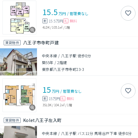
15.5
万円
/
管理費
なし
15.5万円
無料
敷
礼
4LDK
/
105.1㎡
/
1階
八王子市寺町戸建
賃貸物件
中央本線 / 八王子駅 徒歩8分
築55年
/
2階建
東京都八王子市寺町23-3
15
万円
/
管理費
なし
15万円
無料
敷
礼
3SLDK
/
104.2㎡
/
1階
Kolet八王子左入町
賃貸物件
中央本線 / 八王子駅 バス11分 馬場谷戸下車 徒歩8分