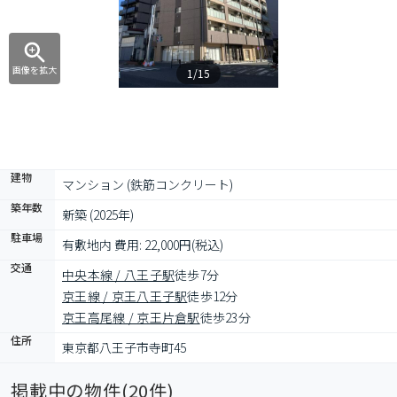
画像を拡大
1/15
建物
マンション (鉄筋コンクリート)
築年数
新築 (2025年)
駐車場
有敷地内 費用: 22,000円(税込)
交通
中央本線 / 八王子駅
徒歩7分
京王線 / 京王八王子駅
徒歩12分
京王高尾線 / 京王片倉駅
徒歩23分
住所
東京都八王子市寺町45
掲載中の物件(
20
件)