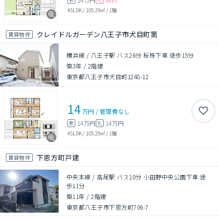
4SLDK
/
105.29㎡
/
1階
クレイドルガーデン八王子市犬目町第
賃貸物件
横浜線 / 八王子駅 バス26分 桜株下車 徒歩15分
築3年
/
2階建
東京都八王子市犬目町1248-12
14
万円
/
管理費
なし
14万円
14万円
敷
礼
4SLDK
/
105.29㎡
/
1階
下恩方町戸建
賃貸物件
中央本線 / 高尾駅 バス10分 小田野中央公園下車 徒
歩11分
築11年
/
2階建
東京都八王子市下恩方町706-7