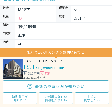
敷金
保証金
18.1万円
なし
礼金
広さ
無料
65.11㎡
階数
4階 / 11階建
間取り
2LDK 
向き
南
無料で10秒! カンタンお問い合わせ
ＬｉＶＥ・ＴＯＰｉＡ八王子
18.1
万円
/
管理費10,000円
18.1万円
無料
敷
礼
2LDK / 65.11㎡ / 4階
最新の空室状況が知りたい
初期費用が
お部屋の詳しい
実際に
知りたい
情報を知りたい
見学したい