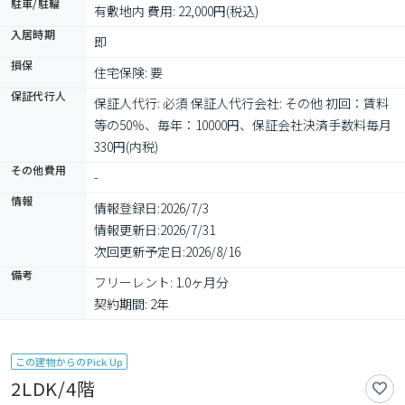
駐車/駐輪
有敷地内 費用: 22,000円(税込)
入居時期
即
損保
住宅保険: 要
保証代行人
保証人代行: 必須 保証人代行会社: その他 初回：賃料
等の50％、毎年：10000円、保証会社決済手数料毎月
330円(内税)
その他費用
-
情報
情報登録日:
2026/7/3
情報更新日:
2026/7/31
次回更新予定日:
2026/8/16
備考
フリーレント: 1.0ヶ月分

契約期間: 2年
この建物からのPick Up
2LDK/4階