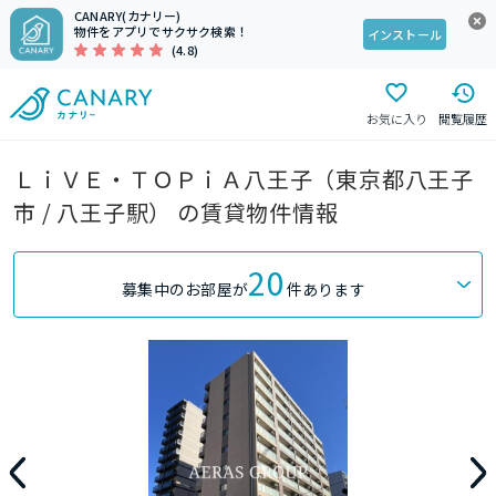
CANARY(カナリー)
物件をアプリでサクサク検索！
インストール
(4.8)
お気に入り
閲覧履歴
ＬｉＶＥ・ＴＯＰｉＡ八王子（東京都八王子
市 / 八王子駅） の賃貸物件情報
20
募集中のお部屋が
件あります