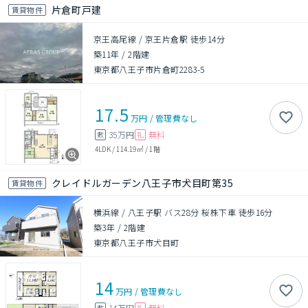
片倉町戸建
賃貸物件
京王高尾線 / 京王片倉駅 徒歩14分
築11年
/
2階建
東京都八王子市片倉町2283-5
17.5
万円
/
管理費
なし
35万円
無料
敷
礼
4LDK
/
114.19㎡
/
1階
クレイドルガーデン八王子市犬目町第35
賃貸物件
横浜線 / 八王子駅 バス28分 桜株下車 徒歩16分
築3年
/
2階建
東京都八王子市犬目町
14
万円
/
管理費
なし
14万円
無料
敷
礼