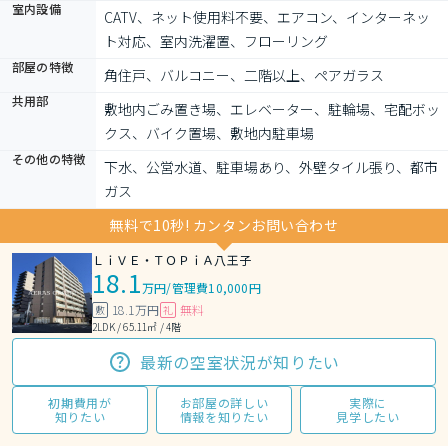
室内設備
CATV、ネット使用料不要、エアコン、インターネッ
ト対応、室内洗濯置、フローリング
部屋の特徴
角住戸、バルコニー、二階以上、ペアガラス
共用部
敷地内ごみ置き場、エレベーター、駐輪場、宅配ボッ
クス、バイク置場、敷地内駐車場
その他の特徴
下水、公営水道、駐車場あり、外壁タイル張り、都市
ガス
無料で10秒! カンタンお問い合わせ
ＬｉＶＥ・ＴＯＰｉＡ八王子
18.1
万円
/
管理費10,000円
18.1万円
無料
敷
礼
2LDK / 65.11㎡ / 4階
最新の空室状況が知りたい
初期費用が
お部屋の詳しい
実際に
知りたい
情報を知りたい
見学したい