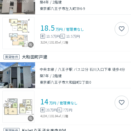
築4年
/
2階建
東京都八王子市左入町596-9
18.5
万円
/
管理費
なし
18.5万円
18.5万円
敷
礼
3LDK
/
101.85㎡
/
1階
大和田町戸建
賃貸物件
中央本線 / 八王子駅 バス12分 石川入口下車 徒歩4分
築7年
/
2階建
東京都八王子市大和田町2丁目0
14
万円
/
管理費
なし
28万円
7万円
敷
礼
4LDK
/
101.84㎡
/
1階
Kolet八王子大楽寺#04
賃貸物件