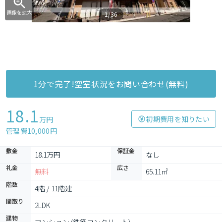
画像を拡大
1/36
1分で完了!空室状況をお問い合わせ(無料)
18.1
初期費用を知りたい
万円
管理費10,000円
敷金
保証金
18.1万円
なし
礼金
広さ
無料
65.11㎡
階数
4階 / 11階建
間取り
2LDK
建物