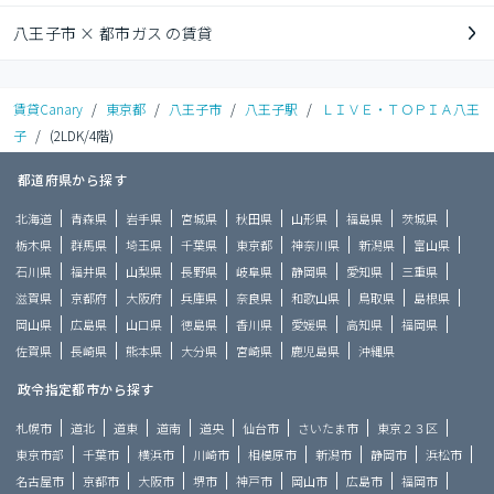
八王子市 × 都市ガス の賃貸
賃貸Canary
/
東京都
/
八王子市
/
八王子駅
/
ＬＩＶＥ・ＴＯＰＩＡ八王
子
/
(2LDK/4階)
都道府県から探す
北海道
青森県
岩手県
宮城県
秋田県
山形県
福島県
茨城県
栃木県
群馬県
埼玉県
千葉県
東京都
神奈川県
新潟県
富山県
石川県
福井県
山梨県
長野県
岐阜県
静岡県
愛知県
三重県
滋賀県
京都府
大阪府
兵庫県
奈良県
和歌山県
鳥取県
島根県
岡山県
広島県
山口県
徳島県
香川県
愛媛県
高知県
福岡県
佐賀県
長崎県
熊本県
大分県
宮崎県
鹿児島県
沖縄県
政令指定都市から探す
札幌市
道北
道東
道南
道央
仙台市
さいたま市
東京２３区
東京市部
千葉市
横浜市
川崎市
相模原市
新潟市
静岡市
浜松市
名古屋市
京都市
大阪市
堺市
神戸市
岡山市
広島市
福岡市