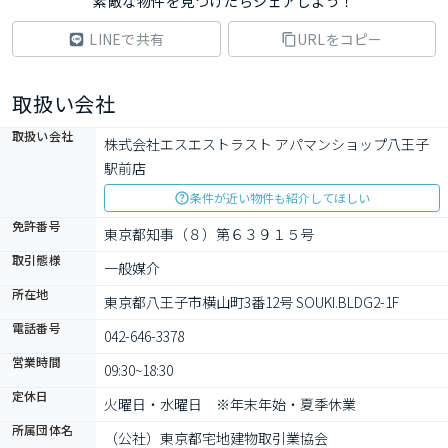
素敵な物件を見つけたらシェアしよう！
LINEで共有
URLをコピー
取扱い会社
取扱い会社
株式会社エスエストラスト アパマンショップ八王子
駅前店
条件が近い物件も紹介してほしい
免許番号
東京都知事（８）第６３９１５号
取引態様
一般媒介
所在地
東京都八王子市横山町3番12号 SOUKI.BLDG2-1F
電話番号
042-646-3378
営業時間
09:30~18:30
定休日
火曜日・水曜日　※年末年始・夏季休業
所属団体名
（公社）東京都宅地建物取引業協会　