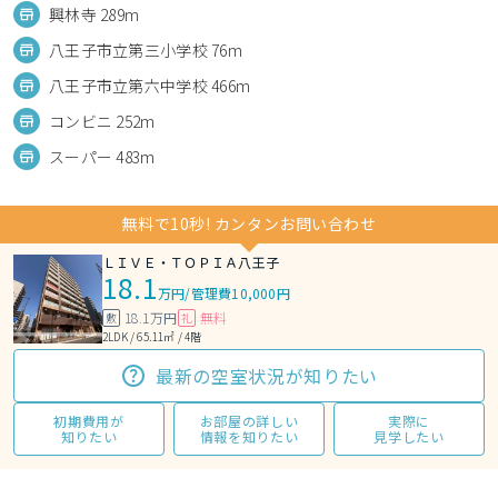
興林寺 289m
八王子市立第三小学校 76m
八王子市立第六中学校 466m
コンビニ 252m
スーパー 483m
無料で10秒! カンタンお問い合わせ
ＬＩＶＥ・ＴＯＰＩＡ八王子
18.1
万円
/
管理費10,000円
18.1万円
無料
敷
礼
2LDK / 65.11㎡ / 4階
最新の空室状況が知りたい
初期費用が
お部屋の詳しい
実際に
知りたい
情報を知りたい
見学したい