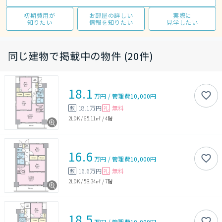
初期費用が
お部屋の詳しい
実際に
知りたい
情報を知りたい
見学したい
同じ建物で掲載中の物件 (20件)
18.1
万円
/
管理費
10,000円
18.1万円
無料
敷
礼
2LDK
/
65.11㎡
/
4階
16.6
万円
/
管理費
10,000円
16.6万円
無料
敷
礼
2LDK
/
58.34㎡
/
7階
18.5
万円
/
管理費
10,000円