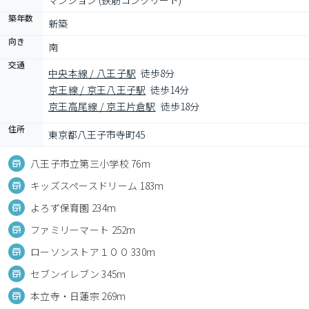
マンション (鉄筋コンクリート)
築年数
新築
向き
南
交通
中央本線 / 八王子駅
徒歩8分
京王線 / 京王八王子駅
徒歩14分
京王高尾線 / 京王片倉駅
徒歩18分
住所
東京都八王子市寺町45
八王子市立第三小学校 76m
キッズスペースドリーム 183m
よろず保育園 234m
ファミリーマート 252m
ローソンストア１００ 330m
セブンイレブン 345m
本立寺・日蓮宗 269m