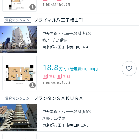
1LDK
/
55.44㎡
/
7階
プライマル八王子横山町
賃貸マンション
中央本線 / 八王子駅 徒歩8分
築9年
/
14階建
東京都八王子市横山町14-4
18.8
万円
/
管理費
10,000円
無料
無料
敷
礼
1LDK
/
56.16㎡
/
7階
プランタンＳＡＫＵＲＡ
賃貸マンション
中央本線 / 八王子駅 徒歩5分
新築
/
15階建
東京都八王子市横山町10-1