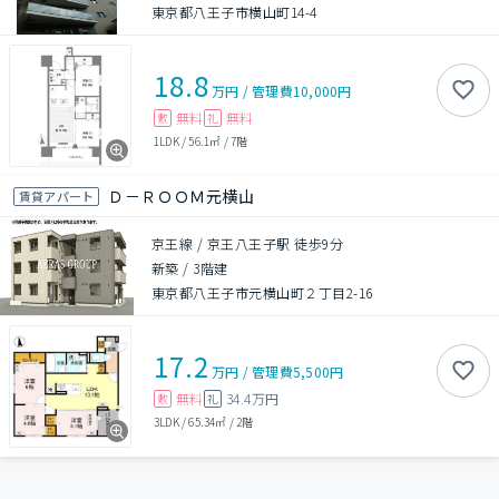
東京都八王子市横山町14-4
18.8
万円
/
管理費
10,000円
無料
無料
敷
礼
1LDK
/
56.1㎡
/
7階
Ｄ－ＲＯＯＭ元横山
賃貸アパート
京王線 / 京王八王子駅 徒歩9分
新築
/
3階建
東京都八王子市元横山町２丁目2-16
17.2
万円
/
管理費
5,500円
無料
34.4万円
敷
礼
3LDK
/
65.34㎡
/
2階