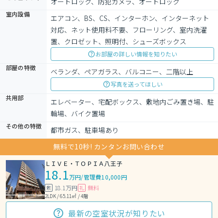
オートロック、防犯カメラ、オートロック
室内設備
エアコン、BS、CS、インターホン、インターネット
対応、ネット使用料不要、フローリング、室内洗濯
置、クロゼット、照明付、シューズボックス
お部屋の詳しい情報を知りたい
部屋の特徴
ベランダ、ペアガラス、バルコニー、二階以上
写真を送ってほしい
共用部
エレベーター、宅配ボックス、敷地内ごみ置き場、駐
輪場、バイク置場
その他の特徴
都市ガス、駐車場あり
無料で10秒! カンタンお問い合わせ
ＬＩＶＥ・ＴＯＰＩＡ八王子
18.1
万円
/
管理費10,000円
18.1万円
無料
敷
礼
2LDK / 65.11㎡ / 4階
最新の空室状況が知りたい