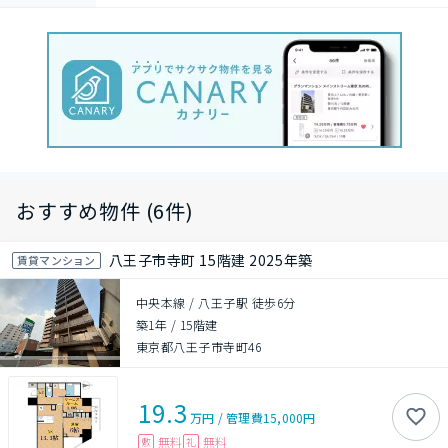
おすすめ物件 (6件)
八王子市寺町 15階建 2025年築
賃貸マンション
中央本線 / 八王子駅 徒歩6分
築1年
/
15階建
東京都八王子市寺町46
19.3
万円
/
管理費
15,000円
無料
無料
敷
礼