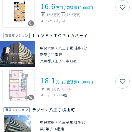
16.6
万円
/
管理費
10,000円
16.6万円
16.6万円
敷
礼
2LDK
/
56.7㎡
/
6階
ＬｉＶＥ・ＴＯＰｉＡ八王子
賃貸マンション
中央本線 / 八王子駅 徒歩7分
新築
/
11階建
東京都八王子市寺町45
18.1
万円
/
管理費
10,000円
18.1万円
無料
敷
礼
2LDK
/
65.11㎡
/
4階
ラグゼナ八王子横山町
賃貸マンション
中央本線 / 八王子駅 徒歩8分
築9年
/
14階建