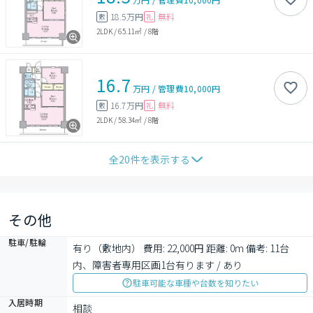
18.5万円
無料
敷
礼
2LDK
/
65.11㎡
/
8階
16.7
万円
/
管理費
10,000円
16.7万円
無料
敷
礼
2LDK
/
58.34㎡
/
8階
全
20
件を表示する
その他
駐車/駐輪
有り（敷地内） 費用: 22,000円 距離: 0m 備考: 11台
内、障害者専用区画1台有ります / あり
駐車可能な車種や台数を知りたい
入居時期
相談