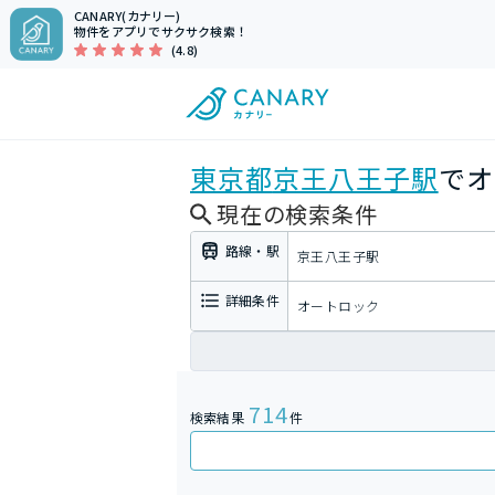
CANARY(カナリー)
物件をアプリでサクサク検索！
(4.8)
東京都
京王八王子駅
でオ
現在の検索条件
路線・駅
京王八王子駅
詳細条件
オートロック
714
検索結果
件