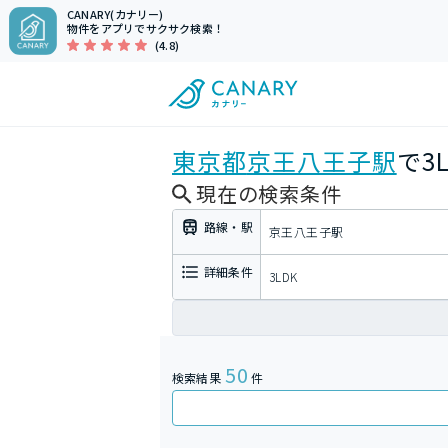
CANARY(カナリー)
物件をアプリでサクサク検索！
(4.8)
東京都
京王八王子駅
で3
現在の検索条件
路線・駅
京王八王子駅
詳細条件
3LDK
50
検索結果
件