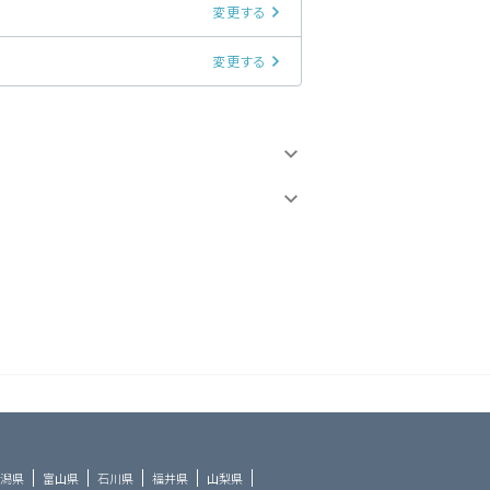
変更する
変更する
潟県
富山県
石川県
福井県
山梨県