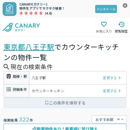
CANARY(カナリー)
物件をアプリでサクサク検索！
インストール
(4.8)
お気に入り
閲覧履歴
東京都
八王子駅
でカウンターキッチ
ンの物件一覧
現在の検索条件
路線・駅
八王子駅
変更する
詳細条件
カウンターキッチン
変更する
この条件を保存する
322
検索結果
件
新着物件あり！新着順に並び替え