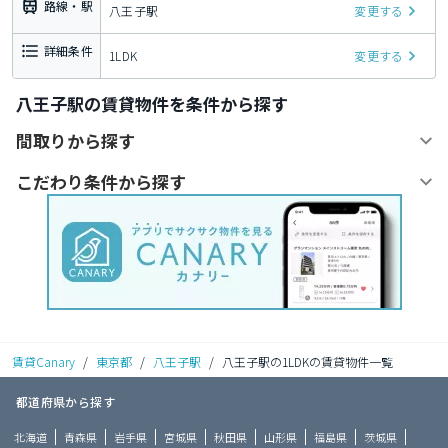
路線・駅
八王子駅
変更する
詳細条件
1LDK
変更する
八王子駅の賃貸物件を条件から探す
間取りから探す
こだわり条件から探す
賃貸Canary
/
東京都
/
八王子駅
/
八王子駅の1LDKの賃貸物件一覧
都道府県から探す
北海道
青森県
岩手県
宮城県
秋田県
山形県
福島県
茨城県