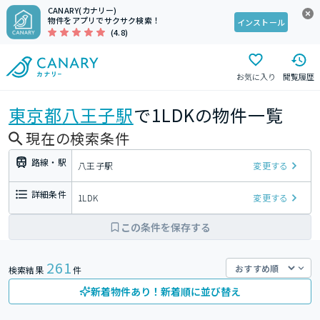
CANARY(カナリー)
物件をアプリでサクサク検索！
インストール
(4.8)
お気に入り
閲覧履歴
東京都
八王子駅
で1LDKの物件一覧
現在の検索条件
路線・駅
八王子駅
変更する
詳細条件
1LDK
変更する
この条件を保存する
261
検索結果
件
新着物件あり！新着順に並び替え