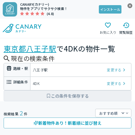
CANARY(カナリー)
物件をアプリでサクサク検索！
インストール
(4.8)
お気に入り
閲覧履歴
東京都
八王子駅
で4DKの物件一覧
現在の検索条件
路線・駅
八王子駅
変更する
詳細条件
4DK
変更する
この条件を保存する
2
検索結果
件
新着物件あり！新着順に並び替え