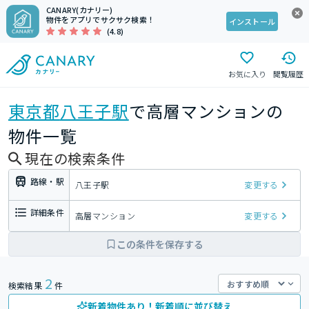
CANARY(カナリー)
物件をアプリでサクサク検索！
インストール
(4.8)
お気に入り
閲覧履歴
東京都
八王子駅
で高層マンションの
物件一覧
現在の検索条件
路線・駅
八王子駅
変更する
詳細条件
高層マンション
変更する
この条件を保存する
2
検索結果
件
新着物件あり！新着順に並び替え