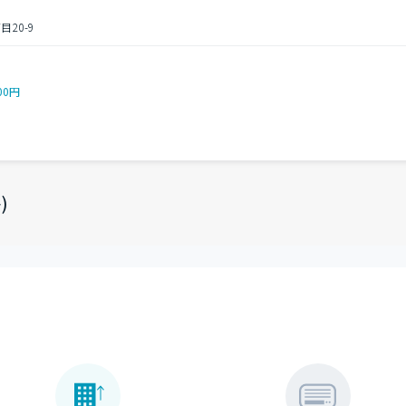
20-9
00円
)