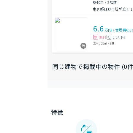
築40年
/
2階建
東京都日野市旭が丘１丁目
6.6
万円
/
管理費
6,0
無料
6.6万円
敷
礼
2DK
/
35㎡
/
2階
同じ建物で掲載中の物件 (0件
特徴