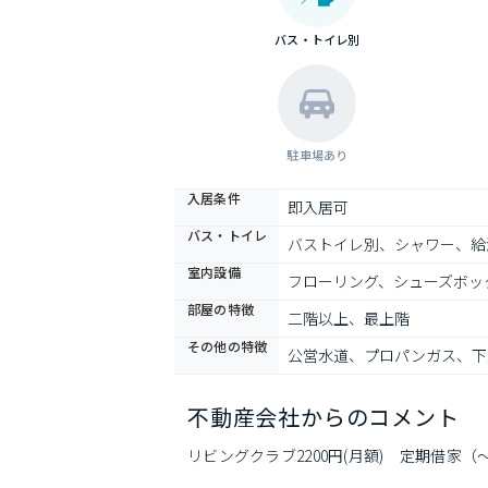
バス・トイレ別
駐車場あり
入居条件
即入居可
バス・トイレ
バストイレ別、シャワー、給
室内設備
フローリング、シューズボッ
部屋の特徴
二階以上、最上階
その他の特徴
公営水道、プロパンガス、下
不動産会社からのコメント
リビングクラブ2200円(月額)　定期借家（～2