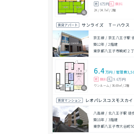
6万円
無料
敷
礼
2K
/
34.7㎡
/
2階
サンライズ Ｔ－ハウス
賃貸アパート
京王線 / 京王八王子駅 
築12年
/
2階建
東京都八王子市暁町２丁目
6.4
万円
/
管理費
3,5
無料
9.6万円
敷
礼
ワンルーム
/
36.69㎡
/
2階
レオパレスコスモスカイ
賃貸マンション
八高線 / 北八王子駅 徒
築18年
/
3階建
東京都八王子市大谷町509