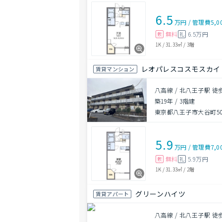
6.5
万円
/
管理費
5,0
無料
6.5万円
敷
礼
1K
/
31.33㎡
/
3階
レオパレスコスモスカイ
賃貸マンション
八高線 / 北八王子駅 徒
築19年
/
3階建
東京都八王子市大谷町503
5.9
万円
/
管理費
7,0
無料
5.9万円
敷
礼
1K
/
31.33㎡
/
2階
グリーンハイツ
賃貸アパート
八高線 / 北八王子駅 徒