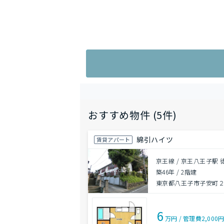
おすすめ物件 (5件)
綿引ハイツ
賃貸アパート
京王線 / 京王八王子駅 
築46年
/
2階建
東京都八王子市子安町２丁
6
万円
/
管理費
2,000