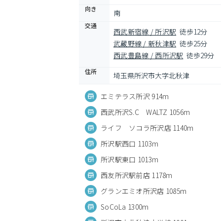
向き
南
交通
西武新宿線 / 所沢駅
徒歩12分
武蔵野線 / 新秋津駅
徒歩25分
西武豊島線 / 西所沢駅
徒歩29分
住所
埼玉県所沢市大字北秋津
エミテラス所沢 914m
西武所沢S.C WALTZ 1056m
ライフ ソコラ所沢店 1140m
所沢駅西口 1103m
所沢駅東口 1013m
西友所沢駅前店 1178m
グランエミオ所沢店 1085m
SoCoLa 1300m