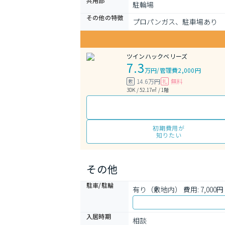
共用部
駐輪場
その他の特徴
プロパンガス、駐車場あり
ツインハックベリーズ
7.3
万円
/
管理費2,000円
14.6万円
無料
敷
礼
3DK / 52.17㎡ / 1階
初期費用が
知りたい
その他
駐車/駐輪
有り（敷地内） 費用: 7,000円 
入居時期
相談