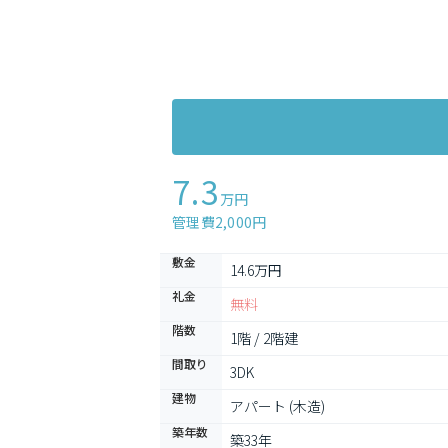
7.3
万円
管理費2,000円
敷金
14.6万円
礼金
無料
階数
1階 / 2階建
間取り
3DK
建物
アパート (木造)
築年数
築33年