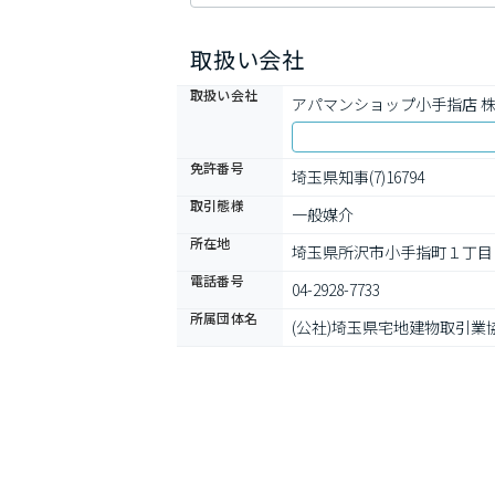
取扱い会社
取扱い会社
アパマンショップ小手指店 
免許番号
埼玉県知事(7)16794
取引態様
一般媒介
所在地
埼玉県所沢市小手指町１丁目
電話番号
04-2928-7733
所属団体名
(公社)埼玉県宅地建物取引業