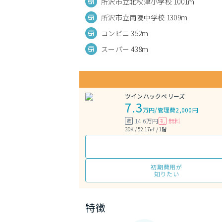
所沢市立北秋津小学校 1001m
所沢市立南陵中学校 1309m
コンビニ 352m
スーパー 438m
ツインハックベリーズ
7.3
万円
/
管理費2,000円
14.6万円
無料
敷
礼
3DK / 52.17㎡ / 1階
初期費用が
知りたい
特徴