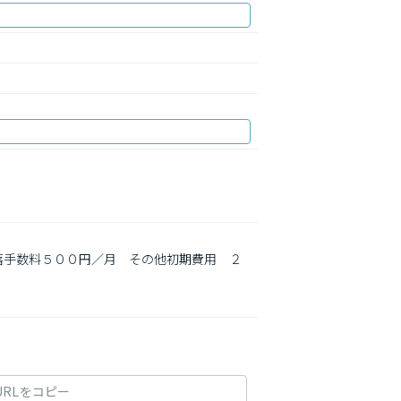
落手数料５００円／月　その他初期費用　２
URLをコピー