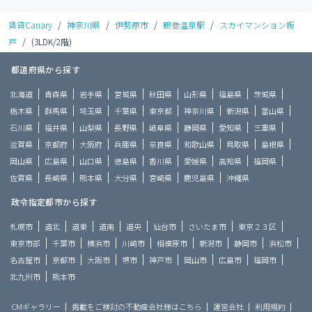
賃貸Canary
/
神奈川県
/
伊勢原市
/
鶴巻温泉駅
/
スカイマンション板
戸
/
(3LDK/2階)
都道府県から探す
北海道
青森県
岩手県
宮城県
秋田県
山形県
福島県
茨城県
栃木県
群馬県
埼玉県
千葉県
東京都
神奈川県
新潟県
富山県
石川県
福井県
山梨県
長野県
岐阜県
静岡県
愛知県
三重県
滋賀県
京都府
大阪府
兵庫県
奈良県
和歌山県
鳥取県
島根県
岡山県
広島県
山口県
徳島県
香川県
愛媛県
高知県
福岡県
佐賀県
長崎県
熊本県
大分県
宮崎県
鹿児島県
沖縄県
政令指定都市から探す
札幌市
道北
道東
道南
道央
仙台市
さいたま市
東京２３区
東京市部
千葉市
横浜市
川崎市
相模原市
新潟市
静岡市
浜松市
名古屋市
京都市
大阪市
堺市
神戸市
岡山市
広島市
福岡市
北九州市
熊本市
CMギャラリー
掲載をご検討の不動産会社様はこちら
運営会社
利用規約