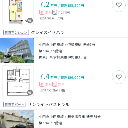
7.2
万円
/
管理費
5,500円
無料
7.2万円
敷
礼
2LDK
/
61.6㎡
/
3階
グレイスイセハラ
賃貸マンション
小田急小田原線 / 伊勢原駅 徒歩7分
築31年
/
5階建
神奈川県伊勢原市伊勢原3丁目
7.4
万円
/
管理費
6,000円
無料
無料
敷
礼
1LDK
/
52.21㎡
/
2階
サンライトパストラル
賃貸アパート
小田急小田原線 / 鶴巻温泉駅 徒歩34分
築37年
/
2階建