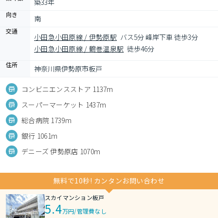
築33年
向き
南
交通
小田急小田原線 / 伊勢原駅
バス5分 峰岸下車 徒歩3分
小田急小田原線 / 鶴巻温泉駅
徒歩46分
住所
神奈川県伊勢原市板戸
コンビニエンスストア 1137m
スーパーマーケット 1437m
総合病院 1739m
銀行 1061m
デニーズ 伊勢原店 1070m
無料で10秒! カンタンお問い合わせ
スカイマンション板戸
5.4
万円
/
管理費なし