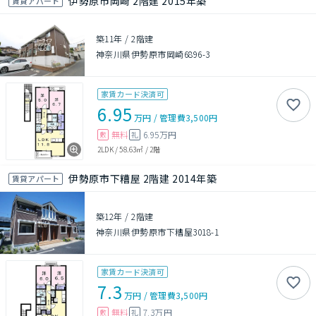
伊勢原市岡崎 2階建 2015年築
賃貸アパート
築11年
/
2階建
神奈川県伊勢原市岡崎6896-3
家賃カード決済可
6.95
万円
/
管理費
3,500円
無料
6.95万円
敷
礼
2LDK
/
58.63㎡
/
2階
伊勢原市下糟屋 2階建 2014年築
賃貸アパート
築12年
/
2階建
神奈川県伊勢原市下糟屋3018-1
家賃カード決済可
7.3
万円
/
管理費
3,500円
無料
7.3万円
敷
礼