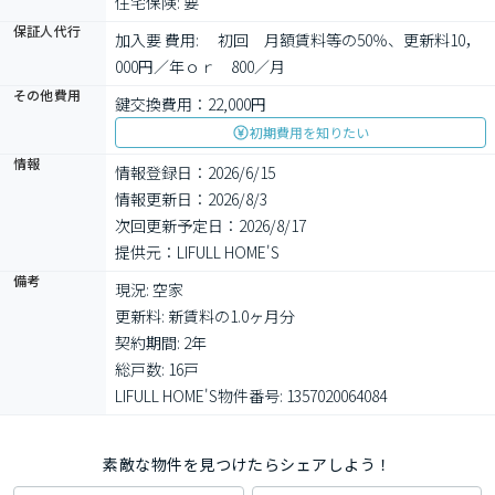
住宅保険: 要
保証人代行
加入要 費用: 　初回　月額賃料等の50％、更新料10，
000円／年ｏｒ　800／月
その他費用
鍵交換費用：22,000円
初期費用を知りたい
情報
情報登録日：2026/6/15
情報更新日：2026/8/3
次回更新予定日：2026/8/17
提供元：LIFULL HOME'S
備考
現況: 空家

更新料: 新賃料の1.0ヶ月分

契約期間: 2年

総戸数: 16戸

LIFULL HOME'S物件番号: 1357020064084
素敵な物件を見つけたらシェアしよう！