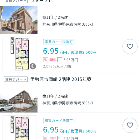
ラミーナI
賃貸アパート
築11年
/
2階建
神奈川県伊勢原市岡崎6896-3
家賃カード決済可
6.95
万円
/
管理費
3,500円
無料
6.95万円
敷
礼
2LDK
/
58.63㎡
/
2階
伊勢原市岡崎 2階建 2015年築
賃貸アパート
築11年
/
2階建
神奈川県伊勢原市岡崎6896-3
家賃カード決済可
6.95
万円
/
管理費
3,500円
無料
6.95万円
敷
礼