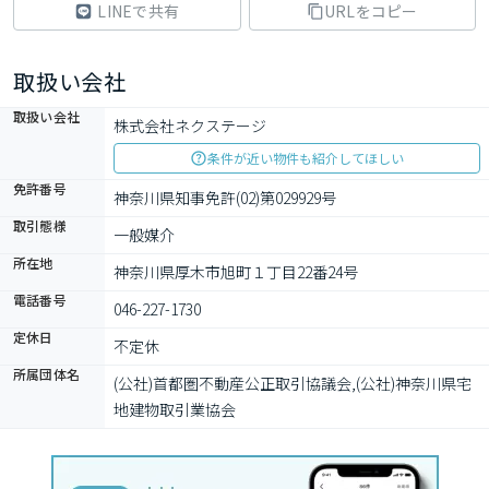
LINEで共有
URLをコピー
取扱い会社
取扱い会社
株式会社ネクステージ
条件が近い物件も紹介してほしい
免許番号
神奈川県知事免許(02)第029929号
取引態様
一般媒介
所在地
神奈川県厚木市旭町１丁目22番24号
電話番号
046-227-1730
定休日
不定休
所属団体名
(公社)首都圏不動産公正取引協議会,(公社)神奈川県宅
地建物取引業協会