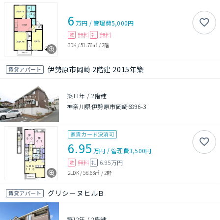
6
万円
/
管理費
5,000円
無料
無料
敷
礼
3DK
/
51.76㎡
/
2階
伊勢原市岡崎 2階建 2015年築
賃貸アパート
築11年
/
2階建
神奈川県伊勢原市岡崎6896-3
家賃カード決済可
6.95
万円
/
管理費
3,500円
無料
6.95万円
敷
礼
2LDK
/
58.63㎡
/
2階
グリシーヌヒルＢ
賃貸アパート
築12年
/
2階建