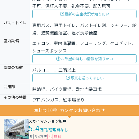
不可、保証人不要、礼金不要、即入居可
最新の空室状況が知りたい
バス・トイレ
専用バス、専用トイレ、バストイレ別、シャワー、給
湯、追焚機能浴室、温水洗浄便座
室内設備
エアコン、室内洗濯置、フローリング、クロゼット、
シューズボックス
お部屋の詳しい情報を知りたい
部屋の特徴
バルコニー、二階以上
写真を送ってほしい
共用部
駐輪場、バイク置場、敷地内駐車場
その他の特徴
プロパンガス、駐車場あり
無料で10秒! カンタンお問い合わせ
スカイマンション板戸
5.4
万円
/
管理費なし
5.4万円
無料
敷
礼