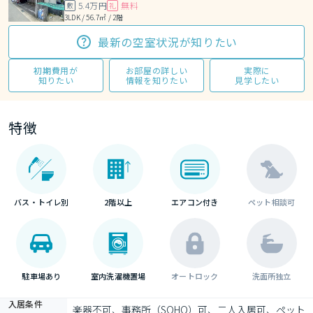
5.4万円
無料
敷
礼
3LDK / 56.7㎡ / 2階
最新の空室状況が知りたい
初期費用が
お部屋の詳しい
実際に
知りたい
情報を知りたい
見学したい
特徴
バス・トイレ別
2階以上
エアコン付き
ペット相談可
駐車場あり
室内洗濯機置場
オートロック
洗面所独立
入居条件
楽器不可、事務所（SOHO）可、二人入居可、ペット