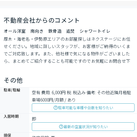
不動産会社からのコメント
オール洋室 南向き 鉄骨造 追焚 シャワートイレ
厚木・海老名・伊勢原エリアのお部屋探しはネクステージにお任
せください。地域に詳しいスタッフが、お客様がご納得のいくま
でご対応致します。また、他社様で気になる物件がございました
ら、まとめてご紹介することも可能ですのでお気軽にお問合せ下
さいませ。お部屋探しというお客様の新生活の手助けを全力でサ
ポート致します。
その他
駐車/駐輪
空有 費用: 6,000円 税: 税込み 備考: その他近隣月極駐
車場6000円/月額 / あり
駐車可能な車種や台数を知りたい
入居時期
即
最新の空室状況が知りたい
損保