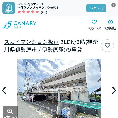
CANARY(カナリー)
物件をアプリでサクサク検索！
インストール
(4.8)
お気に入り
閲覧履歴
スカイマンション板戸
3LDK/2階(神奈
川県伊勢原市 / 伊勢原駅)の賃貸
画像を拡大
1/30