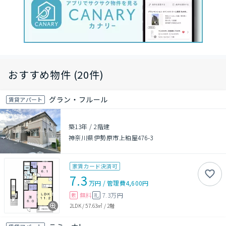
おすすめ物件 (20件)
グラン・フルール
賃貸アパート
築13年
/
2階建
神奈川県伊勢原市上粕屋476-3
家賃カード決済可
7.3
万円
/
管理費
4,600円
無料
7.3万円
敷
礼
2LDK
/
57.63㎡
/
2階