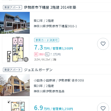
伊勢原市下糟屋 2階建 2014年築
賃貸アパート
築12年
/
2階建
神奈川県伊勢原市下糟屋3018-1
家賃カード決済可
7.3
万円
/
管理費
3,500円
無料
7.3万円
敷
礼
2LDK
/
66.23㎡
/
2階
ジュエルガーデン
賃貸アパート
小田急小田原線 / 伊勢原駅 徒歩30分
築20年
/
2階建
神奈川県伊勢原市高森
6.9
万円
/
管理費
3,250円