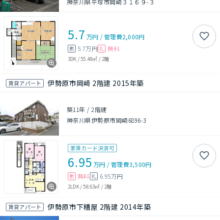
神奈川県平塚市岡崎３１６９-３
5.7
万円
/
管理費
2,000円
5.7万円
無料
敷
礼
3DK
/
55.48㎡
/
2階
伊勢原市岡崎 2階建 2015年築
賃貸アパート
築11年
/
2階建
神奈川県伊勢原市岡崎6896-3
家賃カード決済可
6.95
万円
/
管理費
3,500円
無料
6.95万円
敷
礼
2LDK
/
58.63㎡
/
2階
伊勢原市下糟屋 2階建 2014年築
賃貸アパート