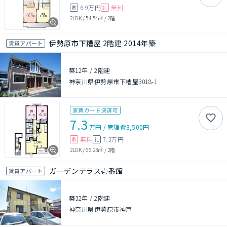
6.9万円
無料
敷
礼
2LDK
/
54.54㎡
/
2階
伊勢原市下糟屋 2階建 2014年築
賃貸アパート
築12年
/
2階建
神奈川県伊勢原市下糟屋3018-1
家賃カード決済可
7.3
万円
/
管理費
3,500円
無料
7.3万円
敷
礼
2LDK
/
66.23㎡
/
2階
ガーデンテラス壱番館
賃貸アパート
築32年
/
2階建
神奈川県伊勢原市神戸