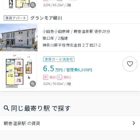
2LDK
/
66.23㎡
/
2階
グランモア柳川
賃貸アパート
小田急小田原線 / 鶴巻温泉駅 徒歩29分
築12年
/
2階建
神奈川県平塚市北金目２丁目27-2
家賃カード決済可
6.5
万円
/
管理費
6,000円
無料
無料
敷
礼
2LDK
/
50.92㎡
/
2階
同じ最寄り駅 で探す
鶴巻温泉駅 の賃貸