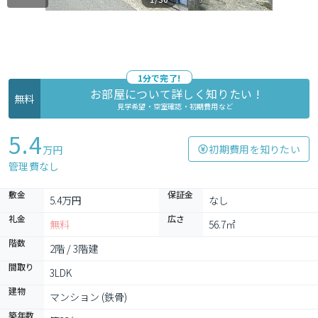
1分で完了!
お部屋について詳しく知りたい !
無料
見学希望・空室確認・初期費用など
5.4
初期費用を知りたい
万円
管理費なし
敷金
保証金
5.4万円
なし
礼金
広さ
無料
56.7㎡
階数
2階 / 3階建
間取り
3LDK
建物
マンション (鉄骨)
築年数