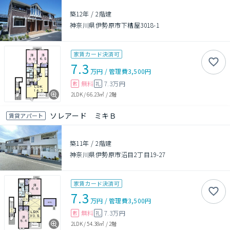
築12年
/
2階建
神奈川県伊勢原市下糟屋3018-1
家賃カード決済可
7.3
万円
/
管理費
3,500円
無料
7.3万円
敷
礼
2LDK
/
66.23㎡
/
2階
ソレアード ミキＢ
賃貸アパート
築11年
/
2階建
神奈川県伊勢原市沼目2丁目19-27
家賃カード決済可
7.3
万円
/
管理費
3,500円
無料
7.3万円
敷
礼
2LDK
/
54.38㎡
/
2階