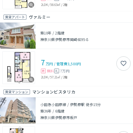
2LDK
/
58.63㎡
/
2階
ヴァルミー
賃貸アパート
築10年
/
2階建
神奈川県伊勢原市岡崎6895-8
7
万円
/
管理費
3,500円
無料
7万円
敷
礼
2LDK
/
57.21㎡
/
2階
マンションビスタリカ
賃貸マンション
小田急小田原線 / 伊勢原駅 徒歩15分
築36年
/
6階建
神奈川県伊勢原市板戸