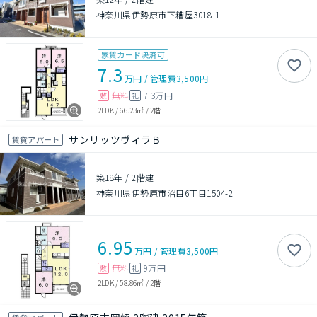
神奈川県伊勢原市下糟屋3018-1
家賃カード決済可
7.3
万円
/
管理費
3,500円
無料
7.3万円
敷
礼
2LDK
/
66.23㎡
/
2階
サンリッツヴィラＢ
賃貸アパート
築18年
/
2階建
神奈川県伊勢原市沼目6丁目1504-2
6.95
万円
/
管理費
3,500円
無料
9万円
敷
礼
2LDK
/
58.86㎡
/
2階