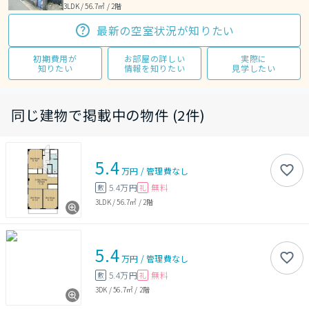
3LDK / 56.7㎡ / 2階
最新の空室状況が知りたい
初期費用が
お部屋の詳しい
実際に
知りたい
情報を知りたい
見学したい
同じ建物で掲載中の物件 (2件)
5.4
万円
/
管理費
なし
5.4万円
無料
敷
礼
3LDK
/
56.7㎡
/
2階
5.4
万円
/
管理費
なし
5.4万円
無料
敷
礼
3DK
/
56.7㎡
/
2階