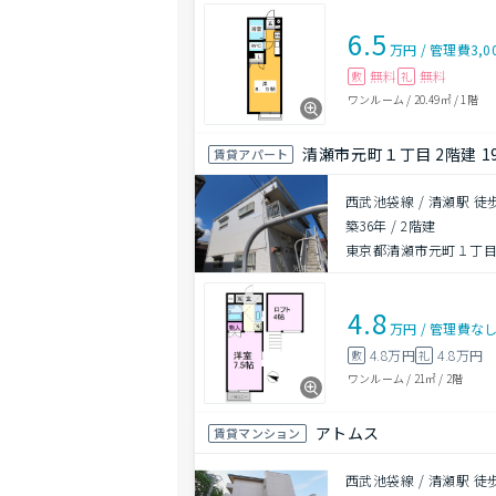
6.5
万円
/
管理費
3,0
無料
無料
敷
礼
ワンルーム
/
20.49㎡
/
1階
清瀬市元町１丁目 2階建 1
賃貸アパート
西武池袋線 / 清瀬駅 徒
築36年
/
2階建
東京都清瀬市元町１丁
4.8
万円
/
管理費
な
4.8万円
4.8万円
敷
礼
ワンルーム
/
21㎡
/
2階
アトムス
賃貸マンション
西武池袋線 / 清瀬駅 徒