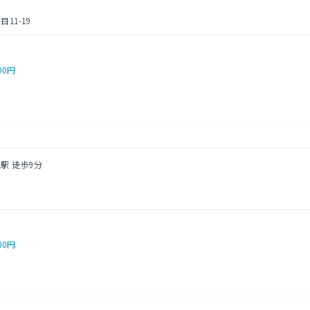
11-19
00円
駅 徒歩9分
３
00円