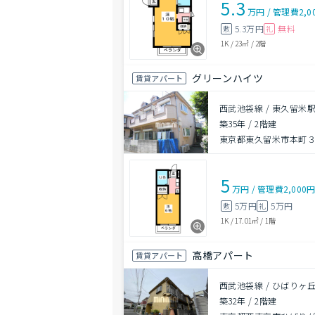
5.3
万円
/
管理費
2,0
5.3万円
無料
敷
礼
1K
/
23㎡
/
2階
グリーンハイツ
賃貸アパート
西武池袋線 / 東久留米駅
築35年
/
2階建
東京都東久留米市本町
5
万円
/
管理費
2,000
5万円
5万円
敷
礼
1K
/
17.01㎡
/
1階
高橋アパート
賃貸アパート
西武池袋線 / ひばりヶ丘
築32年
/
2階建