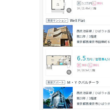
5.2万円
無料
敷
礼
1K
/
21.49㎡
/
1階
Well Flat
賃貸マンション
西武池袋線 / ひばりヶ丘
築21年
/
3階建
東京都西東京市田無町６丁
6.5
万円
/
管理費
4,5
無料
無料
敷
礼
1K
/
18.9㎡
/
2階
Ｍ・Ｙクバルチーラ
賃貸アパート
西武池袋線 / ひばりヶ丘
築20年
/
3階建
東京都西東京市ひばり