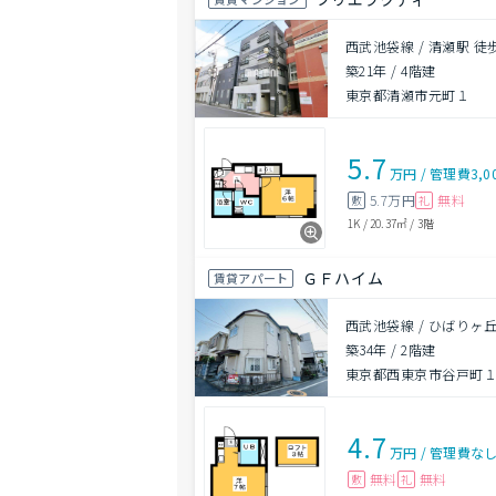
西武池袋線 / 清瀬駅 徒
築21年
/
4階建
東京都清瀬市元町１
5.7
万円
/
管理費
3,0
5.7万円
無料
敷
礼
1K
/
20.37㎡
/
3階
ＧＦハイム
賃貸アパート
西武池袋線 / ひばりヶ丘
築34年
/
2階建
東京都西東京市谷戸町
4.7
万円
/
管理費
な
無料
無料
敷
礼