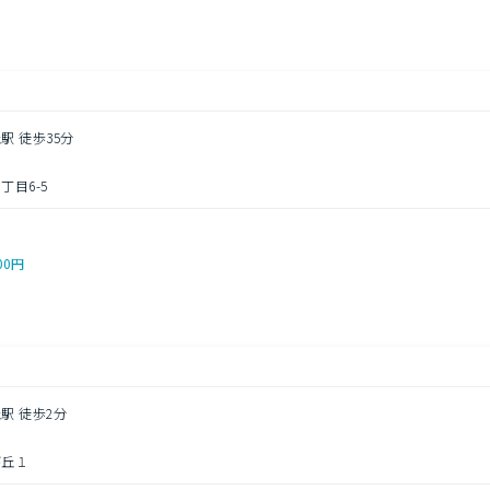
駅 徒歩35分
目6-5
00円
駅 徒歩2分
が丘１