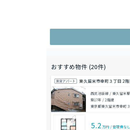
おすすめ物件 (20件)
東久留米市幸町３丁目 2階建
賃貸アパート
西武池袋線 / 東久留米駅
築17年
/
2階建
東京都東久留米市幸町
5.2
万円
/
管理費
な