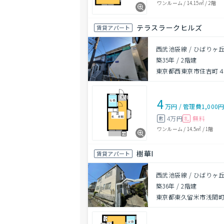
ワンルーム
/
14.15㎡
/
2階
テラスラークヒルズ
賃貸アパート
西武池袋線 / ひばりヶ丘
築35年
/
2階建
東京都西東京市住吉町
4
万円
/
管理費
1,000
4万円
無料
敷
礼
ワンルーム
/
14.5㎡
/
1階
樹華I
賃貸アパート
西武池袋線 / ひばりヶ丘
築36年
/
2階建
東京都東久留米市浅間