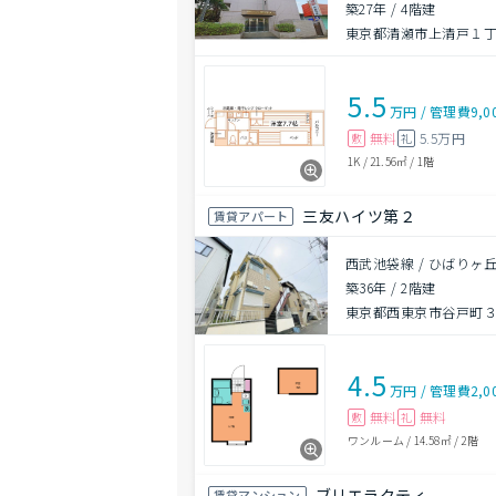
築27年
/
4階建
東京都清瀬市上清戸１丁目
5.5
万円
/
管理費
9,0
無料
5.5万円
敷
礼
1K
/
21.56㎡
/
1階
三友ハイツ第２
賃貸アパート
西武池袋線 / ひばりヶ丘
築36年
/
2階建
東京都西東京市谷戸町
4.5
万円
/
管理費
2,0
無料
無料
敷
礼
ワンルーム
/
14.58㎡
/
2階
ブリエラクティ
賃貸マンション