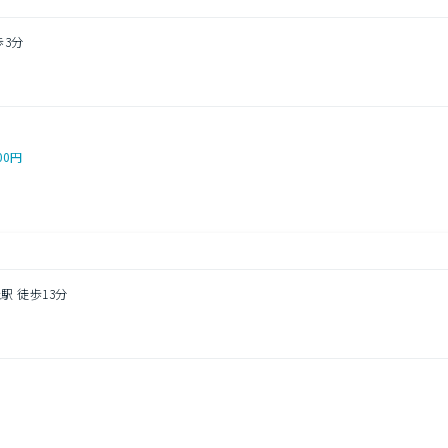
歩3分
00円
駅 徒歩13分
１
し