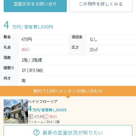
空室状況をお問い合せ
この物件を詳しくみる
4
万円 / 管理費
1,000円
敷金
保証金
4万円
なし
礼金
広さ
無料
20㎡
階数
1階 / 2階建
間取り
1R (洋9.5帖)
向き
南
無料で10秒! カンタンお問い合わせ
ハイツフローリア
4
万円
/
管理費1,000円
4万円
無料
敷
礼
ワンルーム / 20㎡ / 1階
最新の空室状況が知りたい