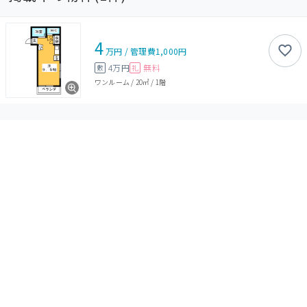
4
万円
/
管理費
1,000円
4万円
無料
敷
礼
ワンルーム
/
20㎡
/
1階