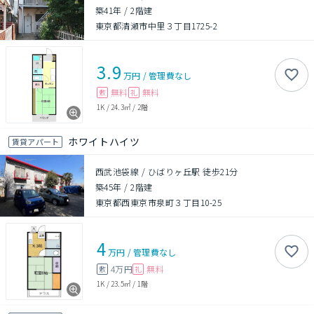
築41年
/
2階建
東京都清瀬市中里３丁目1725-2
3.9
万円
/
管理費
なし
無料
無料
敷
礼
1K
/
24.3㎡
/
2階
ホワイトハイツ
賃貸アパート
西武池袋線 / ひばりヶ丘駅 徒歩21分
築45年
/
2階建
東京都西東京市泉町３丁目10-25
4
万円
/
管理費
なし
4万円
無料
敷
礼
1K
/
23.5㎡
/
1階