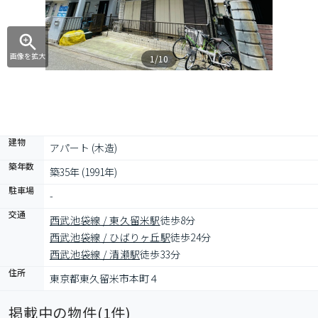
画像を拡大
1/10
建物
アパート (木造)
築年数
築35年 (1991年)
駐車場
-
交通
西武池袋線 / 東久留米駅
徒歩8分
西武池袋線 / ひばりヶ丘駅
徒歩24分
西武池袋線 / 清瀬駅
徒歩33分
住所
東京都東久留米市本町４
掲載中の物件(
1
件)