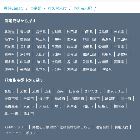
賃貸Canary
/
東京都
/
東久留米市
/
東久留米駅
/
都道府県から探す
北海道
青森県
岩手県
宮城県
秋田県
山形県
福島県
茨城県
栃木県
群馬県
埼玉県
千葉県
東京都
神奈川県
新潟県
富山県
石川県
福井県
山梨県
長野県
岐阜県
静岡県
愛知県
三重県
滋賀県
京都府
大阪府
兵庫県
奈良県
和歌山県
鳥取県
島根県
岡山県
広島県
山口県
徳島県
香川県
愛媛県
高知県
福岡県
佐賀県
長崎県
熊本県
大分県
宮崎県
鹿児島県
沖縄県
政令指定都市から探す
札幌市
道北
道東
道南
道央
仙台市
さいたま市
東京２３区
東京市部
千葉市
横浜市
川崎市
相模原市
新潟市
静岡市
浜松市
名古屋市
京都市
大阪市
堺市
神戸市
岡山市
広島市
福岡市
北九州市
熊本市
CMギャラリー
掲載をご検討の不動産会社様はこちら
運営会社
利用規約
プライバシーポリシー