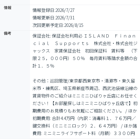
情報
情報登録日:
2026/7/27
情報更新日:
2026/7/31
次回更新予定日:
2026/8/15
備考
保証会社: 保証会社利用必 ＩＳＬＡＮＤ　Ｆｉｎａｎ
ｃｉａｌ　Ｓｕｐｐｏｒｔｓ　株式会社・株式会社ジ
ャックス　家賃保証会社　初回保証料　賃料等　（下
限２５，０００円）５０％　毎月賃料等請求金額の合
計１．５％

その他：巡回管理/東京都西東京市・清瀬市・東久留
米市・練馬区、埼玉県新座市周辺、西武池袋線沿線の
賃貸物件のご紹介はミニミニひばりヶ丘店にお任せく
ださい！【お部屋探しはミニミニひばりヶ丘店で】初
期費用のお見積りもお気軽にご相談ください。 / ほか
初期費用: 合計4.4万円（内訳：消毒料１．７６万円／
鍵交換料（ミニミニロック）２．６４万円） / ほか諸
費用: ミニミニライフサポート料（月額）３３００円