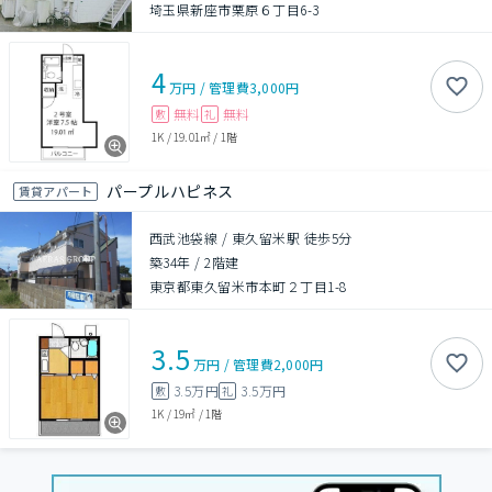
埼玉県新座市栗原６丁目6-3
4
万円
/
管理費
3,000円
無料
無料
敷
礼
1K
/
19.01㎡
/
1階
パープルハピネス
賃貸アパート
西武池袋線 / 東久留米駅 徒歩5分
築34年
/
2階建
東京都東久留米市本町２丁目1-8
3.5
万円
/
管理費
2,000円
3.5万円
3.5万円
敷
礼
1K
/
19㎡
/
1階