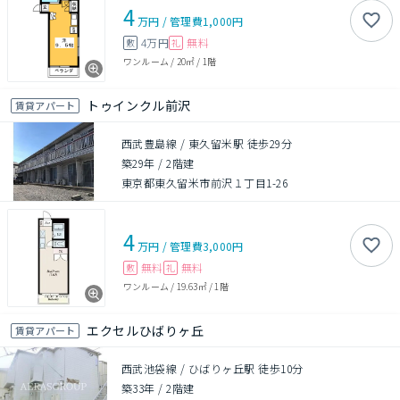
4
万円
/
管理費
1,000円
4万円
無料
敷
礼
ワンルーム
/
20㎡
/
1階
トゥインクル前沢
賃貸アパート
西武豊島線 / 東久留米駅 徒歩29分
築29年
/
2階建
東京都東久留米市前沢１丁目1-26
4
万円
/
管理費
3,000円
無料
無料
敷
礼
ワンルーム
/
19.63㎡
/
1階
エクセルひばりヶ丘
賃貸アパート
西武池袋線 / ひばりヶ丘駅 徒歩10分
築33年
/
2階建