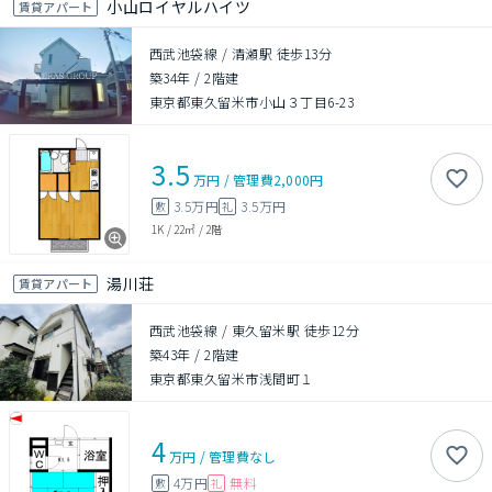
小山ロイヤルハイツ
賃貸アパート
西武池袋線 / 清瀬駅 徒歩13分
築34年
/
2階建
東京都東久留米市小山３丁目6-23
3.5
万円
/
管理費
2,000円
3.5万円
3.5万円
敷
礼
1K
/
22㎡
/
2階
湯川荘
賃貸アパート
西武池袋線 / 東久留米駅 徒歩12分
築43年
/
2階建
東京都東久留米市浅間町１
4
万円
/
管理費
なし
4万円
無料
敷
礼