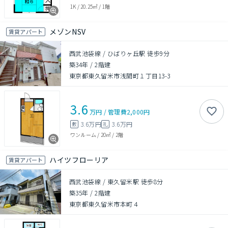
1K
/
20.25㎡
/
1階
メゾンNSV
賃貸アパート
西武池袋線 / ひばりヶ丘駅 徒歩9分
築34年
/
2階建
東京都東久留米市浅間町１丁目13-3
3.6
万円
/
管理費
2,000円
3.6万円
3.6万円
敷
礼
ワンルーム
/
20㎡
/
2階
ハイツフローリア
賃貸アパート
西武池袋線 / 東久留米駅 徒歩8分
築35年
/
2階建
東京都東久留米市本町４