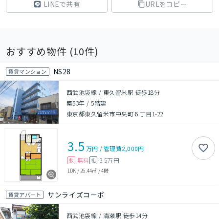
LINEで共有
URLをコピー
おすすめ物件 (
10
件)
NS28
賃貸マンション
西武池袋線 / 東久留米駅 徒歩18分
築53年
/
5階建
東京都東久留米市中央町６丁目1-22
3.5
万円
/
管理費
2,000円
無料
3.5万円
敷
礼
1DK
/
26.44㎡
/
4階
サンライズコーポ
賃貸アパート
西武池袋線 / 清瀬駅 徒歩14分