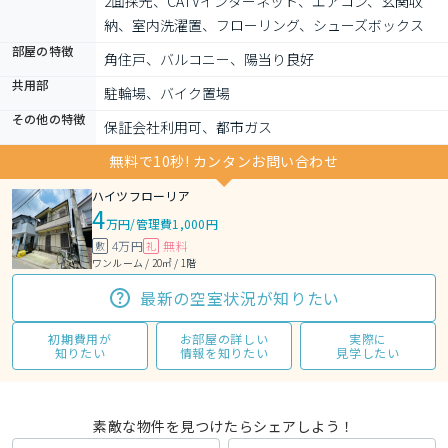
2面採光、CATVインターネット、エアコン、玄関収
納、室内洗濯置、フローリング、シューズボックス
部屋の特徴
角住戸、バルコニー、陽当り良好
共用部
駐輪場、バイク置場
その他の特徴
保証会社利用可、都市ガス
無料で10秒! カンタンお問い合わせ
ハイツフローリア
4
万円
/
管理費1,000円
4万円
無料
敷
礼
ワンルーム / 20㎡ / 1階
最新の空室状況が知りたい
初期費用が
お部屋の詳しい
実際に
知りたい
情報を知りたい
見学したい
素敵な物件を見つけたらシェアしよう！