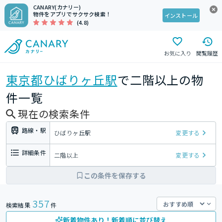
CANARY(カナリー)
物件をアプリでサクサク検索！
インストール
(4.8)
お気に入り
閲覧履歴
東京都
ひばりヶ丘駅
で二階以上の物
件一覧
現在の検索条件
路線・駅
ひばりヶ丘駅
変更する
詳細条件
二階以上
変更する
この条件を保存する
357
検索結果
件
新着物件あり！新着順に並び替え