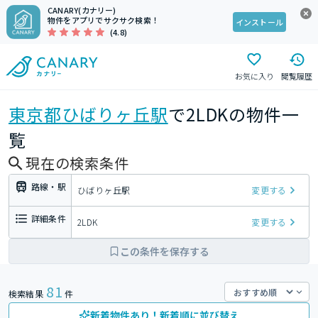
CANARY(カナリー)
物件をアプリでサクサク検索！
インストール
(4.8)
お気に入り
閲覧履歴
東京都
ひばりヶ丘駅
で2LDKの物件一
覧
現在の検索条件
路線・駅
ひばりヶ丘駅
変更する
詳細条件
2LDK
変更する
この条件を保存する
81
検索結果
件
新着物件あり！新着順に並び替え