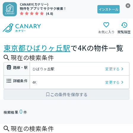
CANARY(カナリー)
物件をアプリでサクサク検索！
インストール
(4.8)
お気に入り
閲覧履歴
東京都
ひばりヶ丘駅
で4Kの物件一覧
現在の検索条件
路線・駅
ひばりヶ丘駅
変更する
詳細条件
4K
変更する
この条件を保存する
0
検索結果
件
現在の検索条件