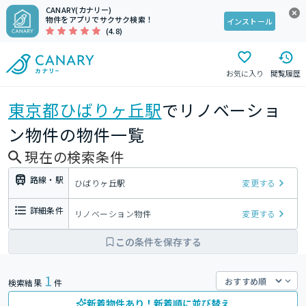
CANARY(カナリー)
物件をアプリでサクサク検索！
インストール
(4.8)
お気に入り
閲覧履歴
東京都
ひばりヶ丘駅
でリノベーショ
ン物件の物件一覧
現在の検索条件
路線・駅
ひばりヶ丘駅
変更する
詳細条件
リノベーション物件
変更する
この条件を保存する
1
検索結果
件
新着物件あり！新着順に並び替え