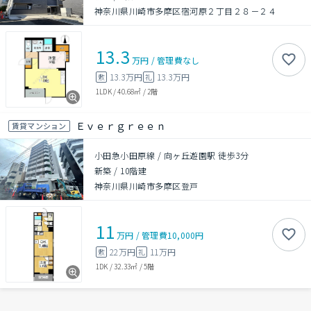
神奈川県川崎市多摩区宿河原２丁目２８－２４
13.3
万円
/
管理費
なし
13.3万円
13.3万円
敷
礼
1LDK
/
40.68㎡
/
2階
Ｅｖｅｒｇｒｅｅｎ
賃貸マンション
小田急小田原線 / 向ヶ丘遊園駅 徒歩3分
新築
/
10階建
神奈川県川崎市多摩区登戸
11
万円
/
管理費
10,000円
22万円
11万円
敷
礼
1DK
/
32.33㎡
/
5階