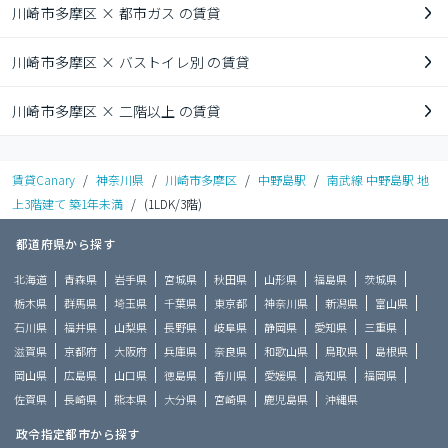
川崎市多摩区 × 都市ガス の賃貸
川崎市多摩区 × バストイレ別 の賃貸
川崎市多摩区 × 二階以上 の賃貸
賃貸Canary
/
神奈川県
/
川崎市多摩区
/
中野島駅
/
南武線 中野島駅 地
上3階建て 築1年未満
/
(1LDK/3階)
都道府県から探す
北海道
青森県
岩手県
宮城県
秋田県
山形県
福島県
茨城県
栃木県
群馬県
埼玉県
千葉県
東京都
神奈川県
新潟県
富山県
石川県
福井県
山梨県
長野県
岐阜県
静岡県
愛知県
三重県
滋賀県
京都府
大阪府
兵庫県
奈良県
和歌山県
鳥取県
島根県
岡山県
広島県
山口県
徳島県
香川県
愛媛県
高知県
福岡県
佐賀県
長崎県
熊本県
大分県
宮崎県
鹿児島県
沖縄県
政令指定都市から探す