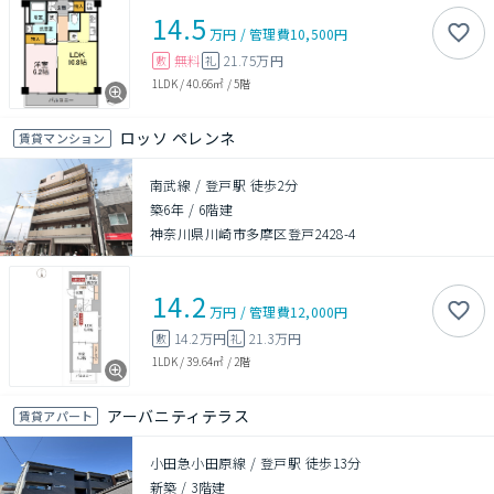
14.5
万円
/
管理費
10,500円
無料
21.75万円
敷
礼
1LDK
/
40.66㎡
/
5階
ロッソ ペレンネ
賃貸マンション
南武線 / 登戸駅 徒歩2分
築6年
/
6階建
神奈川県川崎市多摩区登戸2428-4
14.2
万円
/
管理費
12,000円
14.2万円
21.3万円
敷
礼
1LDK
/
39.64㎡
/
2階
アーバニティテラス
賃貸アパート
小田急小田原線 / 登戸駅 徒歩13分
新築
/
3階建