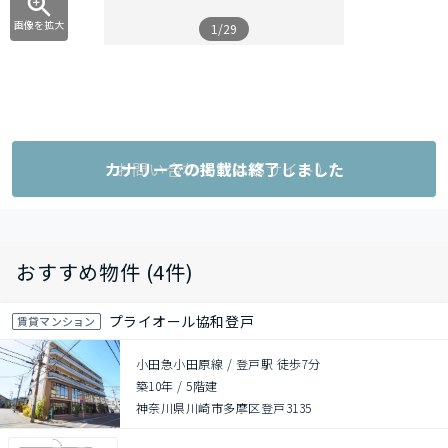
画像を拡大
1/29
カナリーでの掲載は終了しました
お問い合わせ（外部サイト）
おすすめ物件 (4件)
プライオール協和登戸
賃貸マンション
小田急小田原線 / 登戸駅 徒歩7分
築10年
/
5階建
神奈川県川崎市多摩区登戸3135