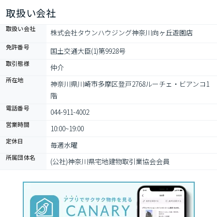
取扱い会社
取扱い会社
株式会社タウンハウジング神奈川向ヶ丘遊園店
免許番号
国土交通大臣(1)第9928号
取引態様
仲介
所在地
神奈川県川崎市多摩区登戸2768ルーチェ・ビアンコ1
階
電話番号
044-911-4002
営業時間
10:00~19:00
定休日
毎週水曜
所属団体名
(公社)神奈川県宅地建物取引業協会会員