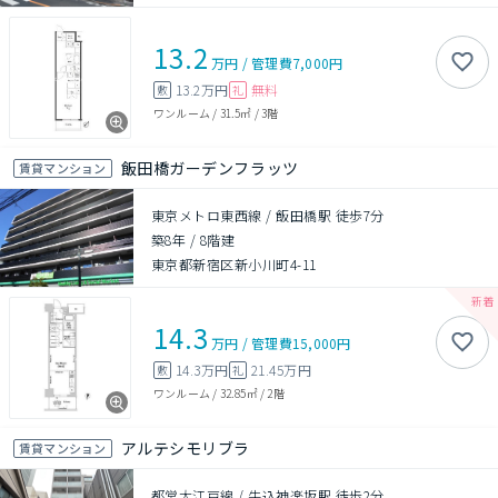
13.2
万円
/
管理費
7,000円
13.2万円
無料
敷
礼
ワンルーム
/
31.5㎡
/
3階
飯田橋ガーデンフラッツ
賃貸マンション
東京メトロ東西線 / 飯田橋駅 徒歩7分
築8年
/
8階建
東京都新宿区新小川町4-11
14.3
万円
/
管理費
15,000円
14.3万円
21.45万円
敷
礼
ワンルーム
/
32.85㎡
/
2階
アルテシモリブラ
賃貸マンション
都営大江戸線 / 牛込神楽坂駅 徒歩2分