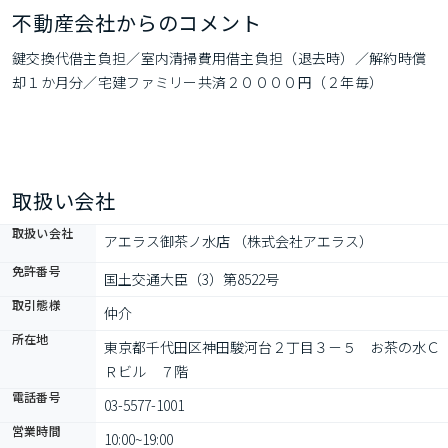
不動産会社からのコメント
鍵交換代借主負担／室内清掃費用借主負担（退去時）／解約時償
却１か月分／宅建ファミリー共済２００００円（２年毎）
取扱い会社
取扱い会社
アエラス御茶ノ水店 （株式会社アエラス）
免許番号
国土交通大臣（3）第8522号
取引態様
仲介
所在地
東京都千代田区神田駿河台２丁目３－５　お茶の水Ｃ
Ｒビル　７階
電話番号
03-5577-1001
営業時間
10:00~19:00