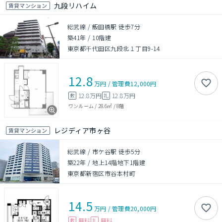
九段リハイム
賃貸マンション
総武線 / 飯田橋駅 徒歩7分
築41年
/
10階建
東京都千代田区九段北１丁目9-14
12.8
万円
/
管理費
12,000円
12.8万円
12.8万円
敷
礼
ワンルーム
/
28.6㎡
/
8階
レジディア市ヶ谷
賃貸マンション
総武線 / 市ケ谷駅 徒歩5分
築22年
/
地上14階地下1階建
東京都新宿区市谷本村町
14.5
万円
/
管理費
20,000円
無料
無料
敷
礼