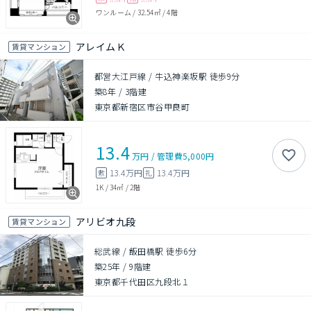
ワンルーム
/
32.54㎡
/
4階
アレイムＫ
賃貸マンション
都営大江戸線 / 牛込神楽坂駅 徒歩9分
築8年
/
3階建
東京都新宿区市谷甲良町
13.4
万円
/
管理費
5,000円
13.4万円
13.4万円
敷
礼
1K
/
34㎡
/
2階
アリビオ九段
賃貸マンション
総武線 / 飯田橋駅 徒歩6分
築25年
/
9階建
東京都千代田区九段北１