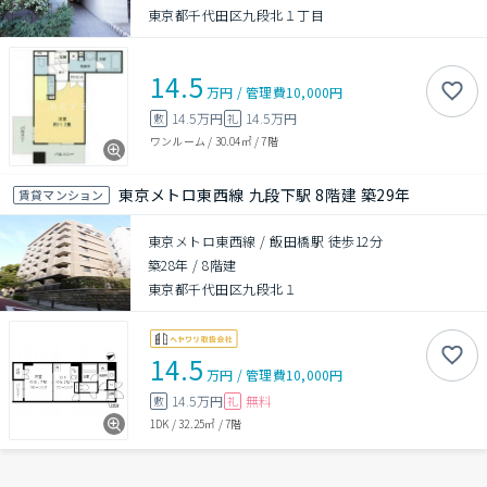
東京都千代田区九段北１丁目
14.5
万円
/
管理費
10,000円
14.5万円
14.5万円
敷
礼
ワンルーム
/
30.04㎡
/
7階
東京メトロ東西線 九段下駅 8階建 築29年
賃貸マンション
東京メトロ東西線 / 飯田橋駅 徒歩12分
築28年
/
8階建
東京都千代田区九段北１
14.5
万円
/
管理費
10,000円
14.5万円
無料
敷
礼
1DK
/
32.25㎡
/
7階