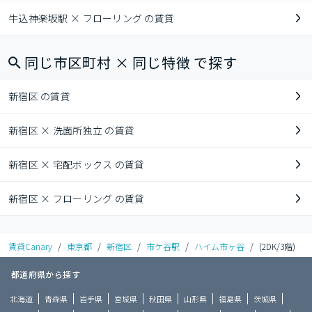
牛込神楽坂駅 × フローリング の賃貸
同じ市区町村 × 同じ特徴 で探す
新宿区 の賃貸
新宿区 × 洗面所独立 の賃貸
新宿区 × 宅配ボックス の賃貸
新宿区 × フローリング の賃貸
賃貸Canary
/
東京都
/
新宿区
/
市ケ谷駅
/
ハイム市ヶ谷
/
(2DK/3階)
都道府県から探す
北海道
青森県
岩手県
宮城県
秋田県
山形県
福島県
茨城県