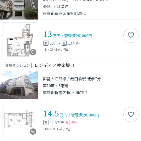
築6年
/
11階建
東京都新宿区箪笥町29-1
13
万円
/
管理費
20,000円
13万円
13万円
敷
礼
1K
/
28.41㎡
/
7階
レジディア神楽坂Ⅱ
賃貸マンション
都営大江戸線 / 飯田橋駅 徒歩7分
築10年
/
5階建
東京都新宿区新小川町8-9
14.5
万円
/
管理費
20,000円
14.5万円
無料
敷
礼
1DK
/
30.08㎡
/
2階