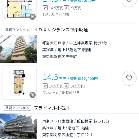
万円
/
管理費
7,000円
14.5万円
29万円
敷
礼
1DK
/
30.74㎡
/
3階
ＫＤＸレジデンス神楽坂通
賃貸マンション
都営大江戸線 / 牛込神楽坂駅 徒歩7分
築20年
/
地上15階地下1階建
東京都新宿区矢来町
14.5
万円
/
管理費
12,000円
14.5万円
14.5万円
敷
礼
ワンルーム
/
29.43㎡
/
7階
プライマル小石川
賃貸マンション
東京メトロ東西線 / 飯田橋駅 徒歩10分
築20年
/
地上7階地下1階建
東京都文京区水道１丁目12-1