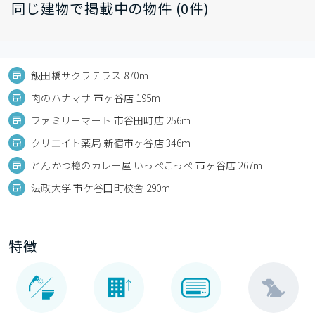
同じ建物で掲載中の物件 (0件)
飯田橋サクラテラス 870m
肉のハナマサ 市ヶ谷店 195m
ファミリーマート 市谷田町店 256m
クリエイト薬局 新宿市ヶ谷店 346m
とんかつ檍のカレー屋 いっぺこっぺ 市ヶ谷店 267m
法政大学 市ケ谷田町校舎 290m
特徴