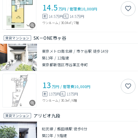
14.5
万円
/
管理費
10,000円
14.5万円
14.5万円
敷
礼
ワンルーム
/
30.04㎡
/
7階
SK－ONE市ヶ谷
賃貸マンション
東京メトロ南北線 / 市ケ谷駅 徒歩14分
築13年
/
12階建
東京都新宿区市谷薬王寺町
13
万円
/
管理費
10,000円
13万円
13万円
敷
礼
ワンルーム
/
30.3㎡
/
6階
アリビオ九段
賃貸マンション
総武線 / 飯田橋駅 徒歩6分
築22年
/
9階建