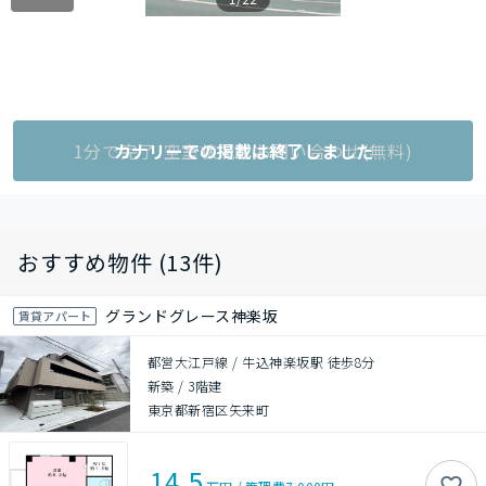
1分で完了!空室状況をお問い合わせ(無料)
カナリーでの掲載は終了しました
おすすめ物件 (13件)
グランドグレース神楽坂
賃貸アパート
都営大江戸線 / 牛込神楽坂駅 徒歩8分
新築
/
3階建
東京都新宿区矢来町
14.5