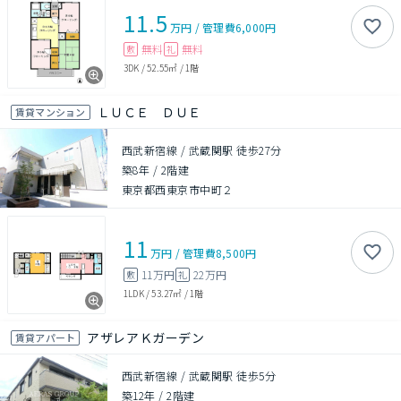
11.5
万円
/
管理費
6,000円
無料
無料
敷
礼
3DK
/
52.55㎡
/
1階
ＬＵＣＥ ＤＵＥ
賃貸マンション
西武新宿線 / 武蔵関駅 徒歩27分
築8年
/
2階建
東京都西東京市中町２
11
万円
/
管理費
8,500円
11万円
22万円
敷
礼
1LDK
/
53.27㎡
/
1階
アザレアＫガーデン
賃貸アパート
西武新宿線 / 武蔵関駅 徒歩5分
築12年
/
2階建