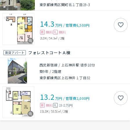
東京都練馬区関町北１丁目19-3
14.3
万円
/
管理費
6,500円
無料
無料
敷
礼
2LDK
/
54.3㎡
/
2階
フォレストコートＡ棟
賃貸アパート
西武新宿線 / 上石神井駅 徒歩10分
築9年
/
2階建
東京都練馬区上石神井１丁目32
13.2
万円
/
管理費
2,000円
無料
19.8万円
敷
礼
1SLDK
/
53.51㎡
/
2階