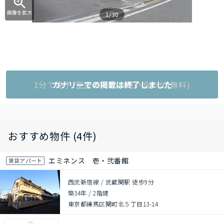
画像を拡大
1/30
1分で完了!空室状況をお問い合わせ(無料)
カナリーでの掲載は終了しました
おすすめ物件 (4件)
エミネンス 壱・弐番館
賃貸アパート
西武新宿線 / 武蔵関駅 徒歩9分
築34年
/
2階建
東京都練馬区関町北５丁目13-14