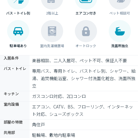
バス・トイレ別
2階以上
エアコン付き
ペット相談可
駐車場あり
室内洗濯機置場
オートロック
洗面所独立
入居条件
楽器相談、二人入居可、ペット不可、保証人不要
バス・トイレ
専用バス、専用トイレ、バストイレ別、シャワー、給
湯、追焚機能浴室、シャワー付洗面化粧台、洗面所独
立
キッチン
ガスコンロ対応、2口コンロ
室内設備
エアコン、CATV、BS、フローリング、インターネッ
ト対応、シューズボックス
部屋の特徴
角住戸
共用部
駐輪場、敷地内駐車場