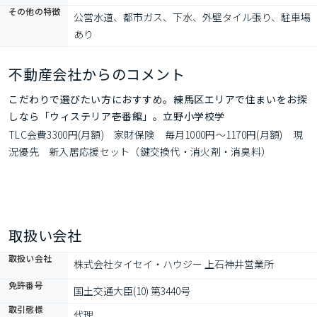
その他の特徴
公営水道、都市ガス、下水、外壁タイル張り、駐車場
あり
不動産会社からのコメント
こだわりで選びたい方におすすめ。練馬区エリアで住まいをお探
しなら「ウィステリア壱番館」。立野小学校学
TLC会費3300円(月額)　家財保険　毎月1000円～1170円(月額)　現
況優先　新入居応援セット（鍵交換代・消火剤・消臭料）
取扱い会社
取扱い会社
株式会社タイセイ・ハウジー 上石神井営業所
免許番号
国土交通大臣(10) 第3440号
取引態様
代理