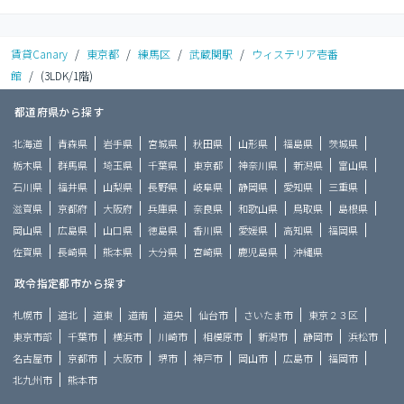
賃貸Canary
/
東京都
/
練馬区
/
武蔵関駅
/
ウィステリア壱番
館
/
(3LDK/1階)
都道府県から探す
北海道
青森県
岩手県
宮城県
秋田県
山形県
福島県
茨城県
栃木県
群馬県
埼玉県
千葉県
東京都
神奈川県
新潟県
富山県
石川県
福井県
山梨県
長野県
岐阜県
静岡県
愛知県
三重県
滋賀県
京都府
大阪府
兵庫県
奈良県
和歌山県
鳥取県
島根県
岡山県
広島県
山口県
徳島県
香川県
愛媛県
高知県
福岡県
佐賀県
長崎県
熊本県
大分県
宮崎県
鹿児島県
沖縄県
政令指定都市から探す
札幌市
道北
道東
道南
道央
仙台市
さいたま市
東京２３区
東京市部
千葉市
横浜市
川崎市
相模原市
新潟市
静岡市
浜松市
名古屋市
京都市
大阪市
堺市
神戸市
岡山市
広島市
福岡市
北九州市
熊本市