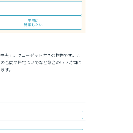
実際に
見学したい
留米中央」。クローゼット付きの物件です。こ
クの合間や帰宅ついでなど都合のいい時間に
ります。