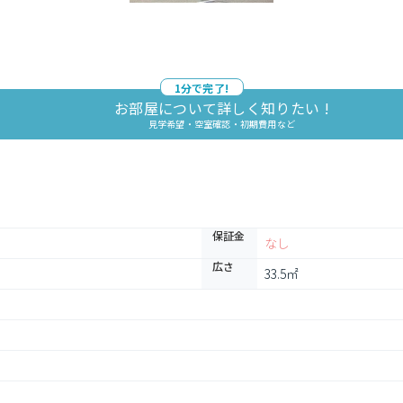
1分で完了!
お部屋について詳しく知りたい !
見学希望・空室確認・初期費用など
保証金
なし
広さ
33.5㎡