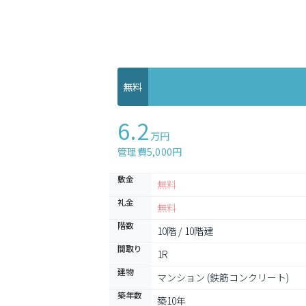
無料
6.2
万円
管理費5,000円
敷金
無料
礼金
無料
階数
10階 / 10階建
間取り
1R
建物
マンション (鉄筋コンクリート)
築年数
築10年