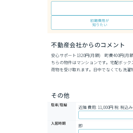
初期費用が
知りたい
不動産会社からのコメント
安心サポート1320円(月額)　町費400
ちらの物件はマンションです。宅配ボック
荷物を受け取れます。日中でなくても洗濯
その他
駐車/駐輪
近隣 費用: 11,000円 税: 税込み
入居時期
即