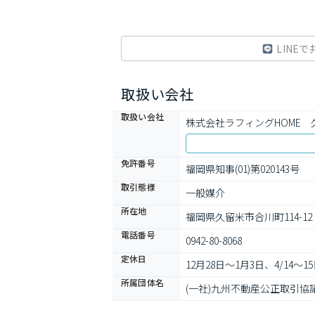
LINEで
取扱い会社
取扱い会社
株式会社ラフィングHOME　
免許番号
福岡県知事(01)第020143号
取引態様
一般媒介
所在地
福岡県久留米市合川町114-12
電話番号
0942-80-8068
定休日
12月28日〜1月3日、4/14〜1
所属団体名
(一社)九州不動産公正取引協