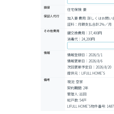
損保
住宅保険: 要
保証人代行
加入要 費用: 詳しくはお問
証料：月額支払合計2％／月　
その他費用
鍵交換費用：37,400円
消毒代：24,200円
情報
情報登録日：2026/5/1
情報更新日：2026/8/6
次回更新予定日：2026/8/20
提供元：LIFULL HOME'S
備考
現況: 空家

契約期間: 2年

管理人: 巡回

総戸数: 54戸

LIFULL HOME'S物件番号: 1487