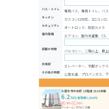
バス・トイレ
専用バス、専用トイレ、バス
キッチン
ガスコンロ対応、2口コンロ
セキュリティ
オートロック、防犯カメラ
室内設備
エアコン、室内洗濯置、CS
部屋の特徴
バルコニー、二階以上、最上
共用部
エレベーター、宅配ボックス
その他の特徴
公営水道、プロパンガス、下
久留米市中央町 10階建 2016年築
6.2
万円
/
管理費5,000円
無料
無料
敷
礼
ワンルーム / 33.5㎡ / 10階