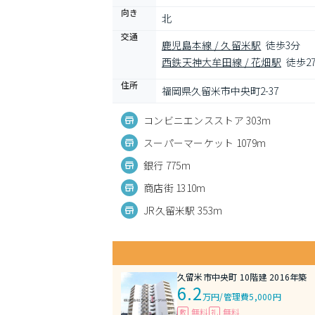
向き
北
交通
鹿児島本線 / 久留米駅
徒歩3分
西鉄天神大牟田線 / 花畑駅
徒歩2
住所
福岡県久留米市中央町2-37
コンビニエンスストア 303m
スーパーマーケット 1079m
銀行 775m
商店街 1310m
JR久留米駅 353m
久留米市中央町 10階建 2016年築
6.2
万円
/
管理費5,000円
無料
無料
敷
礼