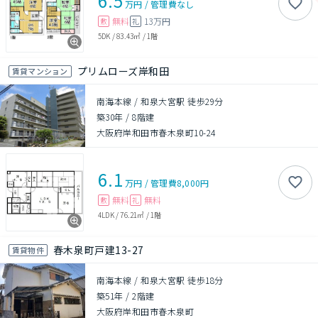
6.5
万円
/
管理費
なし
無料
13万円
敷
礼
5DK
/
83.43㎡
/
1階
プリムローズ岸和田
賃貸マンション
南海本線 / 和泉大宮駅 徒歩29分
築30年
/
8階建
大阪府岸和田市春木泉町10-24
6.1
万円
/
管理費
8,000円
無料
無料
敷
礼
4LDK
/
76.21㎡
/
1階
春木泉町戸建13-27
賃貸物件
南海本線 / 和泉大宮駅 徒歩18分
築51年
/
2階建
大阪府岸和田市春木泉町