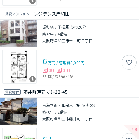
レジデンス岸和田
賃貸マンション
阪和線 / 下松駅 徒歩26分
築32年
/
4階建
大阪府岸和田市土生町７丁目
6
万円
/
管理費
8,000円
無料
無料
敷
礼
3SLDK
/
83.62㎡
/
4階
藤井町戸建て1-22-45
賃貸物件
南海本線 / 和泉大宮駅 徒歩6分
築40年
/
2階建
大阪府岸和田市藤井町１丁目