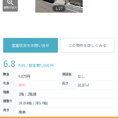
画像を拡大
1/27
空室状況をお問い合せ
この物件を詳しくみる
6.8
万円 / 管理費
5,000円
敷金
保証金
6.8万円
なし
礼金
広さ
無料
30.87㎡
階数
2階 / 2階建
間取り
1K (K4帖 / 洋9.7帖)
向き
南東