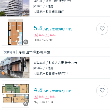
阪和線 / 久米田駅 徒歩32分
築30年
/
7階建
大阪府岸和田市三田町
5.8
万円
/
管理費
8,000円
無料
無料
敷
礼
3LDK
/
70㎡
/
5階
岸和田市岸野町戸建
賃貸物件
南海本線 / 和泉大宮駅 徒歩12分
築50年
/
2階建
大阪府岸和田市岸野町7-4
4.8
万円
/
管理費
2,000円
無料
無料
敷
礼
5K
/
68.85㎡
/
1階