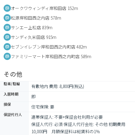
オークワウィンディ岸和田店 152m
松源岸和田西之内店 578m
サンエー上松店 839m
サンディ久米田店 915m
セブンイレブン岸和田西之内町店 482m
ファミリーマート岸和田西之内町店 589m
その他
駐車/駐輪
有敷地内 費用: 8,800円(税込)
入居時期
即
損保
住宅保険: 要
保証代行人
連帯保証人: 不要+保証会社利用が必要

保証人代行: 必須 保証人代行会社: その他 初期費用
10,000円　月額保証料は総賃料の1％