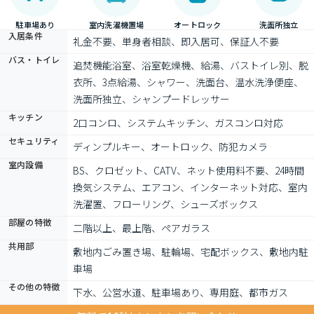
駐車場あり
室内洗濯機置場
オートロック
洗面所独立
入居条件
礼金不要、単身者相談、即入居可、保証人不要
バス・トイレ
追焚機能浴室、浴室乾燥機、給湯、バストイレ別、脱
衣所、3点給湯、シャワー、洗面台、温水洗浄便座、
洗面所独立、シャンプードレッサー
キッチン
2口コンロ、システムキッチン、ガスコンロ対応
セキュリティ
ディンプルキー、オートロック、防犯カメラ
室内設備
BS、クロゼット、CATV、ネット使用料不要、24時間
換気システム、エアコン、インターネット対応、室内
洗濯置、フローリング、シューズボックス
部屋の特徴
二階以上、最上階、ペアガラス
共用部
敷地内ごみ置き場、駐輪場、宅配ボックス、敷地内駐
車場
その他の特徴
下水、公営水道、駐車場あり、専用庭、都市ガス