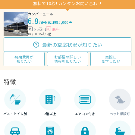
無料で10秒! カンタンお問い合わせ
カンパニュール
6.8
万円
/
管理費5,000円
6.8万円
無料
敷
礼
1K / 30.87㎡ / 2階
最新の空室状況が知りたい
初期費用が
お部屋の詳しい
実際に
知りたい
情報を知りたい
見学したい
特徴
バス・トイレ別
2階以上
エアコン付き
ペット相談可