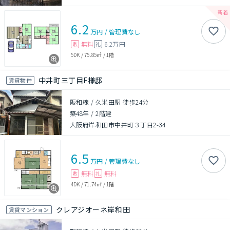
6.2
万円
/
管理費
なし
無料
6.2万円
敷
礼
5DK
/
75.85㎡
/
1階
中井町三丁目F様邸
賃貸物件
阪和線 / 久米田駅 徒歩24分
築48年
/
2階建
大阪府岸和田市中井町３丁目2-34
6.5
万円
/
管理費
なし
無料
無料
敷
礼
4DK
/
71.74㎡
/
1階
クレアジオーネ岸和田
賃貸マンション