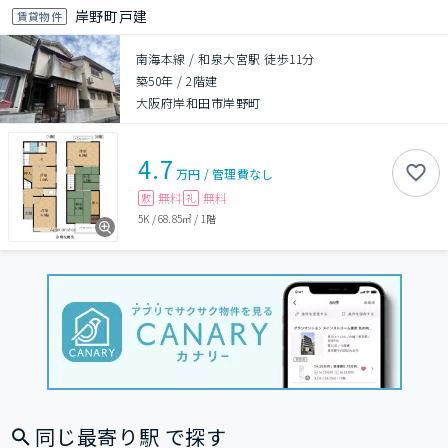
岸野町戸建
賃貸物件
南海本線 / 和泉大宮駅 徒歩11分
築50年
/
2階建
大阪府岸和田市岸野町
4.7
万円
/
管理費
なし
無料
無料
敷
礼
5K
/
68.85㎡
/
1階
同じ最寄り駅 で探す