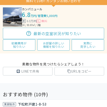
無料で10秒! カンタンお問い合わせ
カンパニュール
6.8
万円
/
管理費5,000円
6.8万円
無料
敷
礼
1K / 30.87㎡ / 2階
最新の空室状況が知りたい
初期費用が
お部屋の詳しい
実際に
知りたい
情報を知りたい
見学したい
素敵な物件を見つけたらシェアしよう！
LINEで共有
URLをコピー
おすすめ物件 (
10
件)
下松町戸建1-8-53
賃貸物件