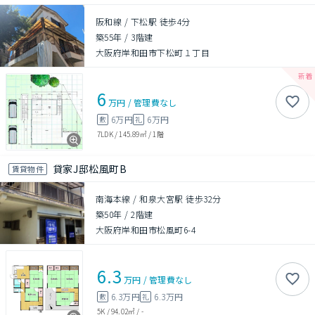
阪和線 / 下松駅 徒歩4分
築55年
/
3階建
大阪府岸和田市下松町１丁目
6
万円
/
管理費
なし
6万円
6万円
敷
礼
7LDK
/
145.89㎡
/
1階
貸家J邸松風町B
賃貸物件
南海本線 / 和泉大宮駅 徒歩32分
築50年
/
2階建
大阪府岸和田市松風町6-4
6.3
万円
/
管理費
なし
6.3万円
6.3万円
敷
礼
5K
/
94.02㎡
/
-