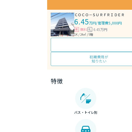
ＣＯＣＯ－ＳＵＲＦＲＩＤＥＲ
6.45
万円
/
管理費5,000円
無料
6.45万円
敷
礼
1K / 24㎡ / 9階
初期費用が
知りたい
特徴
バス・トイレ別