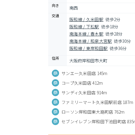
向き
南西
交通
阪和線 / 久米田駅
徒歩2分
阪和線 / 下松駅
徒歩18分
南海本線 / 春木駅
徒歩28分
南海本線 / 和泉大宮駅
徒歩30分
阪和線 / 東岸和田駅
徒歩36分
住所
大阪府岸和田市大町
サンエー久米田店 145m
コープ久米田店 412m
サンディ久米田店 914m
ファミリーマート久米田駅前店 187m
ローソン岸和田東大路町店 762m
セブンイレブン岸和田下池田町店 835