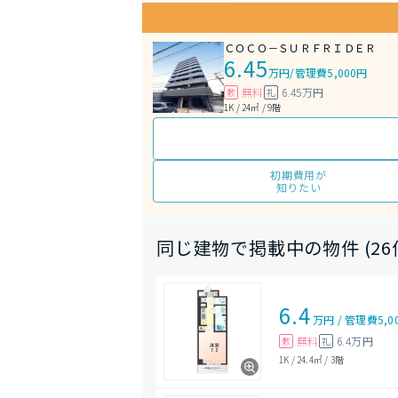
ＣＯＣＯ－ＳＵＲＦＲＩＤＥＲ
6.45
万円
/
管理費5,000円
無料
6.45万円
敷
礼
1K / 24㎡ / 9階
初期費用が
知りたい
同じ建物で掲載中の物件 (26
6.4
万円
/
管理費
5,0
無料
6.4万円
敷
礼
1K
/
24.4㎡
/
3階