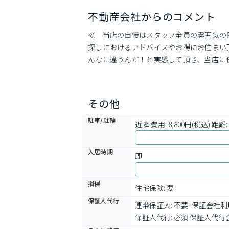
不動産会社からのコメント
≪　当店の自慢はスタッフ全員の雰囲気の
探しにおけるアドバイスやお得にお住まい
んなに違うんだ！と実感して頂き、当店に
その他
駐車/駐輪
近隣 費用: 8,800円(税込) 距離: 
入居時期
即
損保
住宅保険: 要
保証人代行
連帯保証人: 不要+保証会社利
保証人代行: 必須 保証人代行