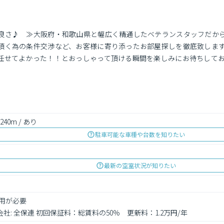
良さ♪　≫大阪府・和歌山県と幅広く精通したベテランスタッフだか
頂く為の条件交渉など、お客様に寄り添ったお部屋探しを徹底致しま
任せてよかった！！とおっしゃって頂ける瞬間を楽しみにお待ちして
240m / あり
駐車可能な車種や台数を知りたい
最新の空室状況が知りたい
用が必要

会社: 全保連 初回保証料：総賃料の50％　更新料：1.2万円/年