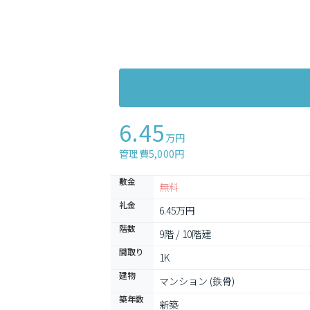
6.45
万円
管理費5,000円
敷金
無料
礼金
6.45万円
階数
9階 / 10階建
間取り
1K
建物
マンション (鉄骨)
築年数
新築