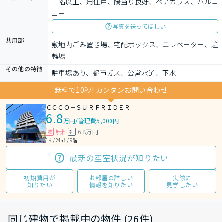
二階以上、角住戸、陽当り良好、ペアガラス、バルコ
ニー
写真を送ってほしい
共用部
敷地内ごみ置き場、宅配ボックス、エレベーター、駐
輪場
その他の特徴
駐車場あり、都市ガス、公営水道、下水
無料で10秒! カンタンお問い合わせ
ＣＯＣＯ－ＳＵＲＦＲＩＤＥＲ
6.8
万円
/
管理費5,000円
無料
6.8万円
敷
礼
1K / 24㎡ / 9階
最新の空室状況が知りたい
初期費用が
お部屋の詳しい
実際に
知りたい
情報を知りたい
見学したい
同じ建物で掲載中の物件 (26件)