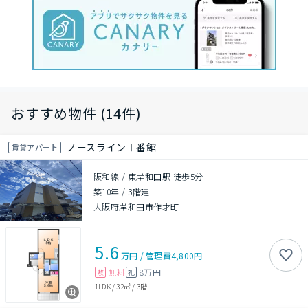
おすすめ物件 (14件)
ノースラインⅠ番館
賃貸アパート
阪和線 / 東岸和田駅 徒歩5分
築10年
/
3階建
大阪府岸和田市作才町
5.6
万円
/
管理費
4,800円
無料
8万円
敷
礼
1LDK
/
32㎡
/
3階