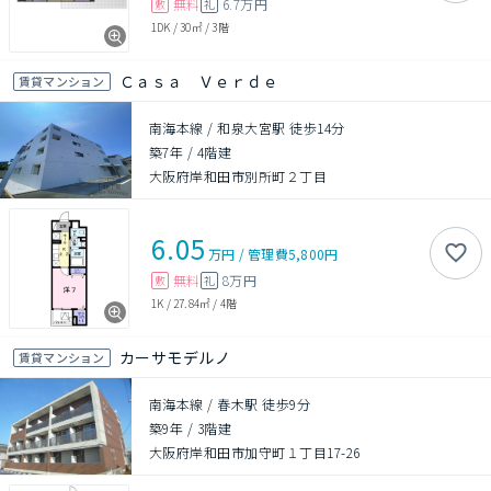
無料
6.7万円
敷
礼
1DK
/
30㎡
/
3階
Ｃａｓａ Ｖｅｒｄｅ
賃貸マンション
南海本線 / 和泉大宮駅 徒歩14分
築7年
/
4階建
大阪府岸和田市別所町２丁目
6.05
万円
/
管理費
5,800円
無料
8万円
敷
礼
1K
/
27.84㎡
/
4階
カーサモデルノ
賃貸マンション
南海本線 / 春木駅 徒歩9分
築9年
/
3階建
大阪府岸和田市加守町１丁目17-26