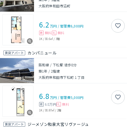
大阪府岸和田市沼町
6.2
万円
/
管理費
6,000円
無料
無料
敷
礼
1K
/
30.6㎡
/
3階
カンパニュール
賃貸アパート
阪和線 / 下松駅 徒歩8分
築1年
/
2階建
大阪府岸和田市下松町１丁目
6.8
万円
/
管理費
5,000円
6.8万円
無料
敷
礼
1K
/
30.87㎡
/
2階
ジーメゾン和泉大宮リヴァージュ
賃貸アパート