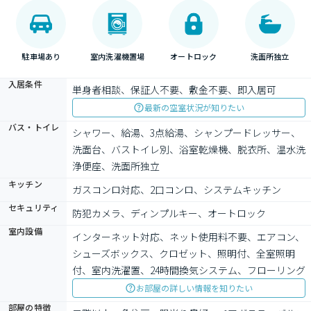
駐車場あり
室内洗濯機置場
オートロック
洗面所独立
入居条件
単身者相談、保証人不要、敷金不要、即入居可
最新の空室状況が知りたい
バス・トイレ
シャワー、給湯、3点給湯、シャンプードレッサー、
洗面台、バストイレ別、浴室乾燥機、脱衣所、温水洗
浄便座、洗面所独立
キッチン
ガスコンロ対応、2口コンロ、システムキッチン
セキュリティ
防犯カメラ、ディンプルキー、オートロック
室内設備
インターネット対応、ネット使用料不要、エアコン、
シューズボックス、クロゼット、照明付、全室照明
付、室内洗濯置、24時間換気システム、フローリング
お部屋の詳しい情報を知りたい
部屋の特徴