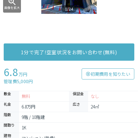
画像を拡大
1/24
1分で完了!空室状況をお問い合わせ(無料)
6.8
初期費用を知りたい
万円
管理費5,000円
敷金
保証金
無料
なし
礼金
広さ
6.8万円
24㎡
階数
9階 / 10階建
間取り
1K
建物