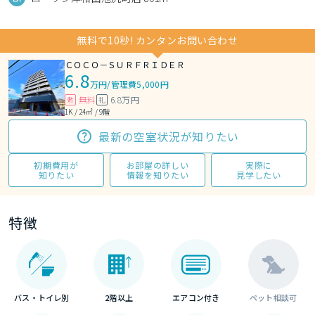
無料で10秒! カンタンお問い合わせ
ＣＯＣＯ－ＳＵＲＦＲＩＤＥＲ
6.8
万円
/
管理費5,000円
無料
6.8万円
敷
礼
1K / 24㎡ / 9階
最新の空室状況が知りたい
初期費用が
お部屋の詳しい
実際に
知りたい
情報を知りたい
見学したい
特徴
バス・トイレ別
2階以上
エアコン付き
ペット相談可