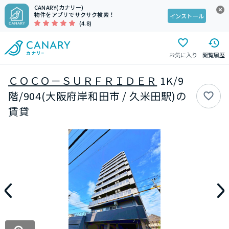
CANARY(カナリー)
物件をアプリでサクサク検索！
インストール
(4.8)
お気に入り
閲覧履歴
ＣＯＣＯ－ＳＵＲＦＲＩＤＥＲ
1K/9
階/904(大阪府岸和田市 / 久米田駅)の
賃貸