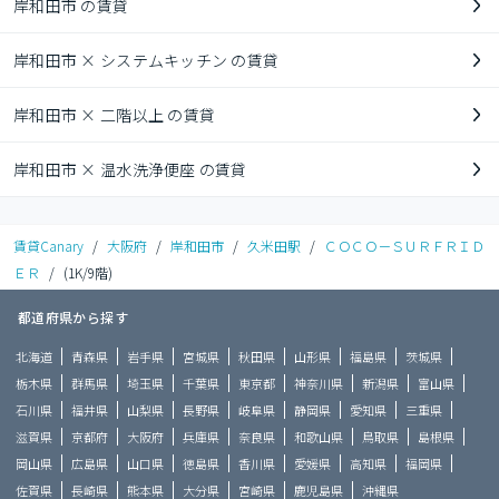
岸和田市 の賃貸
岸和田市 × システムキッチン の賃貸
岸和田市 × 二階以上 の賃貸
岸和田市 × 温水洗浄便座 の賃貸
賃貸Canary
/
大阪府
/
岸和田市
/
久米田駅
/
ＣＯＣＯ－ＳＵＲＦＲＩＤ
ＥＲ
/
(1K/9階)
都道府県から探す
北海道
青森県
岩手県
宮城県
秋田県
山形県
福島県
茨城県
栃木県
群馬県
埼玉県
千葉県
東京都
神奈川県
新潟県
富山県
石川県
福井県
山梨県
長野県
岐阜県
静岡県
愛知県
三重県
滋賀県
京都府
大阪府
兵庫県
奈良県
和歌山県
鳥取県
島根県
岡山県
広島県
山口県
徳島県
香川県
愛媛県
高知県
福岡県
佐賀県
長崎県
熊本県
大分県
宮崎県
鹿児島県
沖縄県