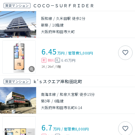
ＣＯＣＯ－ＳＵＲＦＲＩＤＥＲ
賃貸マンション
阪和線 / 久米田駅 徒歩2分
新築
/
10階建
大阪府岸和田市大町
6.45
万円
/
管理費
5,000円
無料
6.45万円
敷
礼
1K
/
24㎡
/
9階
ｋ’ｓスクエア岸和田北町
賃貸マンション
南海本線 / 和泉大宮駅 徒歩15分
築3年
/
6階建
大阪府岸和田市北町4-14
6.7
万円
/
管理費
8,000円