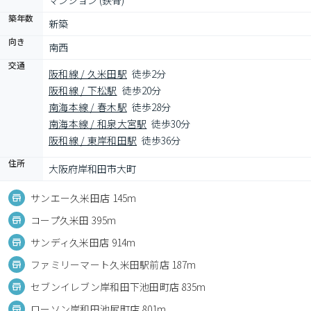
マンション (鉄骨)
築年数
新築
向き
南西
交通
阪和線 / 久米田駅
徒歩2分
阪和線 / 下松駅
徒歩20分
南海本線 / 春木駅
徒歩28分
南海本線 / 和泉大宮駅
徒歩30分
阪和線 / 東岸和田駅
徒歩36分
住所
大阪府岸和田市大町
サンエー久米田店 145m
コープ久米田 395m
サンディ久米田店 914m
ファミリーマート久米田駅前店 187m
セブンイレブン岸和田下池田町店 835m
ローソン岸和田池尻町店 801m