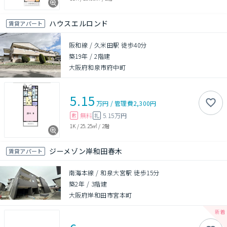
ハウスエルロンド
賃貸アパート
阪和線 / 久米田駅 徒歩40分
築19年
/
2階建
大阪府和泉市府中町
5.15
万円
/
管理費
2,300円
無料
5.15万円
敷
礼
1K
/
25.25㎡
/
2階
ジーメゾン岸和田春木
賃貸アパート
南海本線 / 和泉大宮駅 徒歩15分
築2年
/
3階建
大阪府岸和田市宮本町