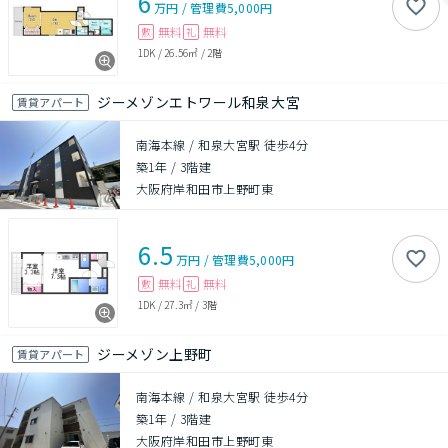
6
万円
/
管理費
5,000円
無料
無料
敷
礼
1DK
/
26.56㎡
/
2階
ジーメゾンエトワール和泉大宮
賃貸アパート
南海本線 / 和泉大宮駅 徒歩4分
築1年
/
3階建
大阪府岸和田市上野町東
6.5
万円
/
管理費
5,000円
無料
無料
敷
礼
1DK
/
27.3㎡
/
3階
ジーメゾン上野町
賃貸アパート
南海本線 / 和泉大宮駅 徒歩4分
築1年
/
3階建
大阪府岸和田市上野町東