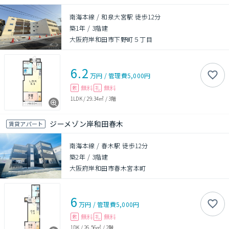
南海本線 / 和泉大宮駅 徒歩12分
築1年
/
3階建
大阪府岸和田市下野町５丁目
6.2
万円
/
管理費
5,000円
無料
無料
敷
礼
1LDK
/
29.34㎡
/
3階
ジーメゾン岸和田春木
賃貸アパート
南海本線 / 春木駅 徒歩12分
築2年
/
3階建
大阪府岸和田市春木宮本町
6
万円
/
管理費
5,000円
無料
無料
敷
礼
1DK
/
26.56㎡
/
2階