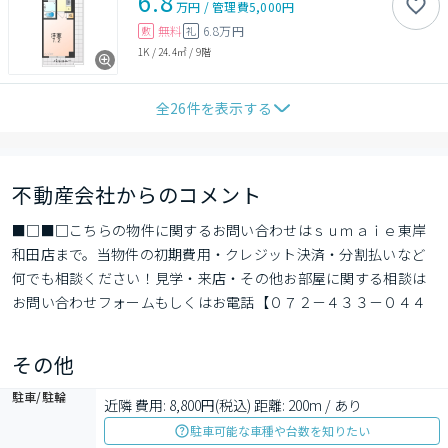
6.8
万円
/
管理費
5,000円
無料
6.8万円
敷
礼
1K
/
24.4㎡
/
9階
全
26
件を表示する
不動産会社からのコメント
■□■□こちらの物件に関するお問い合わせはｓｕｍａｉｅ東岸
和田店まで。当物件の初期費用・クレジット決済・分割払いなど
何でも相談ください！見学・来店・その他お部屋に関する相談は
お問い合わせフォームもしくはお電話【０７２－４３３－０４４
４】までお気軽にお問い合わせください■□■□
その他
駐車/駐輪
近隣 費用: 8,800円(税込) 距離: 200m / あり
駐車可能な車種や台数を知りたい