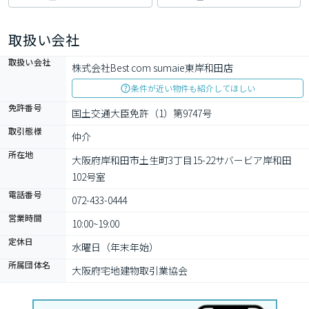
取扱い会社
取扱い会社
株式会社Best com sumaie東岸和田店
条件が近い物件も紹介してほしい
免許番号
国土交通大臣免許（1）第9747号
取引態様
仲介
所在地
大阪府岸和田市土生町3丁目15-22サバービア岸和田
102号室
電話番号
072-433-0444
営業時間
10:00~19:00
定休日
水曜日（年末年始）
所属団体名
大阪府宅地建物取引業協会