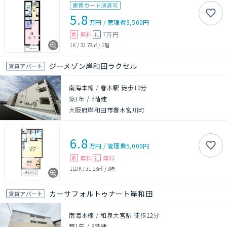
家賃カード決済可
5.8
万円
/
管理費
3,500円
無料
7万円
敷
礼
1K
/
32.78㎡
/
2階
ジーメゾン岸和田ラクセル
賃貸アパート
南海本線 / 春木駅 徒歩10分
築1年
/
3階建
大阪府岸和田市春木宮川町
6.8
万円
/
管理費
5,000円
無料
無料
敷
礼
1LDK
/
31.23㎡
/
3階
カーサフォルトゥナート岸和田
賃貸アパート
南海本線 / 和泉大宮駅 徒歩12分
築1年
/
3階建