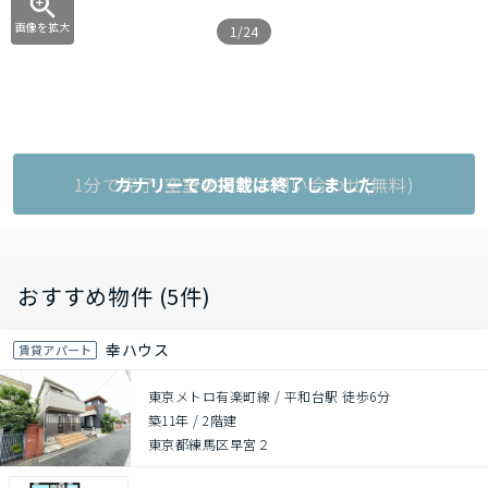
画像を拡大
1/24
1分で完了!空室状況をお問い合わせ(無料)
カナリーでの掲載は終了しました
おすすめ物件 (5件)
幸ハウス
賃貸アパート
東京メトロ有楽町線 / 平和台駅 徒歩6分
築11年
/
2階建
東京都練馬区早宮２