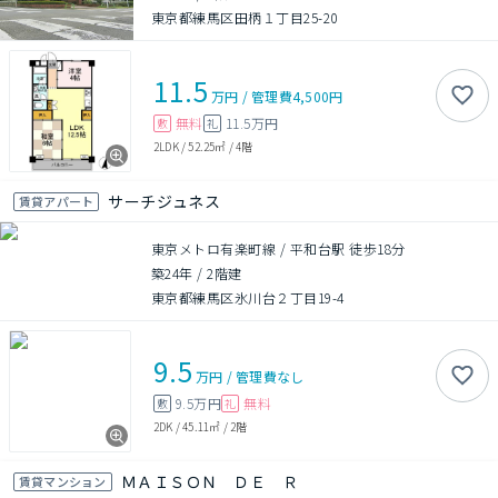
東京都練馬区田柄１丁目25-20
11.5
万円
/
管理費
4,500円
無料
11.5万円
敷
礼
2LDK
/
52.25㎡
/
4階
サーチジュネス
賃貸アパート
東京メトロ有楽町線 / 平和台駅 徒歩18分
築24年
/
2階建
東京都練馬区氷川台２丁目19-4
9.5
万円
/
管理費
なし
9.5万円
無料
敷
礼
2DK
/
45.11㎡
/
2階
ＭＡＩＳＯＮ ＤＥ Ｒ
賃貸マンション