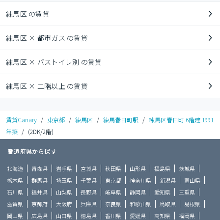
練馬区 の賃貸
練馬区 × 都市ガス の賃貸
練馬区 × バストイレ別 の賃貸
練馬区 × 二階以上 の賃貸
賃貸Canary
/
東京都
/
練馬区
/
練馬春日町駅
/
練馬区春日町 6階建 1991
年築
/
(2DK/2階)
都道府県から探す
北海道
青森県
岩手県
宮城県
秋田県
山形県
福島県
茨城県
栃木県
群馬県
埼玉県
千葉県
東京都
神奈川県
新潟県
富山県
石川県
福井県
山梨県
長野県
岐阜県
静岡県
愛知県
三重県
滋賀県
京都府
大阪府
兵庫県
奈良県
和歌山県
鳥取県
島根県
岡山県
広島県
山口県
徳島県
香川県
愛媛県
高知県
福岡県