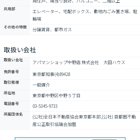
角住戸、陽当り良好、バルコニー、二階以上
共用部
エレベーター、宅配ボックス、敷地内ごみ置き場、駐
輪場
その他の特徴
分譲賃貸、都市ガス
取扱い会社
取扱い会社
アパマンショップ中野店 株式会社　大田ハウス
免許番号
東京都知事(4)89428
取引態様
一般媒介
所在地
東京都中野区中野５丁目
電話番号
03-5345-9733
所属団体名
(公社)全日本不動産協会東京都本部,(公社) 首都圏不動
産公正取引協議会加盟