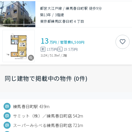
都営大江戸線 / 練馬春日町駅 徒歩9分
築13年
/
3階建
東京都練馬区春日町４丁目
13
万円
/
管理費
6,500円
13万円
19.5万円
敷
礼
1LDK
/
51.39㎡
/
2階
同じ建物で掲載中の物件 (0件)
練馬春日町駅 439m
サミット（株）／練馬春日町店 542m
スーパーみらべる練馬春日町店 721m