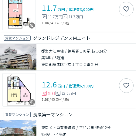
11.7
万円
/
管理費
3,000円
11.7万円
11.7万円
敷
礼
1LDK
/
41.04㎡
/
2階
グランドレジデンスＭエイト
賃貸マンション
都営大江戸線 / 練馬春日町駅 徒歩24分
築3年
/
5階建
東京都練馬区谷原１丁目２番２号
12.6
万円
/
管理費
6,900円
無料
12.6万円
敷
礼
1LDK
/
45.55㎡
/
3階
長瀬第一マンション
賃貸マンション
東京メトロ有楽町線 / 平和台駅 徒歩12分
築46年
/
4階建