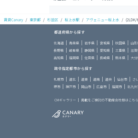
賃貸Canary
/
東京都
/
杉並区
/
桜上水駅
/
アヴェニュー桜上水
/
(2LDK/
都道府県から探す
北海道
青森県
岩手県
宮城県
秋田県
山形
長野県
岐阜県
静岡県
愛知県
三重県
滋賀
高知県
福岡県
佐賀県
長崎県
熊本県
大分
政令指定都市から探す
札幌市
道北
道東
道南
道央
仙台市
さ
堺市
神戸市
岡山市
広島市
福岡市
北九州
CMギャラリー
掲載をご検討の不動産会社様はこち