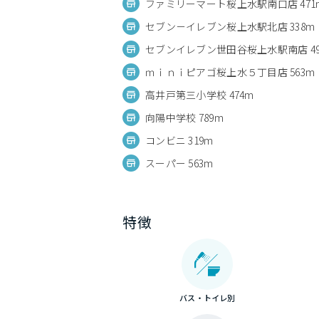
ファミリーマート桜上水駅南口店 471
セブン－イレブン桜上水駅北店 338m
セブンイレブン世田谷桜上水駅南店 49
ｍｉｎｉピアゴ桜上水５丁目店 563m
高井戸第三小学校 474m
向陽中学校 789m
コンビニ 319m
スーパー 563m
特徴
バス・トイレ別