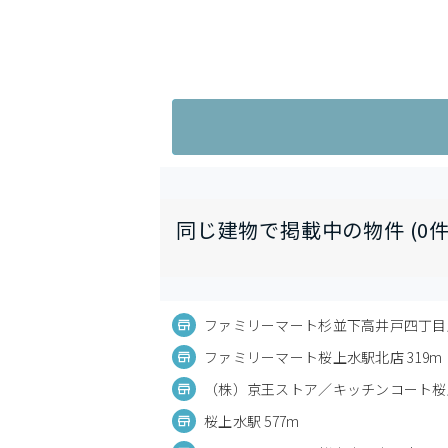
同じ建物で掲載中の物件 (0件
ファミリーマート杉並下高井戸四丁目店
ファミリーマート桜上水駅北店 319m
（株）京王ストア／キッチンコート桜上
桜上水駅 577m