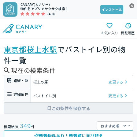
CANARY(カナリー)
物件をアプリでサクサク検索！
インストール
(4.8)
お気に入り
閲覧履歴
東京都
桜上水駅
でバストイレ別の物
件一覧
現在の検索条件
路線・駅
桜上水駅
変更する
詳細条件
バストイレ別
変更する
この条件を保存する
349
検索結果
件
新着物件あり！新着順に並び替え