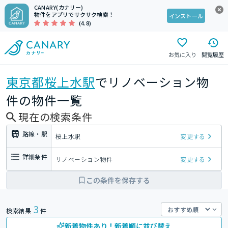
CANARY(カナリー)
物件をアプリでサクサク検索！
インストール
(4.8)
お気に入り
閲覧履歴
東京都
桜上水駅
でリノベーション物
件の物件一覧
現在の検索条件
路線・駅
桜上水駅
変更する
詳細条件
リノベーション物件
変更する
この条件を保存する
3
検索結果
件
新着物件あり！新着順に並び替え