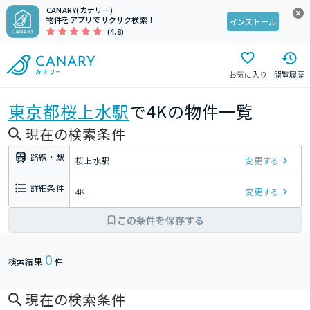
CANARY(カナリー)
物件をアプリでサクサク検索！
インストール
(4.8)
お気に入り
閲覧履歴
東京都
桜上水駅
で4Kの物件一覧
現在の検索条件
路線・駅
桜上水駅
変更する
詳細条件
4K
変更する
この条件を保存する
0
検索結果
件
現在の検索条件