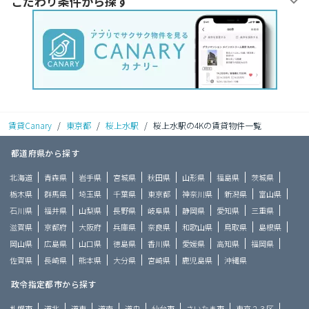
こだわり条件から探す
賃貸Canary
/
東京都
/
桜上水駅
/
桜上水駅の4Kの賃貸物件一覧
都道府県から探す
北海道
青森県
岩手県
宮城県
秋田県
山形県
福島県
茨城県
栃木県
群馬県
埼玉県
千葉県
東京都
神奈川県
新潟県
富山県
石川県
福井県
山梨県
長野県
岐阜県
静岡県
愛知県
三重県
滋賀県
京都府
大阪府
兵庫県
奈良県
和歌山県
鳥取県
島根県
岡山県
広島県
山口県
徳島県
香川県
愛媛県
高知県
福岡県
佐賀県
長崎県
熊本県
大分県
宮崎県
鹿児島県
沖縄県
政令指定都市から探す
札幌市
道北
道東
道南
道央
仙台市
さいたま市
東京２３区