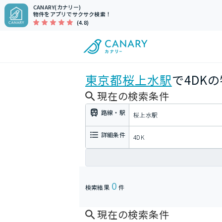
CANARY(カナリー)
物件をアプリでサクサク検索！
(4.8)
東京都
桜上水駅
で4DK
現在の検索条件
路線・駅
桜上水駅
詳細条件
4DK
0
検索結果
件
現在の検索条件