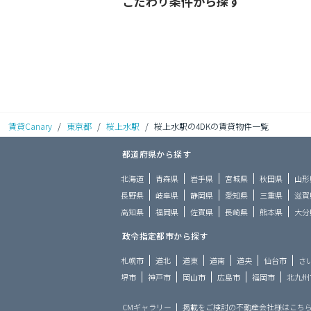
こだわり条件から探す
賃貸Canary
/
東京都
/
桜上水駅
/
桜上水駅の4DKの賃貸物件一覧
都道府県から探す
北海道
青森県
岩手県
宮城県
秋田県
山形
長野県
岐阜県
静岡県
愛知県
三重県
滋賀
高知県
福岡県
佐賀県
長崎県
熊本県
大分
政令指定都市から探す
札幌市
道北
道東
道南
道央
仙台市
さ
堺市
神戸市
岡山市
広島市
福岡市
北九州
CMギャラリー
掲載をご検討の不動産会社様はこち