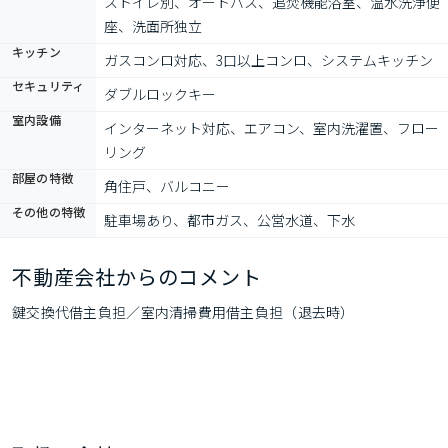
ストイレ別、オートバス、追焚機能浴室、温水洗浄便
座、洗面所独立
キッチン
ガスコンロ対応、3口以上コンロ、システムキッチン
セキュリティ
ダブルロックキー
室内設備
インターネット対応、エアコン、室内洗濯置、フロー
リング
部屋の特徴
角住戸、バルコニー
その他の特徴
駐車場あり、都市ガス、公営水道、下水
不動産会社からのコメント
鍵交換代借主負担／室内清掃費用借主負担（退去時）