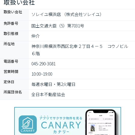
取扱い会社
取扱い会社
ソレイユ横浜店 （株式会社ソレイユ）
免許番号
国土交通大臣（5）第7031号
取引態様
仲介
所在地
神奈川県横浜市西区北幸２丁目４－５　コウノビル　
６階
電話番号
045-290-3081
営業時間
10:00~19:00
定休日
毎週水曜日・第2火曜日
所属団体名
全日本不動産協会