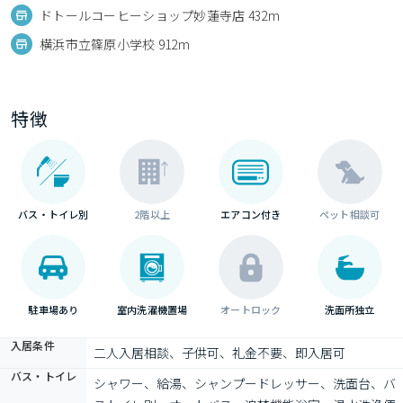
ドトールコーヒーショップ妙蓮寺店 432m
横浜市立篠原小学校 912m
特徴
バス・トイレ別
2階以上
エアコン付き
ペット相談可
駐車場あり
室内洗濯機置場
オートロック
洗面所独立
入居条件
二人入居相談、子供可、礼金不要、即入居可
バス・トイレ
シャワー、給湯、シャンプードレッサー、洗面台、バ