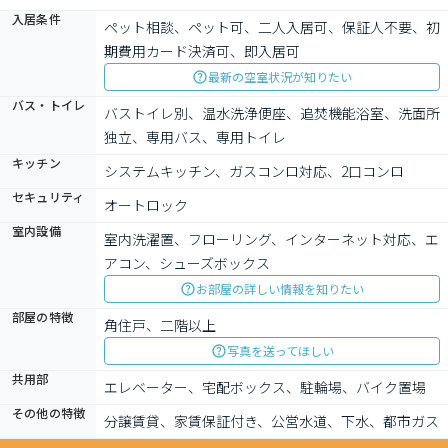
入居条件
ペット相談、ペット可、二人入居可、保証人不要、初
期費用カード決済可、即入居可
最新の空室状況が知りたい
バス・トイレ
バストイレ別、温水洗浄便座、追焚機能浴室、洗面所
独立、専用バス、専用トイレ
キッチン
システムキッチン、ガスコンロ対応、2口コンロ
セキュリティ
オートロック
室内設備
室内洗濯置、フローリング、インターネット対応、エ
アコン、シューズボックス
お部屋の詳しい情報を知りたい
部屋の特徴
角住戸、二階以上
写真を送ってほしい
共用部
エレベーター、宅配ボックス、駐輪場、バイク置場
その他の特徴
分譲賃貸、家賃保証付き、公営水道、下水、都市ガス