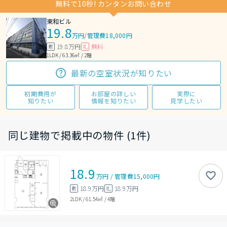
無料で10秒! カンタンお問い合わせ
東和ビル
19.8
万円
/
管理費18,000円
19.8万円
無料
敷
礼
1LDK / 63.36㎡ / 2階
最新の空室状況が知りたい
初期費用が
お部屋の詳しい
実際に
知りたい
情報を知りたい
見学したい
同じ建物で掲載中の物件 (1件)
18.9
万円
/
管理費
15,000円
18.9万円
18.9万円
敷
礼
2LDK
/
61.54㎡
/
4階