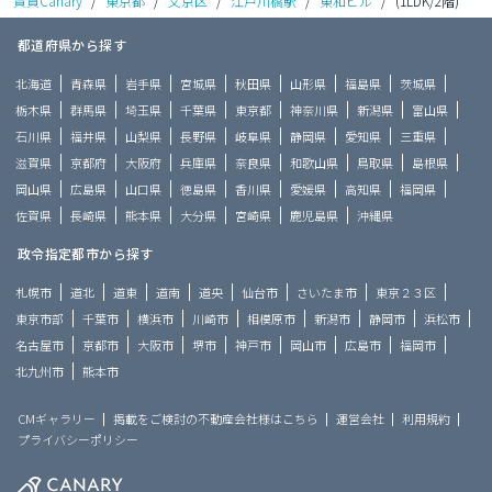
賃貸Canary
/
東京都
/
文京区
/
江戸川橋駅
/
東和ビル
/
(1LDK/2階)
都道府県から探す
北海道
青森県
岩手県
宮城県
秋田県
山形県
福島県
茨城県
栃木県
群馬県
埼玉県
千葉県
東京都
神奈川県
新潟県
富山県
石川県
福井県
山梨県
長野県
岐阜県
静岡県
愛知県
三重県
滋賀県
京都府
大阪府
兵庫県
奈良県
和歌山県
鳥取県
島根県
岡山県
広島県
山口県
徳島県
香川県
愛媛県
高知県
福岡県
佐賀県
長崎県
熊本県
大分県
宮崎県
鹿児島県
沖縄県
政令指定都市から探す
札幌市
道北
道東
道南
道央
仙台市
さいたま市
東京２３区
東京市部
千葉市
横浜市
川崎市
相模原市
新潟市
静岡市
浜松市
名古屋市
京都市
大阪市
堺市
神戸市
岡山市
広島市
福岡市
北九州市
熊本市
CMギャラリー
掲載をご検討の不動産会社様はこちら
運営会社
利用規約
プライバシーポリシー