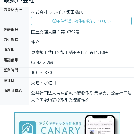
取扱い会社
株式会社 リライフ 飯田橋店
条件が近い物件も紹介してほしい
免許番号
国土交通大臣(1)第10792号
取引態様
仲介
所在地
東京都千代田区飯田橋4-9-10 細谷ビル3階
電話番号
03-4218-2691
営業時間
10:00~18:30
定休日
火曜・水曜日
所属団体名
公益社団法⼈東京都宅地建物取引業協会、公益社団法
⼈全国宅地建物取引業保証協会