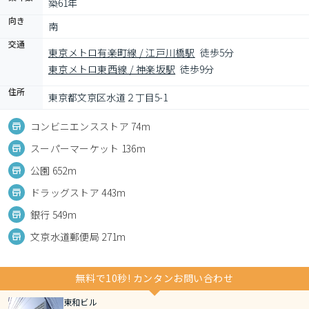
築61年
向き
南
交通
東京メトロ有楽町線 / 江戸川橋駅
徒歩5分
東京メトロ東西線 / 神楽坂駅
徒歩9分
住所
東京都文京区水道２丁目5-1
コンビニエンスストア 74m
スーパーマーケット 136m
公園 652m
ドラッグストア 443m
銀行 549m
文京水道郵便局 271m
無料で10秒! カンタンお問い合わせ
東和ビル