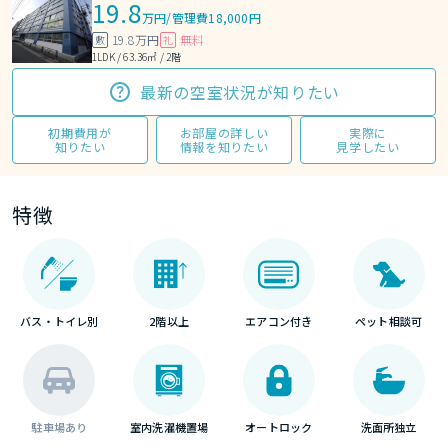
19.8
万円
/
管理費18,000円
19.8万円
無料
敷
礼
1LDK / 63.36㎡ / 2階
最新の空室状況が知りたい
初期費用が
お部屋の詳しい
実際に
知りたい
情報を知りたい
見学したい
特徴
バス・トイレ別
2階以上
エアコン付き
ペット相談可
駐車場あり
室内洗濯機置場
オートロック
洗面所独立