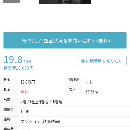
1分で完了!空室状況をお問い合わせ(無料)
19.8
初期費用を知りたい
万円
管理費18,000円
敷金
保証金
19.8万円
なし
礼金
広さ
無料
63.36㎡
階数
2階 / 地上7階地下1階建
間取り
1LDK
建物
マンション (鉄骨鉄筋)
築年数