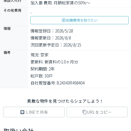
保証人代行
加入要 費用: 月額総家賃の50％～
その他費用
-
初期費用を知りたい
情報
情報登録日：2026/5/28
情報更新日：2026/8/8
次回更新予定日：2026/8/15
備考
現況: 空家

更新料: 新賃料の1.0ヶ月分

契約期間: 2年

総戸数: 30戸

自社管理番号: B24343R498404
素敵な物件を見つけたらシェアしよう！
LINEで共有
URLをコピー
取扱い会社