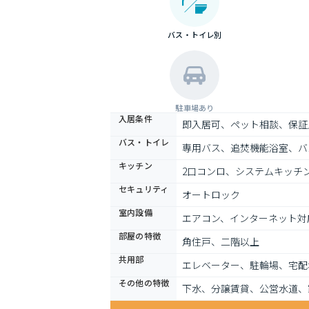
バス・トイレ別
駐車場あり
入居条件
即入居可、ペット相談、保証
バス・トイレ
専用バス、追焚機能浴室、バ
キッチン
2口コンロ、システムキッチ
セキュリティ
オートロック
室内設備
エアコン、インターネット対
部屋の特徴
角住戸、二階以上
共用部
エレベーター、駐輪場、宅配
その他の特徴
下水、分譲賃貸、公営水道、