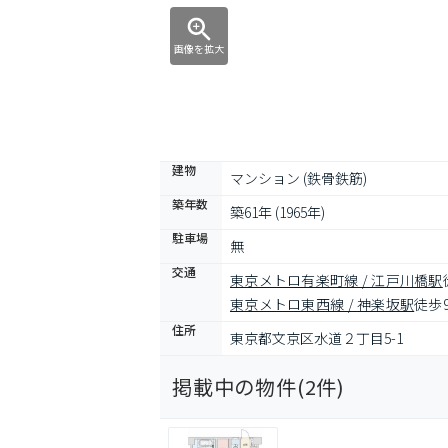
画像を拡大
建物
マンション (鉄骨鉄筋)
築年数
築61年 (1965年)
駐車場
無
交通
東京メトロ有楽町線 / 江戸川橋駅
東京メトロ東西線 / 神楽坂駅
徒歩
住所
東京都文京区水道２丁目5-1
掲載中の物件(
2
件)