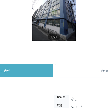
1/20
問い合せ
この物
保証金
なし
広さ
63.36㎡