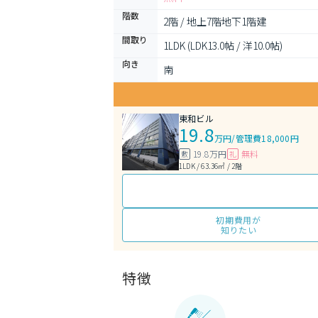
階数
2階 / 地上7階地下1階建
間取り
1LDK (LDK13.0帖 / 洋10.0帖)
向き
南
東和ビル
19.8
万円
/
管理費18,000円
19.8万円
無料
敷
礼
1LDK / 63.36㎡ / 2階
初期費用が
知りたい
特徴