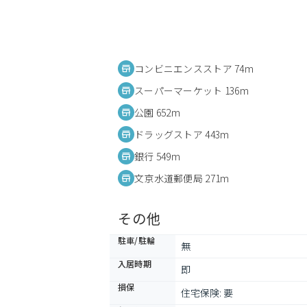
コンビニエンスストア 74m
スーパーマーケット 136m
公園 652m
ドラッグストア 443m
銀行 549m
文京水道郵便局 271m
その他
駐車/駐輪
無
入居時期
即
損保
住宅保険: 要