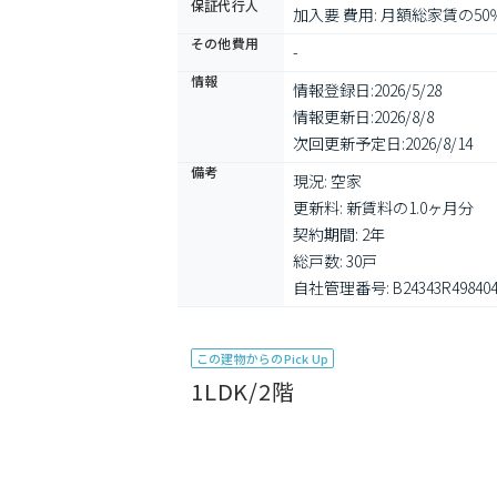
保証代行人
加入要 費用: 月額総家賃の50
その他費用
-
情報
情報登録日:
2026/5/28
情報更新日:
2026/8/8
次回更新予定日:
2026/8/14
備考
現況: 空家

更新料: 新賃料の1.0ヶ月分

契約期間: 2年

総戸数: 30戸

自社管理番号: B24343R49840
この建物からのPick Up
1LDK/2階