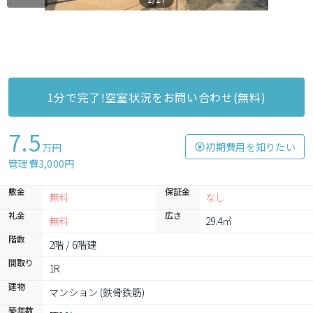
1分で完了!空室状況をお問い合わせ(無料)
7.5
初期費用を知りたい
万円
管理費3,000円
敷金
保証金
無料
なし
礼金
広さ
無料
29.4㎡
階数
2階 / 6階建
間取り
1R
建物
マンション (鉄骨鉄筋)
築年数