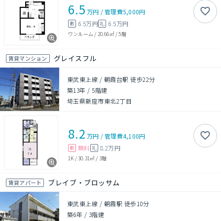
6.5
万円
/
管理費
5,000円
6.5万円
6.5万円
敷
礼
ワンルーム
/
20.66㎡
/
5階
グレイスフル
賃貸マンション
東武東上線 / 朝霞台駅 徒歩22分
築13年
/
5階建
埼玉県新座市東北2丁目
8.2
万円
/
管理費
4,100円
無料
8.2万円
敷
礼
1K
/
30.31㎡
/
3階
ブレイブ・ブロッサム
賃貸アパート
東武東上線 / 朝霞駅 徒歩10分
築6年
/
3階建