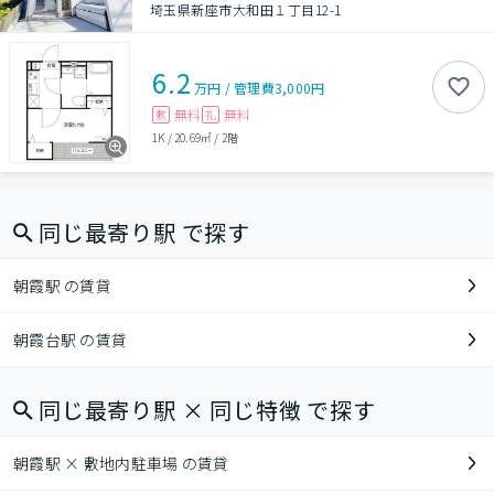
埼玉県新座市大和田１丁目12-1
6.2
万円
/
管理費
3,000円
無料
無料
敷
礼
1K
/
20.69㎡
/
2階
同じ最寄り駅 で探す
朝霞駅 の賃貸
朝霞台駅 の賃貸
同じ最寄り駅 × 同じ特徴 で探す
朝霞駅 × 敷地内駐車場 の賃貸