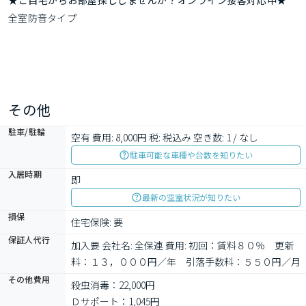
★ご自宅からお部屋探ししませんか？オンライン接客対応中★
全室防音タイプ
その他
駐車/駐輪
空有 費用: 8,000円 税: 税込み 空き数: 1 / なし
駐車可能な車種や台数を知りたい
入居時期
即
最新の空室状況が知りたい
損保
住宅保険: 要
保証人代行
加入要 会社名: 全保連 費用: 初回：賃料８０％　更新
料：１３，０００円／年　引落手数料：５５０円／月
その他費用
殺虫消毒：22,000円
Ｄサポート：1,045円