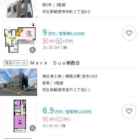
築5年
/
3階建
埼玉県朝霞市仲町２丁目6-8
9
万円
/
管理費
6,000円
無料
9万円
敷
礼
1K
/
28.12㎡
/
3階
Ｍａｒｋ Ｄｕｏ朝霞台
賃貸アパート
東武東上線 / 朝霞台駅 徒歩16分
新築
/
3階建
埼玉県朝霞市宮戸２丁目2-1
6.9
万円
/
管理費
5,000円
無料
無料
敷
礼
1K
/
20.7㎡
/
2階