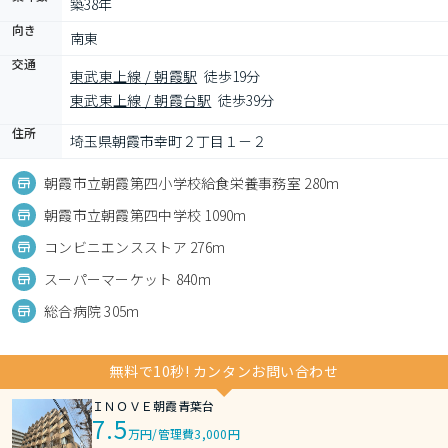
築38年
向き
南東
交通
東武東上線 / 朝霞駅
徒歩19分
東武東上線 / 朝霞台駅
徒歩39分
住所
埼玉県朝霞市幸町２丁目１－２
朝霞市立朝霞第四小学校給食栄養事務室 280m
朝霞市立朝霞第四中学校 1090m
コンビニエンスストア 276m
スーパーマーケット 840m
総合病院 305m
無料で10秒! カンタンお問い合わせ
ＩＮＯＶＥ朝霞青葉台
7.5
万円
/
管理費3,000円