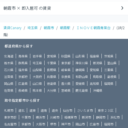
朝霞市 × 即入居可 の賃貸
賃貸Canary
/
埼玉県
/
朝霞市
/
朝霞駅
/
ＩＮＯＶＥ朝霞青葉台
/
(1R/2
階)
都道府県から探す
北海道
青森県
岩手県
宮城県
秋田県
山形県
福島県
茨城県
栃木県
群馬県
埼玉県
千葉県
東京都
神奈川県
新潟県
富山県
石川県
福井県
山梨県
長野県
岐阜県
静岡県
愛知県
三重県
滋賀県
京都府
大阪府
兵庫県
奈良県
和歌山県
鳥取県
島根県
岡山県
広島県
山口県
徳島県
香川県
愛媛県
高知県
福岡県
佐賀県
長崎県
熊本県
大分県
宮崎県
鹿児島県
沖縄県
政令指定都市から探す
札幌市
道北
道東
道南
道央
仙台市
さいたま市
東京２３区
東京市部
千葉市
横浜市
川崎市
相模原市
新潟市
静岡市
浜松市
名古屋市
京都市
大阪市
堺市
神戸市
岡山市
広島市
福岡市