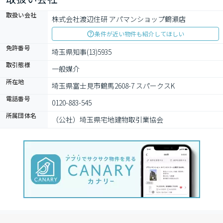
取扱い会社
株式会社渡辺住研 アパマンショップ鶴瀬店
条件が近い物件も紹介してほしい
免許番号
埼玉県知事(13)5935
取引態様
一般媒介
所在地
埼玉県富士見市鶴馬2608-7 スパークスK
電話番号
0120-883-545
所属団体名
（公社）埼玉県宅地建物取引業協会