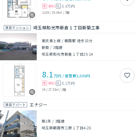
無料
8.4万円
敷
礼
1LDK
/
29.34㎡
/
3階
埼玉県和光市新倉１丁目新築工事
賃貸マンション
東武東上線 / 朝霞駅 徒歩18分
新築
/
3階建
埼玉県和光市新倉１丁目25-14
8.1
万円
/
管理費
3,000円
無料
8.1万円
敷
礼
1K
/
27.53㎡
/
2階
エナジー
賃貸アパート
築1年
/
3階建
埼玉県朝霞市三原１丁目4-28