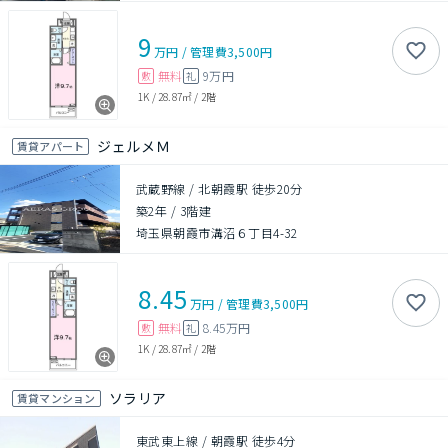
9
万円
/
管理費
3,500円
無料
9万円
敷
礼
1K
/
28.87㎡
/
2階
ジェルメＭ
賃貸アパート
武蔵野線 / 北朝霞駅 徒歩20分
築2年
/
3階建
埼玉県朝霞市溝沼６丁目4-32
8.45
万円
/
管理費
3,500円
無料
8.45万円
敷
礼
1K
/
28.87㎡
/
2階
ソラリア
賃貸マンション
東武東上線 / 朝霞駅 徒歩4分