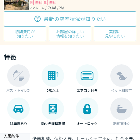
無料
無料
敷
礼
ワンルーム / 29.4㎡ / 2階
最新の空室状況が知りたい
初期費用が
お部屋の詳しい
実際に
知りたい
情報を知りたい
見学したい
特徴
バス・トイレ別
2階以上
エアコン付き
ペット相談可
駐車場あり
室内洗濯機置場
オートロック
洗面所独立
入居条件
楽器相談、保証人要、ルームシェア不可、礼金不要、