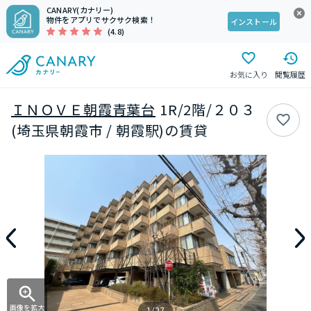
CANARY(カナリー)
物件をアプリでサクサク検索！
インストール
(4.8)
お気に入り
閲覧履歴
ＩＮＯＶＥ朝霞青葉台
1R/2階/２０３
(埼玉県朝霞市 / 朝霞駅)の賃貸
画像を拡大
1/27