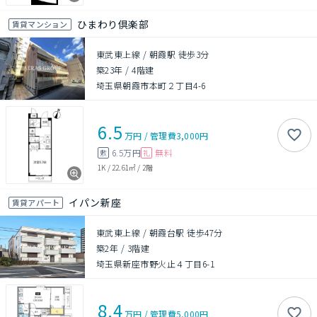
ひまわり倶楽部
賃貸マンション
東武東上線 / 朝霞駅 徒歩3分
築23年
/
4階建
埼玉県朝霞市本町２丁目4-6
6.5
万円
/
管理費
3,000円
6.5万円
無料
敷
礼
1K
/
22.61㎡
/
2階
イパン新座
賃貸アパート
東武東上線 / 朝霞台駅 徒歩47分
築2年
/
3階建
埼玉県新座市野火止４丁目6-1
8.4
万円
/
管理費
5,000円