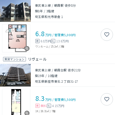
東武東上線 / 朝霞駅 徒歩8分
築8年
/
3階建
埼玉県和光市新倉１
6.8
万円
/
管理費
5,000円
6.8万円
13.6万円
敷
礼
ワンルーム
/
25.2㎡
/
3階
リヴェール
賃貸マンション
東武東上線 / 朝霞台駅 徒歩21分
築19年
/
10階建
埼玉県新座市東北２丁目31-17
8.3
万円
/
管理費
5,500円
無料
4.15万円
敷
礼
1K
/
28.31㎡
/
7階