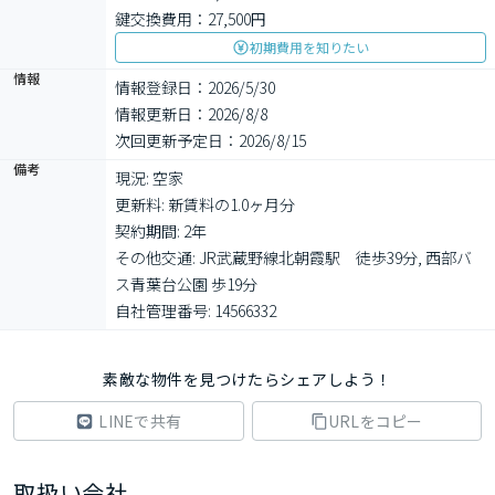
鍵交換費用：27,500円
初期費用を知りたい
情報
情報登録日：2026/5/30
情報更新日：2026/8/8
次回更新予定日：2026/8/15
備考
現況: 空家

更新料: 新賃料の1.0ヶ月分

契約期間: 2年

その他交通: JR武蔵野線北朝霞駅　徒歩39分, 西部バ
ス青葉台公園 歩19分

自社管理番号: 14566332
素敵な物件を見つけたらシェアしよう！
LINEで共有
URLをコピー
取扱い会社