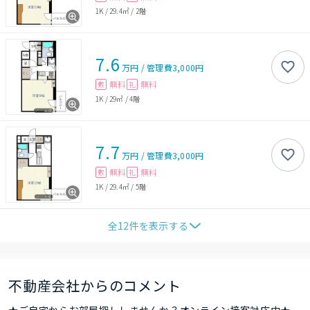
1K
/
29.4㎡
/
2階
7.6
万円
/
管理費
3,000円
無料
無料
敷
礼
1K
/
29㎡
/
4階
7.7
万円
/
管理費
3,000円
無料
無料
敷
礼
1K
/
29.4㎡
/
5階
全
12
件を表示する
不動産会社からのコメント