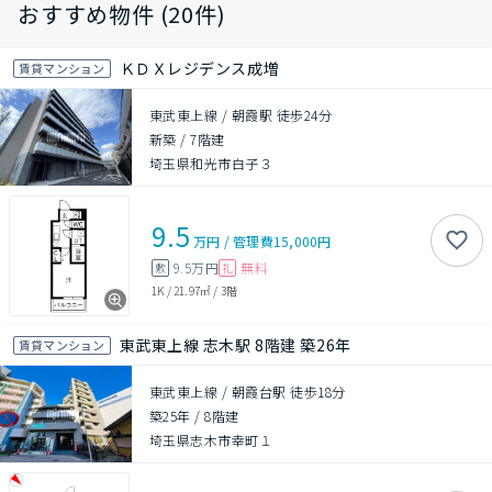
おすすめ物件 (20件)
ＫＤＸレジデンス成増
賃貸マンション
東武東上線 / 朝霞駅 徒歩24分
新築
/
7階建
埼玉県和光市白子３
9.5
万円
/
管理費
15,000円
9.5万円
無料
敷
礼
1K
/
21.97㎡
/
3階
東武東上線 志木駅 8階建 築26年
賃貸マンション
東武東上線 / 朝霞台駅 徒歩18分
築25年
/
8階建
埼玉県志木市幸町１