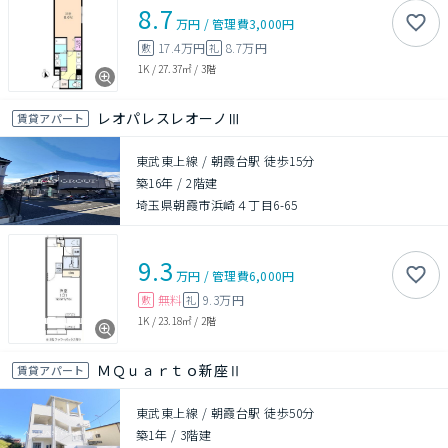
8.7
万円
/
管理費
3,000円
17.4万円
8.7万円
敷
礼
1K
/
27.37㎡
/
3階
レオパレスレオーノⅢ
賃貸アパート
東武東上線 / 朝霞台駅 徒歩15分
築16年
/
2階建
埼玉県朝霞市浜崎４丁目6-65
9.3
万円
/
管理費
6,000円
無料
9.3万円
敷
礼
1K
/
23.18㎡
/
2階
ＭＱｕａｒｔｏ新座Ⅱ
賃貸アパート
東武東上線 / 朝霞台駅 徒歩50分
築1年
/
3階建