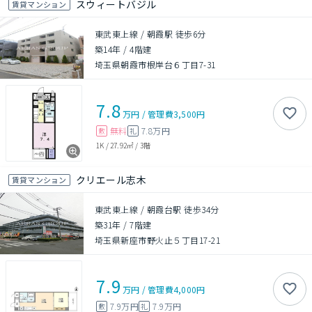
スウィートバジル
賃貸マンション
東武東上線 / 朝霞駅 徒歩6分
築14年
/
4階建
埼玉県朝霞市根岸台６丁目7-31
7.8
万円
/
管理費
3,500円
無料
7.8万円
敷
礼
1K
/
27.92㎡
/
3階
クリエール志木
賃貸マンション
東武東上線 / 朝霞台駅 徒歩34分
築31年
/
7階建
埼玉県新座市野火止５丁目17-21
7.9
万円
/
管理費
4,000円
7.9万円
7.9万円
敷
礼