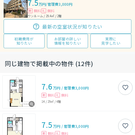
7.5
万円
/
管理費3,000円
無料
無料
敷
礼
ワンルーム / 29.4㎡ / 2階
最新の空室状況が知りたい
初期費用が
お部屋の詳しい
実際に
知りたい
情報を知りたい
見学したい
同じ建物で掲載中の物件 (12件)
7.6
万円
/
管理費
3,000円
無料
無料
敷
礼
1K
/
29㎡
/
4階
7.5
万円
/
管理費
3,000円
無料
無料
敷
礼