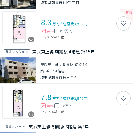
埼玉県朝霞市仲町1丁目
8.3
万円
/
管理費
3,500円
無料
8.3万円
敷
礼
1K
/
26.59㎡
/
3階
東武東上線 朝霞駅 4階建 築15年
賃貸マンション
東武東上線 / 朝霞駅 徒歩6分
築14年
/
4階建
埼玉県朝霞市根岸台６
7.8
万円
/
管理費
3,500円
無料
7.8万円
敷
礼
1K
/
27.92㎡
/
3階
東武東上線 朝霞駅 3階建 築9年
賃貸アパート