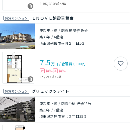
1LDK
/
30.08㎡
/
3階
ＩＮＯＶＥ朝霞青葉台
賃貸マンション
東武東上線 / 朝霞駅 徒歩19分
築38年
/
6階建
埼玉県朝霞市幸町２丁目1-2
7.5
万円
/
管理費
3,000円
無料
無料
敷
礼
1K
/
29.4㎡
/
2階
グリュックツアイト
賃貸マンション
東武東上線 / 朝霞台駅 徒歩19分
築23年
/
7階建
埼玉県新座市東北２丁目35-9