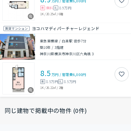
万円
/
管理費
6,000円
無料
8.9万円
敷
礼
1K
/
20.25㎡
/
6階
ヨコハマディパーチャーレジェンド
賃貸マンション
東急東横線 / 白楽駅 徒歩7分
築10年
/
3階建
神奈川県横浜市神奈川区六角橋３
8.5
万円
/
管理費
6,000円
8.5万円
8.5万円
敷
礼
1K
/
26.22㎡
/
2階
同じ建物で掲載中の物件 (0件)