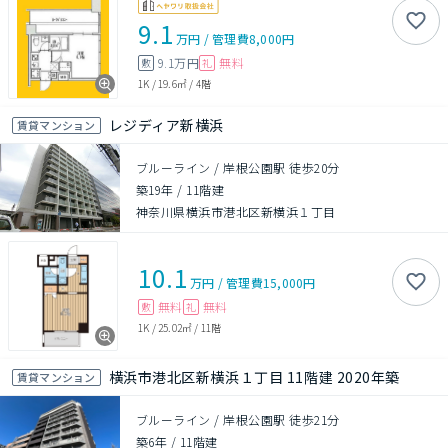
9.1
万円
/
管理費
8,000円
9.1万円
無料
敷
礼
1K
/
19.6㎡
/
4階
レジディア新横浜
賃貸マンション
ブルーライン / 岸根公園駅 徒歩20分
築19年
/
11階建
神奈川県横浜市港北区新横浜１丁目
10.1
万円
/
管理費
15,000円
無料
無料
敷
礼
1K
/
25.02㎡
/
11階
横浜市港北区新横浜１丁目 11階建 2020年築
賃貸マンション
ブルーライン / 岸根公園駅 徒歩21分
築6年
/
11階建