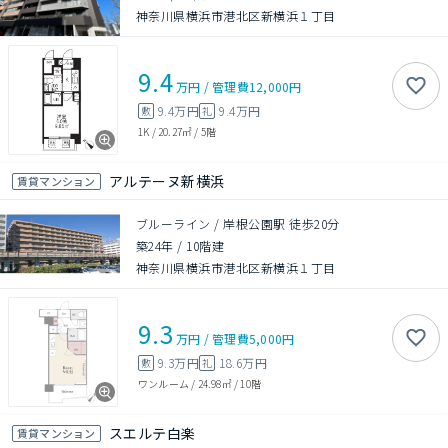
神奈川県横浜市港北区新横浜１丁目
9.4
万円
/
管理費
12,000円
9.4万円
9.4万円
敷
礼
1K
/
20.27㎡
/
5階
アルテーヌ新横浜
賃貸マンション
ブルーライン / 岸根公園駅 徒歩20分
築24年
/
10階建
神奈川県横浜市港北区新横浜１丁目
9.3
万円
/
管理費
5,000円
9.3万円
18.6万円
敷
礼
ワンルーム
/
24.98㎡
/
10階
スエルテ白楽
賃貸マンション