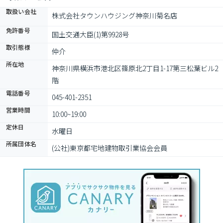
取扱い会社
株式会社タウンハウジング神奈川菊名店
免許番号
国土交通大臣(1)第9928号
取引態様
仲介
所在地
神奈川県横浜市港北区篠原北2丁目1-17第三松葉ビル2
階
電話番号
045-401-2351
営業時間
10:00~19:00
定休日
水曜日
所属団体名
(公社)東京都宅地建物取引業協会会員