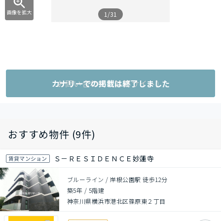
画像を拡大
1/31
カナリーでの掲載は終了しました
お問い合わせ（外部サイト）
おすすめ物件 (9件)
Ｓ－ＲＥＳＩＤＥＮＣＥ妙蓮寺
賃貸マンション
ブルーライン / 岸根公園駅 徒歩12分
築5年
/
5階建
神奈川県横浜市港北区篠原東２丁目