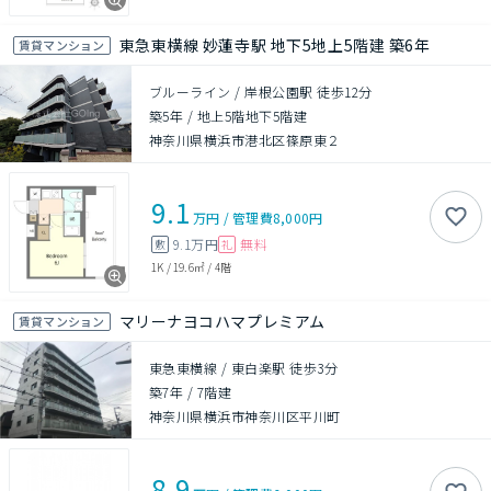
東急東横線 妙蓮寺駅 地下5地上5階建 築6年
賃貸マンション
ブルーライン / 岸根公園駅 徒歩12分
築5年
/
地上5階地下5階建
神奈川県横浜市港北区篠原東２
9.1
万円
/
管理費
8,000円
9.1万円
無料
敷
礼
1K
/
19.6㎡
/
4階
マリーナヨコハマプレミアム
賃貸マンション
東急東横線 / 東白楽駅 徒歩3分
築7年
/
7階建
神奈川県横浜市神奈川区平川町
8.9