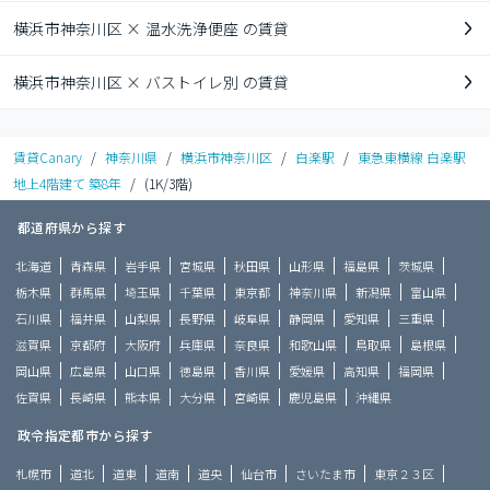
横浜市神奈川区 × 温水洗浄便座 の賃貸
横浜市神奈川区 × バストイレ別 の賃貸
賃貸Canary
/
神奈川県
/
横浜市神奈川区
/
白楽駅
/
東急東横線 白楽駅
地上4階建て 築8年
/
(1K/3階)
都道府県から探す
北海道
青森県
岩手県
宮城県
秋田県
山形県
福島県
茨城県
栃木県
群馬県
埼玉県
千葉県
東京都
神奈川県
新潟県
富山県
石川県
福井県
山梨県
長野県
岐阜県
静岡県
愛知県
三重県
滋賀県
京都府
大阪府
兵庫県
奈良県
和歌山県
鳥取県
島根県
岡山県
広島県
山口県
徳島県
香川県
愛媛県
高知県
福岡県
佐賀県
長崎県
熊本県
大分県
宮崎県
鹿児島県
沖縄県
政令指定都市から探す
札幌市
道北
道東
道南
道央
仙台市
さいたま市
東京２３区