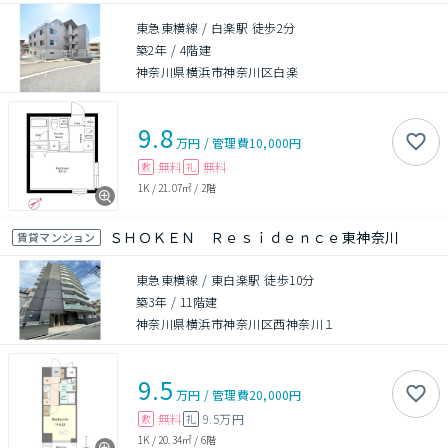
東急東横線 / 白楽駅 徒歩2分
築2年
/
4階建
神奈川県横浜市神奈川区白楽
9.8
万円
/
管理費
10,000円
無料
無料
敷
礼
1K
/
21.07㎡
/
2階
ＳＨＯＫＥＮ Ｒｅｓｉｄｅｎｃｅ東神奈川
賃貸マンション
東急東横線 / 東白楽駅 徒歩10分
築3年
/
11階建
神奈川県横浜市神奈川区西神奈川１
9.5
万円
/
管理費
20,000円
無料
9.5万円
敷
礼
1K
/
20.34㎡
/
6階