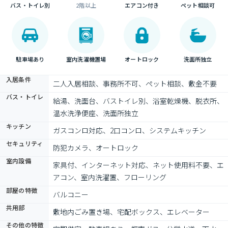
バス・トイレ別
2階以上
エアコン付き
ペット相談可
駐車場あり
室内洗濯機置場
オートロック
洗面所独立
入居条件
二人入居相談、事務所不可、ペット相談、敷金不要
バス・トイレ
給湯、洗面台、バストイレ別、浴室乾燥機、脱衣所、
温水洗浄便座、洗面所独立
キッチン
ガスコンロ対応、2口コンロ、システムキッチン
セキュリティ
防犯カメラ、オートロック
室内設備
家具付、インターネット対応、ネット使用料不要、エ
アコン、室内洗濯置、フローリング
部屋の特徴
バルコニー
共用部
敷地内ごみ置き場、宅配ボックス、エレベーター
その他の特徴