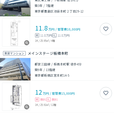
築3年
/
7階建
東京都豊島区池袋本町２丁目29-12
11.8
万円
/
管理費
10,000円
11.8万円
11.8万円
敷
礼
1K
/
25.95㎡
/
4階
メインステージ板橋本町
賃貸マンション
都営三田線 / 板橋本町駅 徒歩4分
築9年
/
13階建
東京都板橋区宮本町14-5
12
万円
/
管理費
15,000円
無料
無料
敷
礼
1K
/
25.92㎡
/
12階