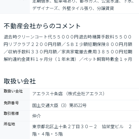
定期借家、駐車場あり、都市ガス、公営水道、下水、
デザイナーズ、外壁タイル張り、分譲賃貸
不動産会社からのコメント
退去時クリーンコート代５５０００円退去時精算手数料５５００
円リブクラブ２２００円月額／ＳＢＩ少額短期保険８００円月額
／収納手数料３３０円月額／家具家電撤去費用３８５００円短期
解約違約金賃料１ヶ月分（１年未満）／ペット飼育時敷金１ヶ月
追加／ペット飼育申請手数料２２０００円
取扱い会社
取扱い会社
アエラス十条店 （株式会社アエラス）
免許番号
国土交通大臣（3）第8522号
取引態様
仲介
所在地
東京都北区上十条２丁目３０－２　協栄堂ビル　２
階・４階・５階