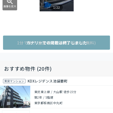
画像を拡大
1/22
1分で完了!空室状況をお問い合わせ(無料)
カナリーでの掲載は終了しました
おすすめ物件 (20件)
KDXレジデンス池袋要町
賃貸マンション
東武東上線 / 大山駅 徒歩15分
築2年
/
5階建
東京都板橋区中丸町