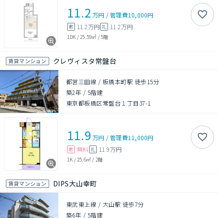
11.2
万円
/
管理費
10,000円
11.2万円
11.2万円
敷
礼
1DK
/
25.59㎡
/
5階
クレヴィスタ常盤台
賃貸マンション
都営三田線 / 板橋本町駅 徒歩15分
築2年
/
5階建
東京都板橋区常盤台１丁目37-1
11.9
万円
/
管理費
11,000円
無料
11.9万円
敷
礼
1K
/
25.6㎡
/
2階
DIPS大山幸町
賃貸マンション
東武東上線 / 大山駅 徒歩7分
築6年
/
5階建