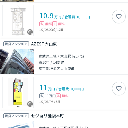
10.9
万円
/
管理費
10,000円
無料
無料
敷
礼
1K
/
26.22㎡
/
12階
AZEST大山東
賃貸マンション
東武東上線 / 大山駅 徒歩7分
築10年
/
14階建
東京都板橋区大山東町
11
万円
/
管理費
10,000円
11万円
無料
敷
礼
1K
/
25.7㎡
/
8階
セジョリ池袋本町
賃貸マンション
東武東上線 / 下板橋駅 徒歩8分