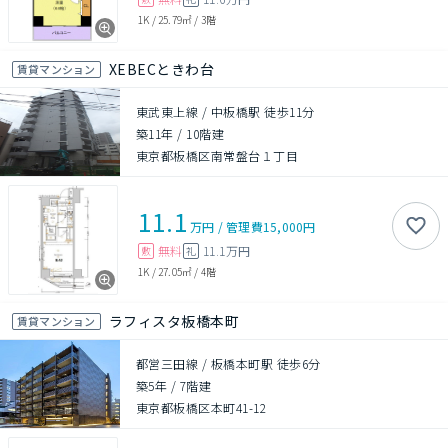
1K
/
25.79㎡
/
3階
XEBECときわ台
賃貸マンション
東武東上線 / 中板橋駅 徒歩11分
築11年
/
10階建
東京都板橋区南常盤台１丁目
11.1
万円
/
管理費
15,000円
無料
11.1万円
敷
礼
1K
/
27.05㎡
/
4階
ラフィスタ板橋本町
賃貸マンション
都営三田線 / 板橋本町駅 徒歩6分
築5年
/
7階建
東京都板橋区本町41-12