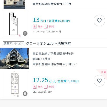
東京都板橋区南常盤台１丁目
13
万円
/
管理費
15,000円
無料
無料
敷
礼
ワンルーム
/
35.19㎡
/
4階
グローリオシェルト池袋本町
賃貸マンション
東武東上線 / 下板橋駅 徒歩6分
築5年
/
4階建
東京都豊島区池袋本町４丁目25-3
12.25
万円
/
管理費
15,000円
無料
無料
敷
礼
2K
/
25.35㎡
/
3階