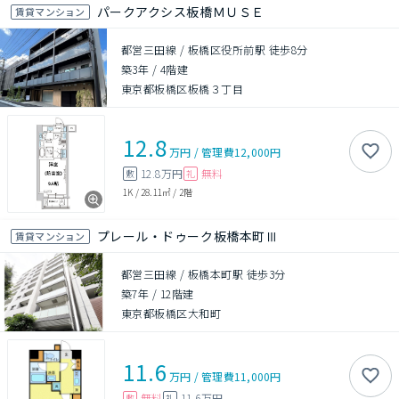
パークアクシス板橋ＭＵＳＥ
賃貸マンション
都営三田線 / 板橋区役所前駅 徒歩8分
築3年
/
4階建
東京都板橋区板橋３丁目
12.8
万円
/
管理費
12,000円
12.8万円
無料
敷
礼
1K
/
28.11㎡
/
2階
プレール・ドゥーク板橋本町Ⅲ
賃貸マンション
都営三田線 / 板橋本町駅 徒歩3分
築7年
/
12階建
東京都板橋区大和町
11.6
万円
/
管理費
11,000円
無料
11.6万円
敷
礼