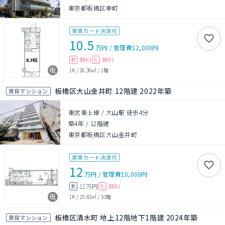
東京都板橋区幸町
家賃カード決済可
10.5
万円
/
管理費
12,000円
無料
無料
敷
礼
1K
/
26.36㎡
/
1階
板橋区大山金井町 12階建 2022年築
賃貸マンション
東武東上線 / 大山駅 徒歩4分
築4年
/
12階建
東京都板橋区大山金井町
家賃カード決済可
12
万円
/
管理費
10,000円
12万円
無料
敷
礼
1K
/
25.82㎡
/
10階
板橋区清水町 地上12階地下1階建 2024年築
賃貸マンション