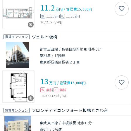
11.2
万円
/
管理費
15,000円
11.2万円
11.2万円
敷
礼
2K
/
25.5㎡
/
4階
ヴェルト板橋
賃貸マンション
都営三田線 / 板橋区役所前駅 徒歩3分
築21年
/
12階建
東京都板橋区板橋２丁目
13
万円
/
管理費
15,000円
無料
無料
敷
礼
1LDK
/
33.58㎡
/
8階
フロンティアコンフォート板橋ときわ台
賃貸マンション
東武東上線 / 中板橋駅 徒歩10分
築6年
/
5階建