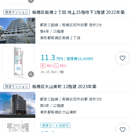
板橋区板橋２丁目 地上15階地下1階建 2022年築
賃貸マンション
都営三田線 / 板橋区役所前駅 徒歩2分
築4年
/
15階建
東京都板橋区板橋２丁目
11.3
万円
/
管理費
10,000円
無料
無料
敷
礼
1K
/
25.35㎡
/
5階
板橋区大山東町 12階建 2023年築
賃貸マンション
都営三田線 / 板橋区役所前駅 徒歩5分
築3年
/
12階建
東京都板橋区大山東町
家賃カード決済可