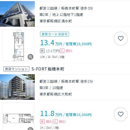
都営三田線 / 板橋本町駅 徒歩3分
築2年
/
地上12階地下1階建
東京都板橋区清水町
家賃カード決済可
13.4
万円
/
管理費
10,000円
13.4万円
無料
敷
礼
1DK
/
26.78㎡
/
8階
S-FORT板橋本町
賃貸マンション
都営三田線 / 板橋本町駅 徒歩2分
築3年
/
10階建
東京都板橋区大和町
11.8
万円
/
管理費
10,000円
無料
無料
敷
礼
1K
/
25㎡
/
3階