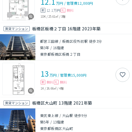
12.1
万円
/
管理費
12,000円
12.1万円
無料
敷
礼
1DK
/
25.61㎡
/
3階
板橋区板橋２丁目 16階建 2023年築
賃貸マンション
都営三田線 / 板橋区役所前駅 徒歩3分
築3年
/
16階建
東京都板橋区板橋２丁目
13
万円
/
管理費
15,000円
無料
無料
敷
礼
1K
/
26.66㎡
/
4階
板橋区大山町 13階建 2021年築
賃貸マンション
東武東上線 / 大山駅 徒歩9分
築5年
/
13階建
東京都板橋区大山町