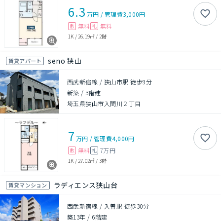
6.3
万円
/
管理費
3,000円
無料
無料
敷
礼
1K
/
26.19㎡
/
2階
seno 狭山
賃貸アパート
西武新宿線 / 狭山市駅 徒歩9分
新築
/
3階建
埼玉県狭山市入間川２丁目
7
万円
/
管理費
4,000円
無料
7万円
敷
礼
1K
/
27.02㎡
/
3階
ラディエンス狭山台
賃貸マンション
西武新宿線 / 入曽駅 徒歩30分
築13年
/
6階建