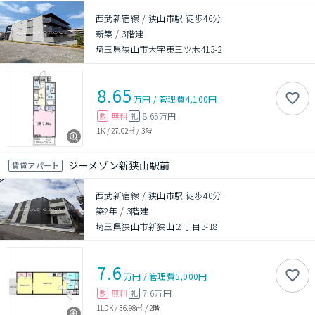
西武新宿線 / 狭山市駅 徒歩46分
新築
/
3階建
埼玉県狭山市大字東三ツ木413-2
8.65
万円
/
管理費
4,100円
無料
8.65万円
敷
礼
1K
/
27.02㎡
/
3階
ジーメゾン新狭山駅前
賃貸アパート
西武新宿線 / 狭山市駅 徒歩40分
築2年
/
3階建
埼玉県狭山市新狭山２丁目3-18
7.6
万円
/
管理費
5,000円
無料
7.6万円
敷
礼
1LDK
/
36.98㎡
/
2階