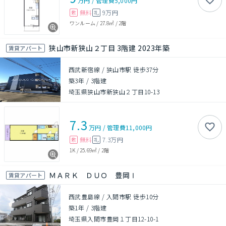
万円
/
管理費
5,000円
無料
9万円
敷
礼
ワンルーム
/
27.8㎡
/
2階
狭山市新狭山２丁目 3階建 2023年築
賃貸アパート
西武新宿線 / 狭山市駅 徒歩37分
築3年
/
3階建
埼玉県狭山市新狭山２丁目10-13
7.3
万円
/
管理費
11,000円
無料
7.3万円
敷
礼
1K
/
25.69㎡
/
2階
ＭＡＲＫ ＤＵＯ 豊岡Ⅰ
賃貸アパート
西武豊島線 / 入間市駅 徒歩10分
築1年
/
3階建
埼玉県入間市豊岡１丁目12-10-1