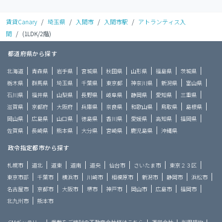
賃貸Canary
/
埼玉県
/
入間市
/
入間市駅
/
アトランティス入
間
/
(1LDK/2階)
都道府県から探す
北海道
青森県
岩手県
宮城県
秋田県
山形県
福島県
茨城県
栃木県
群馬県
埼玉県
千葉県
東京都
神奈川県
新潟県
富山県
石川県
福井県
山梨県
長野県
岐阜県
静岡県
愛知県
三重県
滋賀県
京都府
大阪府
兵庫県
奈良県
和歌山県
鳥取県
島根県
岡山県
広島県
山口県
徳島県
香川県
愛媛県
高知県
福岡県
佐賀県
長崎県
熊本県
大分県
宮崎県
鹿児島県
沖縄県
政令指定都市から探す
札幌市
道北
道東
道南
道央
仙台市
さいたま市
東京２３区
東京市部
千葉市
横浜市
川崎市
相模原市
新潟市
静岡市
浜松市
名古屋市
京都市
大阪市
堺市
神戸市
岡山市
広島市
福岡市
北九州市
熊本市