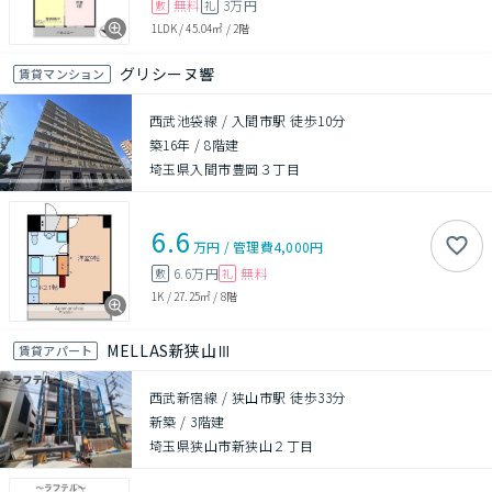
無料
3万円
敷
礼
1LDK
/
45.04㎡
/
2階
グリシーヌ響
賃貸マンション
西武池袋線 / 入間市駅 徒歩10分
築16年
/
8階建
埼玉県入間市豊岡３丁目
6.6
万円
/
管理費
4,000円
6.6万円
無料
敷
礼
1K
/
27.25㎡
/
8階
MELLAS新狭山Ⅲ
賃貸アパート
西武新宿線 / 狭山市駅 徒歩33分
新築
/
3階建
埼玉県狭山市新狭山２丁目