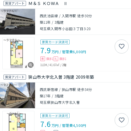
Ｍ＆Ｓ ＫＯＷＡ Ⅱ
賃貸アパート
西武池袋線 / 入間市駅 徒歩30分
築11年
/
3階建
埼玉県入間市小谷田３丁目3-20
家賃カード決済可
7.9
万円
/
管理費
6,000円
無料
無料
敷
礼
1LDK
/
41.67㎡
/
2階
狭山市大字北入曽 3階建 2009年築
賃貸アパート
西武新宿線 / 狭山市駅 徒歩34分
築17年
/
3階建
埼玉県狭山市大字北入曽
家賃カード決済可
7.6
万円
/
管理費
4,500円