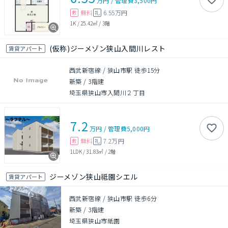
万円
/
管理費
3,500円
無料
6.55万円
敷
礼
1K
/
25.42㎡
/
3階
(仮称)ジーメゾン狭山入間川レスト
賃貸アパート
西武新宿線 / 狭山市駅 徒歩15分
新築
/
3階建
埼玉県狭山市入間川２丁目
7.2
万円
/
管理費
5,000円
無料
7.2万円
敷
礼
1LDK
/
31.83㎡
/
2階
ジーメゾン狭山祗園シエル
賃貸アパート
西武新宿線 / 狭山市駅 徒歩6分
新築
/
3階建
埼玉県狭山市祇園