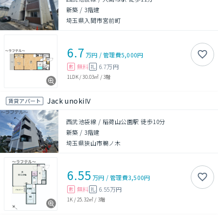
新築
/
3階建
埼玉県入間市宮前町
6.7
万円
/
管理費
5,000円
無料
6.7万円
敷
礼
1LDK
/
30.03㎡
/
3階
Jack unokiⅣ
賃貸アパート
西武池袋線 / 稲荷山公園駅 徒歩10分
新築
/
3階建
埼玉県狭山市鵜ノ木
6.55
万円
/
管理費
3,500円
無料
6.55万円
敷
礼
1K
/
25.32㎡
/
3階