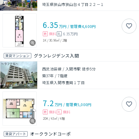
埼玉県狭山市狭山台４丁目２２－１
6.35
万円
/
管理費
4,600円
無料
6.35万円
敷
礼
1K
/
30.96㎡
/
2階
グランレジデンス入間
賃貸マンション
西武池袋線 / 入間市駅 徒歩5分
築37年
/
7階建
埼玉県入間市豊岡１丁目
7.2
万円
/
管理費
5,000円
無料
無料
敷
礼
2DK
/
43㎡
/
4階
オークランドコーポ
賃貸アパート