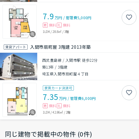
7.9
万円
/
管理費
5,000円
無料
無料
敷
礼
1LDK
/
28.8㎡
/
3階
入間市扇町屋 3階建 2013年築
賃貸アパート
西武豊島線 / 入間市駅 徒歩22分
築13年
/
3階建
埼玉県入間市扇町屋４丁目
家賃カード決済可
7.35
万円
/
管理費
6,000円
無料
無料
敷
礼
1LDK
/
42.86㎡
/
2階
同じ建物で掲載中の物件 (0件)