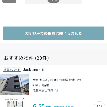
カナリーでの掲載は終了しました
お問い合わせ（外部サイト）
おすすめ物件 (20件)
Jack unokiⅢ
賃貸アパート
西武池袋線 / 稲荷山公園駅 徒歩14分
新築
/
3階建
埼玉県狭山市鵜ノ木
6.55