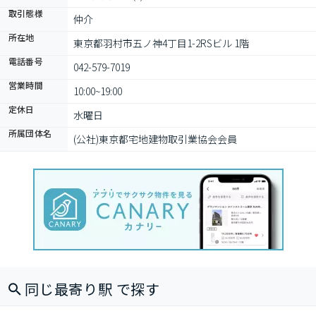
取引態様
仲介
所在地
東京都羽村市五ノ神4丁目1-2RSビル 1階
電話番号
042-579-7019
営業時間
10:00~19:00
定休日
水曜日
所属団体名
(公社)東京都宅地建物取引業協会会員
同じ最寄り駅 で探す