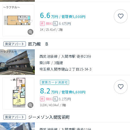
6.6
万円
/
管理費
5,000円
無料
6.6万円
敷
礼
1K
/
25.41㎡
/
2階
匠乃館 B
賃貸アパート
西武池袋線 / 入間市駅 徒歩23分
築10年
/
3階建
埼玉県入間市鍵山２丁目15-34-3
家賃カード決済可
8.2
万円
/
管理費
6,600円
無料
8.2万円
敷
礼
1LDK
/
40.04㎡
/
3階
ジーメゾン入間宮前町
賃貸アパート
西武池袋線 / 入間市駅 徒歩11分