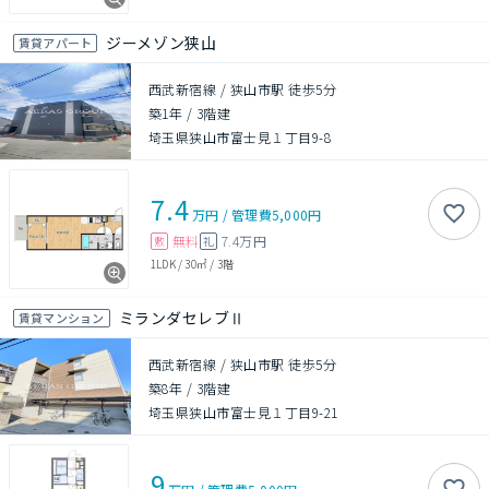
ジーメゾン狭山
賃貸アパート
西武新宿線 / 狭山市駅 徒歩5分
築1年
/
3階建
埼玉県狭山市富士見１丁目9-8
7.4
万円
/
管理費
5,000円
無料
7.4万円
敷
礼
1LDK
/
30㎡
/
3階
ミランダセレブⅡ
賃貸マンション
西武新宿線 / 狭山市駅 徒歩5分
築8年
/
3階建
埼玉県狭山市富士見１丁目9-21
9