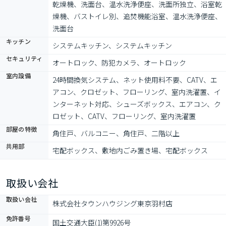
乾燥機、洗面台、温水洗浄便座、洗面所独立、浴室乾
燥機、バストイレ別、追焚機能浴室、温水洗浄便座、
洗面台
キッチン
システムキッチン、システムキッチン
セキュリティ
オートロック、防犯カメラ、オートロック
室内設備
24時間換気システム、ネット使用料不要、CATV、エ
アコン、クロゼット、フローリング、室内洗濯置、イ
ンターネット対応、シューズボックス、エアコン、ク
ロゼット、CATV、フローリング、室内洗濯置
部屋の特徴
角住戸、バルコニー、角住戸、二階以上
共用部
宅配ボックス、敷地内ごみ置き場、宅配ボックス
取扱い会社
取扱い会社
株式会社タウンハウジング東京羽村店
免許番号
国土交通大臣(1)第9926号