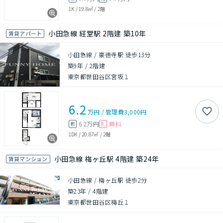
1K
/
19.8㎡
/
2階
小田急線 経堂駅 2階建 築10年
賃貸アパート
小田急線 / 豪徳寺駅 徒歩13分
築9年
/
2階建
東京都世田谷区宮坂１
6.2
万円
/
管理費
3,000円
6.2万円
無料
敷
礼
1DK
/
20.87㎡
/
2階
小田急線 梅ヶ丘駅 4階建 築24年
賃貸マンション
小田急線 / 梅ヶ丘駅 徒歩2分
築23年
/
4階建
東京都世田谷区梅丘１