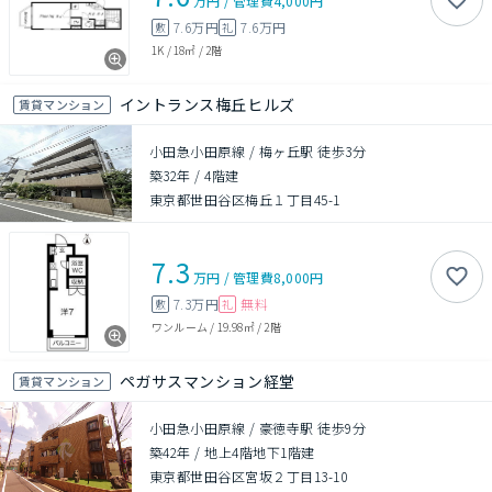
万円
/
管理費
4,000円
7.6万円
7.6万円
敷
礼
1K
/
18㎡
/
2階
イントランス梅丘ヒルズ
賃貸マンション
小田急小田原線 / 梅ヶ丘駅 徒歩3分
築32年
/
4階建
東京都世田谷区梅丘１丁目45-1
7.3
万円
/
管理費
8,000円
7.3万円
無料
敷
礼
ワンルーム
/
19.98㎡
/
2階
ペガサスマンション経堂
賃貸マンション
小田急小田原線 / 豪徳寺駅 徒歩9分
築42年
/
地上4階地下1階建
東京都世田谷区宮坂２丁目13-10