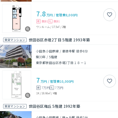
7.8
万円
/
管理費
8,000円
無料
無料
敷
礼
ワンルーム
/
17.5㎡
/
2階
世田谷区赤堤2丁目 5階建 1993年築
賃貸マンション
小田急小田原線 / 豪徳寺駅 徒歩6分
築33年
/
5階建
東京都世田谷区赤堤2丁目１８－１
7
万円
/
管理費
10,000円
7万円
7万円
敷
礼
1K
/
18.66㎡
/
4階
世田谷区梅丘 5階建 1992年築
賃貸マンション
小田急小田原線 / 梅ヶ丘駅 徒歩2分