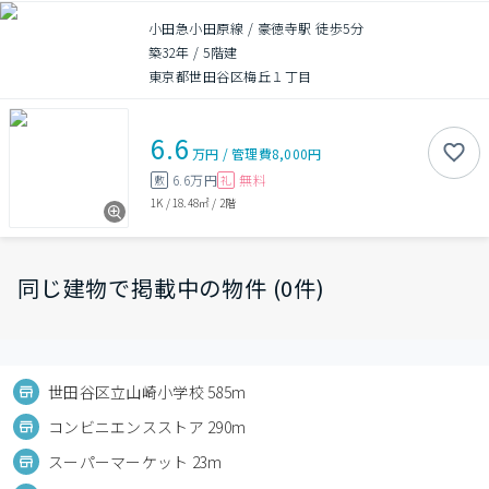
小田急小田原線 / 豪徳寺駅 徒歩5分
築32年
/
5階建
東京都世田谷区梅丘１丁目
6.6
万円
/
管理費
8,000円
6.6万円
無料
敷
礼
1K
/
18.48㎡
/
2階
同じ建物で掲載中の物件 (0件)
世田谷区立山崎小学校 585m
コンビニエンスストア 290m
スーパーマーケット 23m