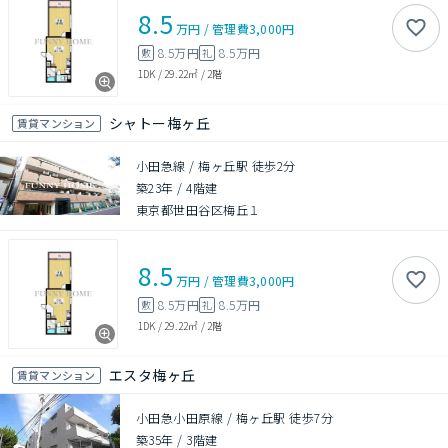
8.5
万円
/
管理費
3,000円
8.5万円
8.5万円
敷
礼
1DK
/
29.22㎡
/
2階
シャトー梅ヶ丘
賃貸マンション
小田急線 / 梅ヶ丘駅 徒歩2分
築23年
/
4階建
東京都世田谷区梅丘１
8.5
万円
/
管理費
3,000円
8.5万円
8.5万円
敷
礼
1DK
/
29.22㎡
/
2階
エスタ梅ヶ丘
賃貸マンション
小田急小田原線 / 梅ヶ丘駅 徒歩7分
築35年
/
3階建