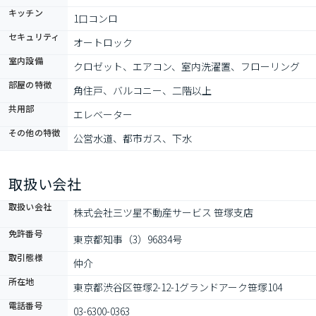
キッチン
1口コンロ
セキュリティ
オートロック
室内設備
クロゼット、エアコン、室内洗濯置、フローリング
部屋の特徴
角住戸、バルコニー、二階以上
共用部
エレベーター
その他の特徴
公営水道、都市ガス、下水
取扱い会社
取扱い会社
株式会社三ツ星不動産サービス 笹塚支店
免許番号
東京都知事（3）96834号
取引態様
仲介
所在地
東京都渋谷区笹塚2-12-1グランドアーク笹塚104
電話番号
03-6300-0363