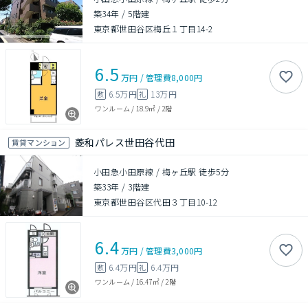
築34年
/
5階建
東京都世田谷区梅丘１丁目14-2
6.5
万円
/
管理費
8,000円
6.5万円
13万円
敷
礼
ワンルーム
/
18.9㎡
/
2階
菱和パレス世田谷代田
賃貸マンション
小田急小田原線 / 梅ヶ丘駅 徒歩5分
築33年
/
3階建
東京都世田谷区代田３丁目10-12
6.4
万円
/
管理費
3,000円
6.4万円
6.4万円
敷
礼
ワンルーム
/
16.47㎡
/
2階