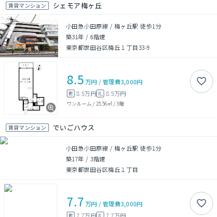
シェモア梅ヶ丘
賃貸マンション
小田急小田原線 / 梅ヶ丘駅 徒歩1分
築31年
/
6階建
東京都世田谷区梅丘１丁目33-9
8.5
万円
/
管理費
3,000円
8.5万円
8.5万円
敷
礼
ワンルーム
/
25.56㎡
/
3階
でいごハウス
賃貸マンション
小田急小田原線 / 梅ヶ丘駅 徒歩1分
築17年
/
3階建
東京都世田谷区梅丘１丁目
7.7
万円
/
管理費
3,000円
7.7万円
7.7万円
敷
礼