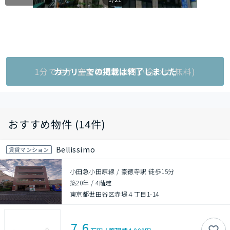
1分で完了!空室状況をお問い合わせ(無料)
カナリーでの掲載は終了しました
おすすめ物件 (14件)
Bellissimo
賃貸マンション
小田急小田原線 / 豪徳寺駅 徒歩15分
築20年
/
4階建
東京都世田谷区赤堤４丁目1-14
7.6