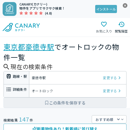
CANARY(カナリー)
物件をアプリでサクサク検索！
インストール
(4.8)
お気に入り
閲覧履歴
東京都
豪徳寺駅
でオートロックの物
件一覧
現在の検索条件
路線・駅
豪徳寺駅
変更する
詳細条件
オートロック
変更する
この条件を保存する
147
検索結果
件
新着物件あり！新着順に並び替え