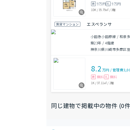
9万円
9万円
敷
礼
1DK
/
35.79㎡
/
3階
エスペランサ
賃貸マンション
小田急小田原線 / 和泉多
築23年
/
4階建
神奈川県川崎市多摩区登戸
8.2
万円
/
管理費
3,0
無料
無料
敷
礼
1K
/
37.11㎡
/
2階
同じ建物で掲載中の物件 (0件