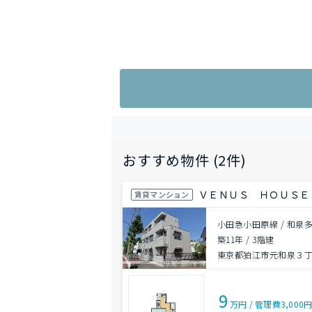
おすすめ物件 (2件)
ＶＥＮＵＳ ＨＯＵＳＥ
賃貸マンション
小田急小田原線 / 和泉
築11年
/
3階建
東京都狛江市元和泉３丁目
9
万円
/
管理費
3,000