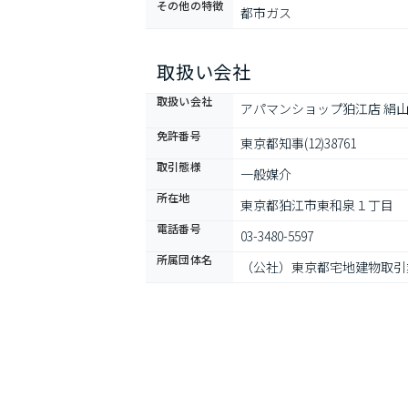
その他の特徴
都市ガス
取扱い会社
取扱い会社
アパマンショップ狛江店 絹
免許番号
東京都知事(12)38761
取引態様
一般媒介
所在地
東京都狛江市東和泉１丁目
電話番号
03-3480-5597
所属団体名
（公社）東京都宅地建物取引業