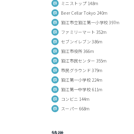
ミニストップ 148m
Beer Cellar Tokyo 240m
狛江市立狛江第一小学校 397m
ファミリーマート 352m
セブンイレブン 386m
狛江市役所 366m
狛江市民センター 355m
市民グラウンド 379m
狛江第一小学校 224m
狛江第一中学校 611m
コンビニ 144m
スーパー 668m
特徴