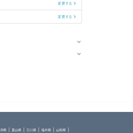
変更する
変更する
潟県
富山県
石川県
福井県
山梨県