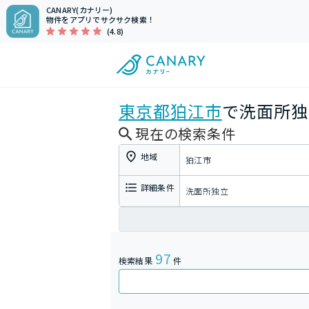
CANARY(カナリー)
物件をアプリでサクサク検索！
(4.8)
東京都
狛江市
で洗面所独
現在の検索条件
地域
狛江市
詳細条件
洗面所独立
97
検索結果
件