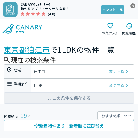
CANARY(カナリー)
物件をアプリでサクサク検索！
インストール
(4.8)
お気に入り
閲覧履歴
東京都
狛江市
で1LDKの物件一覧
現在の検索条件
地域
狛江市
変更する
詳細条件
1LDK
変更する
この条件を保存する
19
検索結果
件
新着物件あり！新着順に並び替え