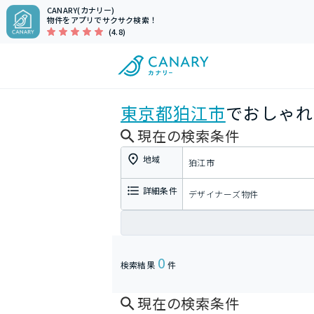
CANARY(カナリー)
物件をアプリでサクサク検索！
(4.8)
東京都
狛江市
でおしゃれ
現在の検索条件
地域
狛江市
詳細条件
デザイナーズ物件
0
検索結果
件
現在の検索条件