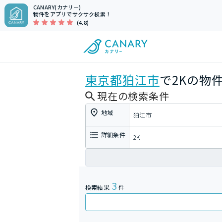
CANARY(カナリー)
物件をアプリでサクサク検索！
(4.8)
東京都
狛江市
で2Kの物
現在の検索条件
地域
狛江市
詳細条件
2K
3
検索結果
件