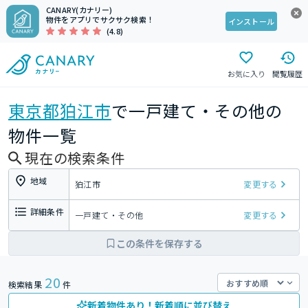
CANARY(カナリー)
物件をアプリでサクサク検索！
インストール
(4.8)
お気に入り
閲覧履歴
東京都
狛江市
で一戸建て・その他の
物件一覧
現在の検索条件
地域
狛江市
変更する
詳細条件
一戸建て・その他
変更する
この条件を保存する
20
検索結果
件
新着物件あり！新着順に並び替え