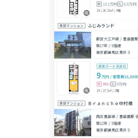
13.2万円
8.8万円
敷
礼
1K
/
26.32㎡
/
4階
ふじみランド
賃貸マンション
都営大江戸線 / 豊島園駅
築17年
/
5階建
東京都練馬区貫井３
家賃カード決済可
9
万円
/
管理費
10,00
無料
9万円
敷
礼
1K
/
27.5㎡
/
2階
Ｂｒａｎｃｈｅ中村橋
賃貸マンション
西武豊島線 / 豊島園駅 
築12年
/
5階建
東京都練馬区貫井５