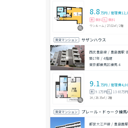
8.8
万円
/
管理費
12,
無料
無料
敷
礼
ワンルーム
/
27.02㎡
/
2階
サザンハウス
賃貸マンション
西武豊島線 / 豊島園駅 
築17年
/
4階建
東京都練馬区練馬４
9.1
万円
/
管理費
4,0
9.1万円
13.65万
敷
礼
1K
/
28.35㎡
/
2階
プレール・ドゥーク練馬
賃貸マンション
都営大江戸線 / 豊島園駅