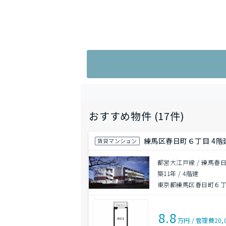
おすすめ物件 (17件)
練馬区春日町６丁目 4階建
賃貸マンション
都営大江戸線 / 練馬春
築11年
/
4階建
東京都練馬区春日町６
8.8
万円
/
管理費
20,