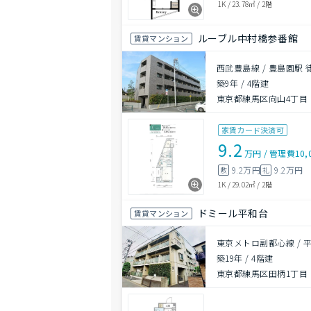
1K
/
23.78㎡
/
2階
ルーブル中村橋参番館
賃貸マンション
西武豊島線 / 豊島園駅 
築9年
/
4階建
東京都練馬区向山4丁目
家賃カード決済可
9.2
万円
/
管理費
10,
9.2万円
9.2万円
敷
礼
1K
/
29.02㎡
/
2階
ドミール平和台
賃貸マンション
東京メトロ副都心線 / 
築19年
/
4階建
東京都練馬区田柄1丁目