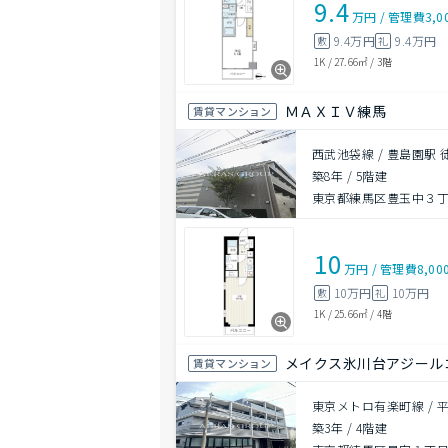
9.4
万円
/
管理費
3,0
9.4万円
9.4万円
敷
礼
1K
/
27.66㎡
/
3階
ＭＡＸＩＶ練馬
賃貸マンション
西武池袋線 / 豊島園駅 
築8年
/
5階建
東京都練馬区豊玉中３丁目
10
万円
/
管理費
8,00
10万円
10万円
敷
礼
1K
/
25.66㎡
/
4階
メイクス氷川台アジール
賃貸マンション
東京メトロ有楽町線 / 平
築3年
/
4階建