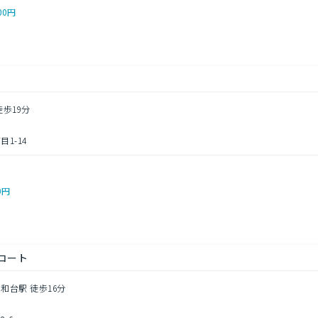
00円
徒歩19分
1-14
0円
コート
和台駅 徒歩16分