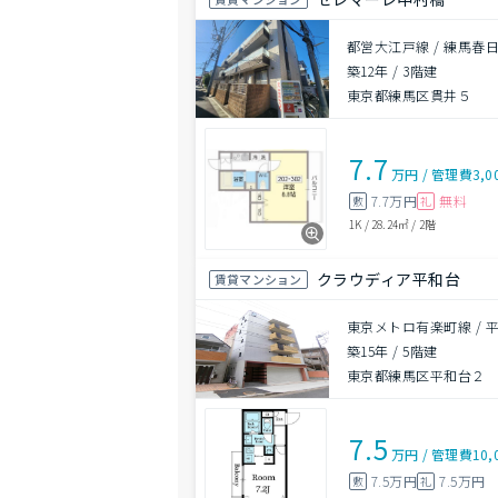
都営大江戸線 / 練馬春日
築12年
/
3階建
東京都練馬区貫井５
7.7
万円
/
管理費
3,0
7.7万円
無料
敷
礼
1K
/
28.24㎡
/
2階
クラウディア平和台
賃貸マンション
東京メトロ有楽町線 / 平
築15年
/
5階建
東京都練馬区平和台２
7.5
万円
/
管理費
10,
7.5万円
7.5万円
敷
礼