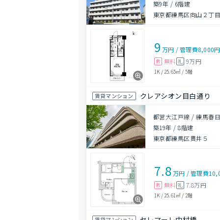
築9年
/
6階建
東京都練馬区向山２丁目6
9
万円
/
管理費
8,000
無料
9万円
敷
礼
1K
/
25.65㎡
/
5階
クレアシオン目白通り
賃貸マンション
都営大江戸線 / 練馬春日
築19年
/
8階建
東京都練馬区貫井５
7.8
万円
/
管理費
10,
無料
7.8万円
敷
礼
1K
/
25.61㎡
/
2階
セレマーレ中村橋
賃貸マンション